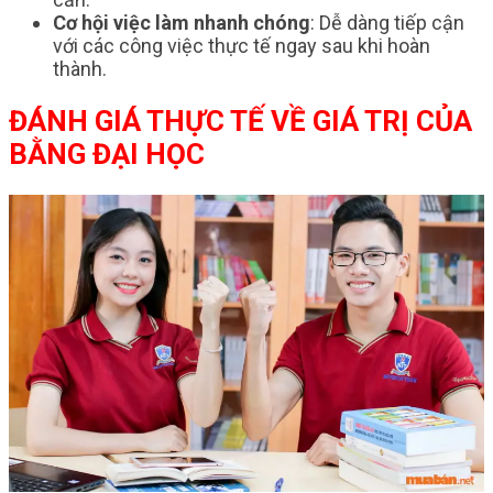
Cơ hội việc làm nhanh chóng
: Dễ dàng tiếp cận
với các công việc thực tế ngay sau khi hoàn
thành.
ĐÁNH GIÁ THỰC TẾ VỀ GIÁ TRỊ CỦA
BẰNG ĐẠI HỌC