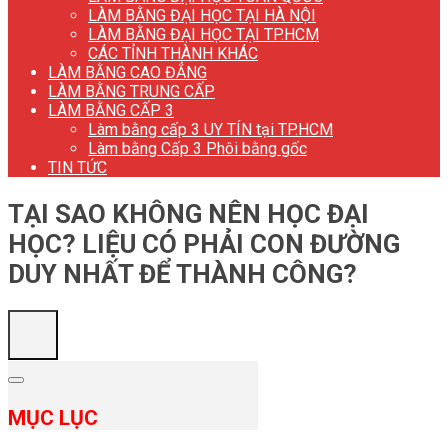
LÀM BẰNG ĐẠI HỌC TẠI HÀ NỘI
LÀM BẰNG ĐẠI HỌC TẠI TP.HCM
CÁC TỈNH THÀNH KHÁC
LÀM BẰNG CAO ĐẲNG
LÀM BẰNG TRUNG CẤP
LÀM BẰNG CẤP 3
Làm bằng cấp 3 UY TÍN tại TP.HCM
Làm bằng Cấp 3 Phôi bằng gốc
TIN TỨC
TẠI SAO KHÔNG NÊN HỌC ĐẠI
HỌC? LIỆU CÓ PHẢI CON ĐƯỜNG
DUY NHẤT ĐỂ THÀNH CÔNG?
MỤC LỤC