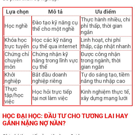
Lựa chọn
Mô tả
Ưu điểm
Thực hành nhiều, chi
Đào tạo kỹ năng cụ
Học nghề
phí thấp, thời gian
thể cho một nghề
ngắn
Khóa học
Học các kỹ năng
Linh hoạt, chi phí
trực tuyến
cụ thể qua internet
thấp, cập nhật nhanh
Chứng chỉ
Chứng nhận kỹ
Được công nhận
chuyên
năng trong lĩnh vực
trong ngành, thời
môn
cụ thể
gian ngắn
Khởi
Bắt đầu doanh
Tự do sáng tạo, tiềm
nghiệp
nghiệp riêng
năng thu nhập cao
Thực
Học hỏi trực tiếp
Kinh nghiệm thực tế,
tập/học
tại nơi làm việc
xây dựng mạng lưới
việc
HỌC ĐẠI HỌC: ĐẦU TƯ CHO TƯƠNG LAI HAY
GÁNH NẶNG NỢ NẦN?