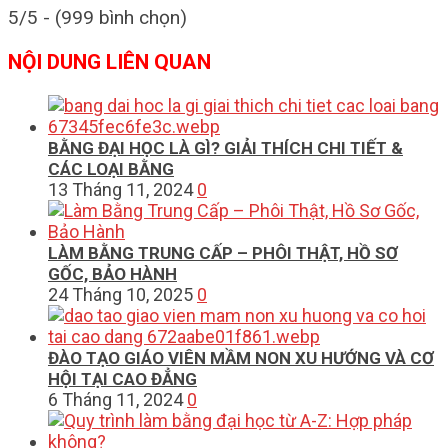
5/5 - (999 bình chọn)
NỘI DUNG LIÊN QUAN
BẰNG ĐẠI HỌC LÀ GÌ? GIẢI THÍCH CHI TIẾT &
CÁC LOẠI BẰNG
13 Tháng 11, 2024
0
LÀM BẰNG TRUNG CẤP – PHÔI THẬT, HỒ SƠ
GỐC, BẢO HÀNH
24 Tháng 10, 2025
0
ĐÀO TẠO GIÁO VIÊN MẦM NON XU HƯỚNG VÀ CƠ
HỘI TẠI CAO ĐẲNG
6 Tháng 11, 2024
0