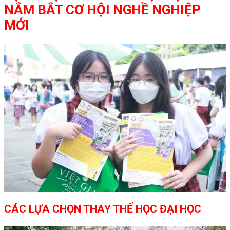
NẮM BẮT CƠ HỘI NGHỀ NGHIỆP
MỚI
CÁC LỰA CHỌN THAY THẾ HỌC ĐẠI HỌC