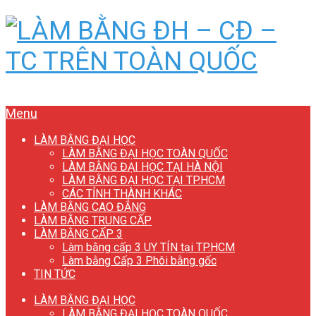
Menu
LÀM BẰNG ĐẠI HỌC
LÀM BẰNG ĐẠI HỌC TOÀN QUỐC
LÀM BẰNG ĐẠI HỌC TẠI HÀ NỘI
LÀM BẰNG ĐẠI HỌC TẠI TP.HCM
CÁC TỈNH THÀNH KHÁC
LÀM BẰNG CAO ĐẲNG
LÀM BẰNG TRUNG CẤP
LÀM BẰNG CẤP 3
Làm bằng cấp 3 UY TÍN tại TP.HCM
Làm bằng Cấp 3 Phôi bằng gốc
TIN TỨC
LÀM BẰNG ĐẠI HỌC
LÀM BẰNG ĐẠI HỌC TOÀN QUỐC