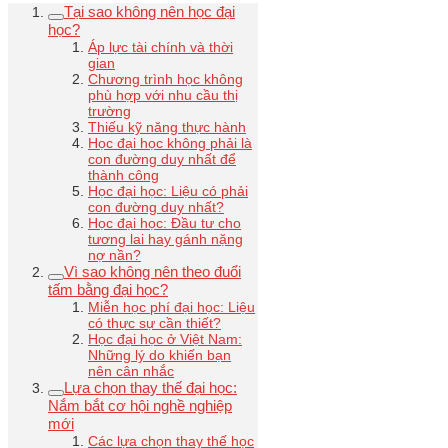
Tại sao không nên học đại
học?
Áp lực tài chính và thời
gian
Chương trình học không
phù hợp với nhu cầu thị
trường
Thiếu kỹ năng thực hành
Học đại học không phải là
con đường duy nhất để
thành công
Học đại học: Liệu có phải
con đường duy nhất?
Học đại học: Đầu tư cho
tương lai hay gánh nặng
nợ nần?
Vì sao không nên theo đuổi
tấm bằng đại học?
Miễn học phí đại học: Liệu
có thực sự cần thiết?
Học đại học ở Việt Nam:
Những lý do khiến bạn
nên cân nhắc
Lựa chọn thay thế đại học:
Nắm bắt cơ hội nghề nghiệp
mới
Các lựa chọn thay thế học