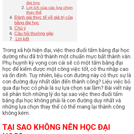
đại học
Lợi ích của các lựa chọn
thay thế
Đánh giá thực tế về giá trị của
bằng đại học
Chú ý
Câu hỏi thường gặp
Lời kết
Trong xã hội hiện đại, việc theo đuổi tấm bằng đại học
dường như đã trở thành một chuẩn mực bất thành văn.
Phụ huynh kỳ vọng con cái sẽ có một tấm bằng đại
học để kiếm được một công việc tốt, có thu nhập cao
và ổn định. Tuy nhiên, liệu con đường này có thực sự là
con đường duy nhất dẫn đến thành công? Liệu việc bỏ
qua đại học có phải là sự lựa chọn sai lầm? Bài viết này
sẽ phân tích những lý do tại sao việc theo đuổi tấm
bằng đại học không phải là con đường duy nhất và
những lựa chọn thay thế có thể mang lại thành công
không kém.
TẠI SAO KHÔNG NÊN HỌC ĐẠI