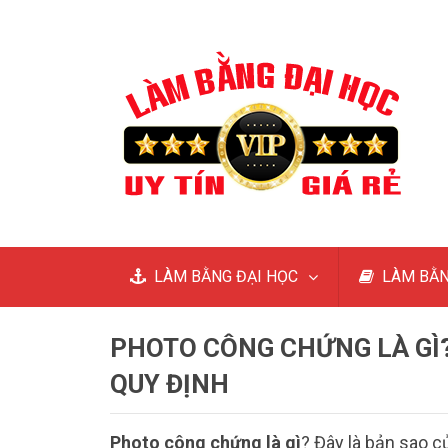
LÀM BẰNG ĐẠI HỌC
LÀM BẰN
PHOTO CÔNG CHỨNG LÀ GÌ?
QUY ĐỊNH
Photo công chứng là gì
? Đây là bản sao 