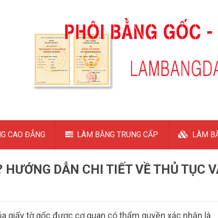
G CAO ĐẲNG
LÀM BẰNG TRUNG CẤP
LÀM BẰ
 HƯỚNG DẪN CHI TIẾT VỀ THỦ TỤC V
của giấy tờ gốc được cơ quan có thẩm quyền xác nhận là