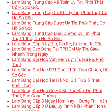
Làm Bằng Trung Cấp Kế Toán Uy Tín, Phôi Thật,
Có Hồ Sơ Gốc
Làm Bằng Trung Cấp Cơ Khí Uy Tín, Phôi Thật, Có
Hồ Sơ Gốc
Làm Bằng Trung Cấp Dược Uy Tín, Phôi Thật, Có
Hồ Sơ Gốc
Làm Bằng Trung Cấp Điều Dưỡng Uy Tín, Phôi
Thật 100%, Có Hồ Sơ Gốc
Làm Bằng Cấp 3 Uy Tín, Giá Rẻ, Có Học Bạ Gốc
Làm Bằng Cao Đẳng Tại TPHCM Uy Tín, Giao
Nhanh Trong Ngày
Làm Bằng Đại Học Văn Hiến Uy Tín, Giá Rẻ, Phôi
Thật
Làm Bằng Đại Học FPT Phôi Thật, Tem Chuẩn, Hồ
Sơ Gốc
Làm Bằng Đại Học Tại Hà Nội Giá Từ 2,5 Triệu,
Phôi Thật
Làm Bằng Đại Học Có Hồ Sơ Gốc Đầy Đủ, Phôi
Thật, Bao Công Chứng
Làm Bằng Cấp 3 Ngay Hôm Nay – Dừng Trì Hoãn
Làm Bằng Cấp 3 Ở Đâu Uy Tín Nhất? Phân Tích 8