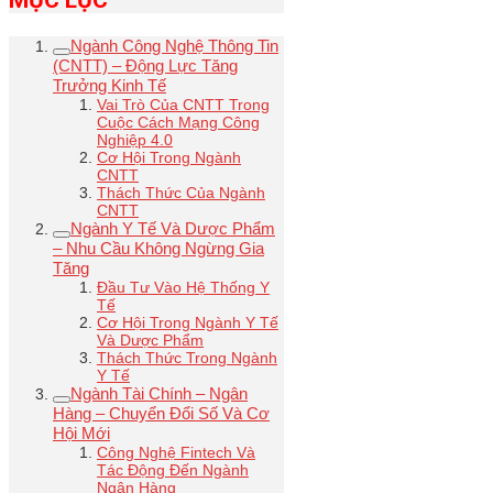
MỤC LỤC
Ngành Công Nghệ Thông Tin
(CNTT) – Động Lực Tăng
Trưởng Kinh Tế
Vai Trò Của CNTT Trong
Cuộc Cách Mạng Công
Nghiệp 4.0
Cơ Hội Trong Ngành
CNTT
Thách Thức Của Ngành
CNTT
Ngành Y Tế Và Dược Phẩm
– Nhu Cầu Không Ngừng Gia
Tăng
Đầu Tư Vào Hệ Thống Y
Tế
Cơ Hội Trong Ngành Y Tế
Và Dược Phẩm
Thách Thức Trong Ngành
Y Tế
Ngành Tài Chính – Ngân
Hàng – Chuyển Đổi Số Và Cơ
Hội Mới
Công Nghệ Fintech Và
Tác Động Đến Ngành
Ngân Hàng