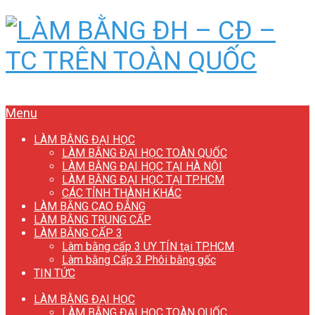
Menu
LÀM BẰNG ĐẠI HỌC
LÀM BẰNG ĐẠI HỌC TOÀN QUỐC
LÀM BẰNG ĐẠI HỌC TẠI HÀ NỘI
LÀM BẰNG ĐẠI HỌC TẠI TP.HCM
CÁC TỈNH THÀNH KHÁC
LÀM BẰNG CAO ĐẲNG
LÀM BẰNG TRUNG CẤP
LÀM BẰNG CẤP 3
Làm bằng cấp 3 UY TÍN tại TP.HCM
Làm bằng Cấp 3 Phôi bằng gốc
TIN TỨC
LÀM BẰNG ĐẠI HỌC
LÀM BẰNG ĐẠI HỌC TOÀN QUỐC