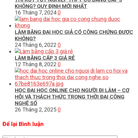
KHÔNG? QUY ĐỊNH MỚI NHẤT
16 Tháng 7, 2024
0
LÀM BẰNG ĐẠI HỌC GIẢ CÓ CÔNG CHỨNG ĐƯỢC
KHÔNG?
24 Tháng 6, 2022
0
LÀM BẰNG CẤP 3 GIÁ RẺ
12 Tháng 8, 2022
0
HỌC ĐẠI HỌC ONLINE CHO NGƯỜI ĐI LÀM – CƠ
HỘI VÀ THÁCH THỨC TRONG THỜI ĐẠI CÔNG
NGHỆ SỐ
26 Tháng 2, 2025
0
Để lại Bình luận