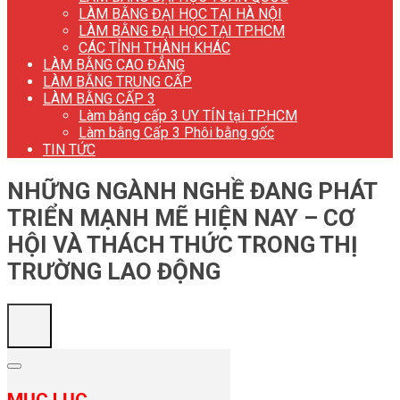
LÀM BẰNG ĐẠI HỌC TẠI HÀ NỘI
LÀM BẰNG ĐẠI HỌC TẠI TP.HCM
CÁC TỈNH THÀNH KHÁC
LÀM BẰNG CAO ĐẲNG
LÀM BẰNG TRUNG CẤP
LÀM BẰNG CẤP 3
Làm bằng cấp 3 UY TÍN tại TP.HCM
Làm bằng Cấp 3 Phôi bằng gốc
TIN TỨC
NHỮNG NGÀNH NGHỀ ĐANG PHÁT
TRIỂN MẠNH MẼ HIỆN NAY – CƠ
HỘI VÀ THÁCH THỨC TRONG THỊ
TRƯỜNG LAO ĐỘNG