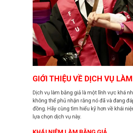
GIỚI THIỆU VỀ DỊCH VỤ LÀ
Dịch vụ làm bằng giả là một lĩnh vực khá nh
không thể phủ nhận rằng nó đã và đang đ
đồng. Hãy cùng tìm hiểu kỹ hơn về khái niệ
lựa chọn dịch vụ này.
KHÁI NIỆM LÀM BẰNG GIẢ