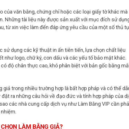
ao của văn bằng, chứng chỉ hoặc các loại giấy tờ khác mà
. Những tài liệu này được sản xuất với mục đích sử dụn
u, từ xin việc làm đến đáp ứng yêu cầu của một số thủ t
sử dụng các kỹ thuật in ấn tiên tiến, lựa chọn chất liệu
tiết như logo, chữ ký, con dấu và các yếu tố bảo mật khác.
 có độ chân thực cao, khó phân biệt với bản gốc bằng mắ
g giả trong nhiều trường hợp là bất hợp pháp và có thể dẫ
đặt ra những câu hỏi về đạo đức và tính hợp pháp của d
ại sao các nhà cung cấp dịch vụ như Làm Bằng VIP cần phả
 nhiệm.
 CHỌN LÀM BẰNG GIẢ?