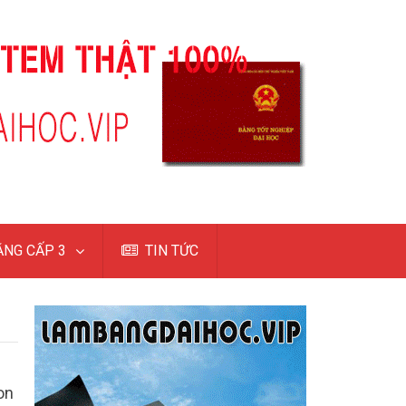
NG CẤP 3
TIN TỨC
on