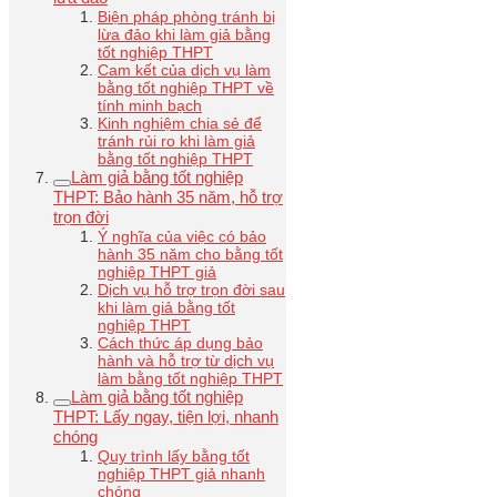
Biện pháp phòng tránh bị
lừa đảo khi làm giả bằng
tốt nghiệp THPT
Cam kết của dịch vụ làm
bằng tốt nghiệp THPT về
tính minh bạch
Kinh nghiệm chia sẻ để
tránh rủi ro khi làm giả
bằng tốt nghiệp THPT
Làm giả bằng tốt nghiệp
THPT: Bảo hành 35 năm, hỗ trợ
trọn đời
Ý nghĩa của việc có bảo
hành 35 năm cho bằng tốt
nghiệp THPT giả
Dịch vụ hỗ trợ trọn đời sau
khi làm giả bằng tốt
nghiệp THPT
Cách thức áp dụng bảo
hành và hỗ trợ từ dịch vụ
làm bằng tốt nghiệp THPT
Làm giả bằng tốt nghiệp
THPT: Lấy ngay, tiện lợi, nhanh
chóng
Quy trình lấy bằng tốt
nghiệp THPT giả nhanh
chóng