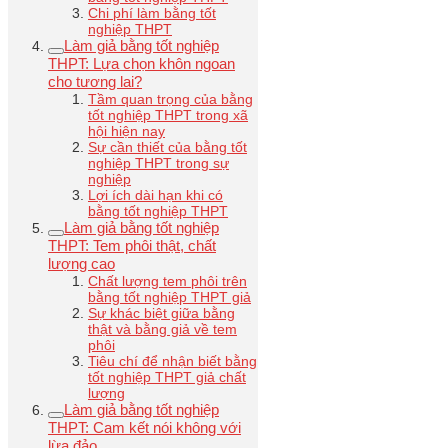
Chi phí làm bằng tốt
nghiệp THPT
Làm giả bằng tốt nghiệp
THPT: Lựa chọn khôn ngoan
cho tương lai?
Tầm quan trọng của bằng
tốt nghiệp THPT trong xã
hội hiện nay
Sự cần thiết của bằng tốt
nghiệp THPT trong sự
nghiệp
Lợi ích dài hạn khi có
bằng tốt nghiệp THPT
Làm giả bằng tốt nghiệp
THPT: Tem phôi thật, chất
lượng cao
Chất lượng tem phôi trên
bằng tốt nghiệp THPT giả
Sự khác biệt giữa bằng
thật và bằng giả về tem
phôi
Tiêu chí để nhận biết bằng
tốt nghiệp THPT giả chất
lượng
Làm giả bằng tốt nghiệp
THPT: Cam kết nói không với
lừa đảo