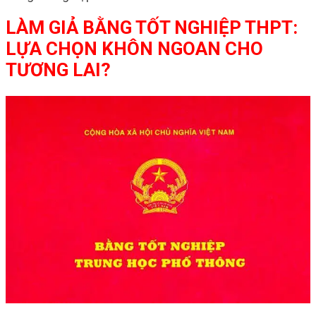
LÀM GIẢ BẰNG TỐT NGHIỆP THPT:
LỰA CHỌN KHÔN NGOAN CHO
TƯƠNG LAI?