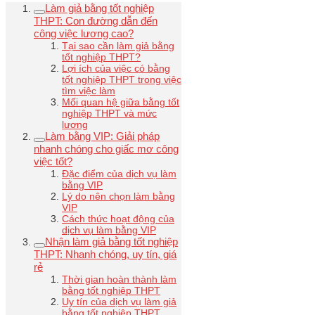
Làm giả bằng tốt nghiệp
THPT: Con đường dẫn đến
công việc lương cao?
Tại sao cần làm giả bằng
tốt nghiệp THPT?
Lợi ích của việc có bằng
tốt nghiệp THPT trong việc
tìm việc làm
Mối quan hệ giữa bằng tốt
nghiệp THPT và mức
lương
Làm bằng VIP: Giải pháp
nhanh chóng cho giấc mơ công
việc tốt?
Đặc điểm của dịch vụ làm
bằng VIP
Lý do nên chọn làm bằng
VIP
Cách thức hoạt động của
dịch vụ làm bằng VIP
Nhận làm giả bằng tốt nghiệp
THPT: Nhanh chóng, uy tín, giá
rẻ
Thời gian hoàn thành làm
bằng tốt nghiệp THPT
Uy tín của dịch vụ làm giả
bằng tốt nghiệp THPT