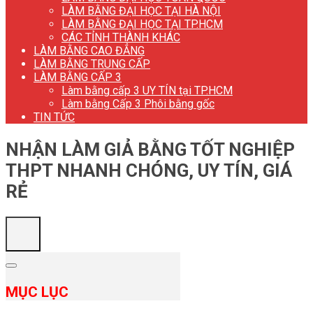
LÀM BẰNG ĐẠI HỌC TẠI HÀ NỘI
LÀM BẰNG ĐẠI HỌC TẠI TP.HCM
CÁC TỈNH THÀNH KHÁC
LÀM BẰNG CAO ĐẲNG
LÀM BẰNG TRUNG CẤP
LÀM BẰNG CẤP 3
Làm bằng cấp 3 UY TÍN tại TP.HCM
Làm bằng Cấp 3 Phôi bằng gốc
TIN TỨC
NHẬN LÀM GIẢ BẰNG TỐT NGHIỆP
THPT NHANH CHÓNG, UY TÍN, GIÁ
RẺ
MỤC LỤC