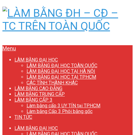
Menu
LÀM BẰNG ĐẠI HỌC
LÀM BẰNG ĐẠI HỌC TOÀN QUỐC
LÀM BẰNG ĐẠI HỌC TẠI HÀ NỘI
LÀM BẰNG ĐẠI HỌC TẠI TP.HCM
CÁC TỈNH THÀNH KHÁC
LÀM BẰNG CAO ĐẲNG
LÀM BẰNG TRUNG CẤP
LÀM BẰNG CẤP 3
Làm bằng cấp 3 UY TÍN tại TP.HCM
Làm bằng Cấp 3 Phôi bằng gốc
TIN TỨC
LÀM BẰNG ĐẠI HỌC
LÀM BẰNG ĐẠI HỌC TOÀN QUỐC