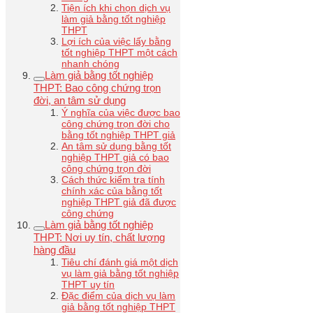
Tiện ích khi chọn dịch vụ
làm giả bằng tốt nghiệp
THPT
Lợi ích của việc lấy bằng
tốt nghiệp THPT một cách
nhanh chóng
Làm giả bằng tốt nghiệp
THPT: Bao công chứng trọn
đời, an tâm sử dụng
Ý nghĩa của việc được bao
công chứng trọn đời cho
bằng tốt nghiệp THPT giả
An tâm sử dụng bằng tốt
nghiệp THPT giả có bao
công chứng trọn đời
Cách thức kiểm tra tính
chính xác của bằng tốt
nghiệp THPT giả đã được
công chứng
Làm giả bằng tốt nghiệp
THPT: Nơi uy tín, chất lượng
hàng đầu
Tiêu chí đánh giá một dịch
vụ làm giả bằng tốt nghiệp
THPT uy tín
Đặc điểm của dịch vụ làm
giả bằng tốt nghiệp THPT