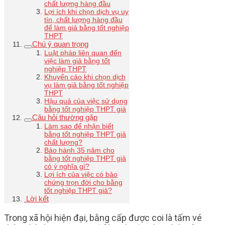
chất lượng hàng đầu
Lợi ích khi chọn dịch vụ uy
tín, chất lượng hàng đầu
để làm giả bằng tốt nghiệp
THPT
Chú ý quan trọng
Luật pháp liên quan đến
việc làm giả bằng tốt
nghiệp THPT
Khuyến cáo khi chọn dịch
vụ làm giả bằng tốt nghiệp
THPT
Hậu quả của việc sử dụng
bằng tốt nghiệp THPT giả
Câu hỏi thường gặp
Làm sao để nhận biết
bằng tốt nghiệp THPT giả
chất lượng?
Bảo hành 35 năm cho
bằng tốt nghiệp THPT giả
có ý nghĩa gì?
Lợi ích của việc có bảo
chứng trọn đời cho bằng
tốt nghiệp THPT giả?
Lời kết
Trong xã hội hiện đại, bằng cấp được coi là tấm vé