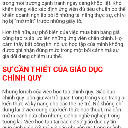
trong môi trường cạnh tranh ngày càng khốc liệt. Khó
khăn trong việc xác định ứng viên đủ tiêu chuẩn có thể
khiến doanh nghiệp bỏ lỡ những tài năng thực sự, chỉ vì
họ bị “mờ mắt” trước những giấy tờ.
Hơn thế nữa, sự phổ biến của việc mua bán bằng giả
cũng tạo ra áp lực lên những ứng viên chân chính. Họ
cảm thấy bất công khi nỗ lực học tập của mình không
được ghi nhận đúng mức trong một bối cảnh mà sự
giả dối đang chiếm ưu thế.
SỰ CẦN THIẾT CỦA GIÁO DỤC
CHÍNH QUY
Những lợi ích của việc học tập chính quy. Giáo dục
chính quy luôn giữ vai trò quan trọng trong việc trang bị
kiến thức và kỹ năng cho các thế hệ trẻ. Nó không chỉ
dừng lại ở việc cung cấp kiến thức học thuật, mà còn
mở ra cánh cửa cho những cơ hội nghề nghiệp trong
tương lai. Việc học tập tại các cơ sở giáo dục uy tín
giúp sinh viên kết nối với các chuyên gia trong ngành