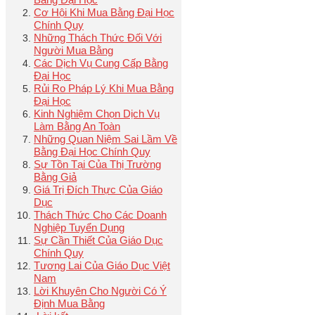
Cơ Hội Khi Mua Bằng Đại Học
Chính Quy
Những Thách Thức Đối Với
Người Mua Bằng
Các Dịch Vụ Cung Cấp Bằng
Đại Học
Rủi Ro Pháp Lý Khi Mua Bằng
Đại Học
Kinh Nghiệm Chọn Dịch Vụ
Làm Bằng An Toàn
Những Quan Niệm Sai Lầm Về
Bằng Đại Học Chính Quy
Sự Tồn Tại Của Thị Trường
Bằng Giả
Giá Trị Đích Thực Của Giáo
Dục
Thách Thức Cho Các Doanh
Nghiệp Tuyển Dụng
Sự Cần Thiết Của Giáo Dục
Chính Quy
Tương Lai Của Giáo Dục Việt
Nam
Lời Khuyên Cho Người Có Ý
Định Mua Bằng