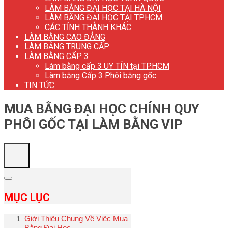
LÀM BẰNG ĐẠI HỌC TẠI HÀ NỘI
LÀM BẰNG ĐẠI HỌC TẠI TP.HCM
CÁC TỈNH THÀNH KHÁC
LÀM BẰNG CAO ĐẲNG
LÀM BẰNG TRUNG CẤP
LÀM BẰNG CẤP 3
Làm bằng cấp 3 UY TÍN tại TP.HCM
Làm bằng Cấp 3 Phôi bằng gốc
TIN TỨC
MUA BẰNG ĐẠI HỌC CHÍNH QUY
PHÔI GỐC TẠI LÀM BẰNG VIP
MỤC LỤC
Giới Thiệu Chung Về Việc Mua
Bằng Đại Học