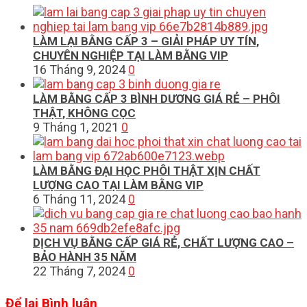
LÀM LẠI BẰNG CẤP 3 – GIẢI PHÁP UY TÍN,
CHUYÊN NGHIỆP TẠI LÀM BẰNG VIP
16 Tháng 9, 2024
0
LÀM BẰNG CẤP 3 BÌNH DƯƠNG GIÁ RẺ – PHÔI
THẬT, KHÔNG CỌC
9 Tháng 1, 2021
0
LÀM BẰNG ĐẠI HỌC PHÔI THẬT XỊN CHẤT
LƯỢNG CAO TẠI LÀM BẰNG VIP
6 Tháng 11, 2024
0
DỊCH VỤ BẰNG CẤP GIÁ RẺ, CHẤT LƯỢNG CAO –
BẢO HÀNH 35 NĂM
22 Tháng 7, 2024
0
Để lại Bình luận