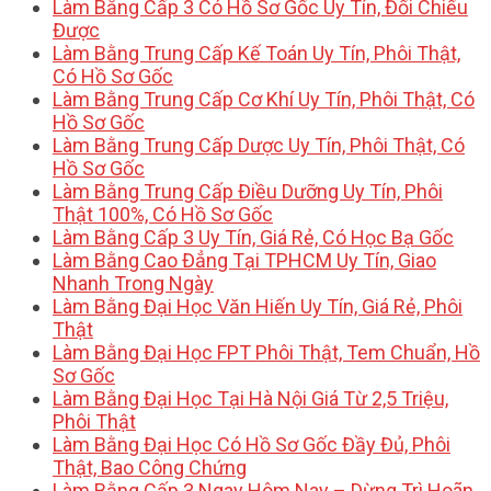
Làm Bằng Cấp 3 Có Hồ Sơ Gốc Uy Tín, Đối Chiếu
Được
Làm Bằng Trung Cấp Kế Toán Uy Tín, Phôi Thật,
Có Hồ Sơ Gốc
Làm Bằng Trung Cấp Cơ Khí Uy Tín, Phôi Thật, Có
Hồ Sơ Gốc
Làm Bằng Trung Cấp Dược Uy Tín, Phôi Thật, Có
Hồ Sơ Gốc
Làm Bằng Trung Cấp Điều Dưỡng Uy Tín, Phôi
Thật 100%, Có Hồ Sơ Gốc
Làm Bằng Cấp 3 Uy Tín, Giá Rẻ, Có Học Bạ Gốc
Làm Bằng Cao Đẳng Tại TPHCM Uy Tín, Giao
Nhanh Trong Ngày
Làm Bằng Đại Học Văn Hiến Uy Tín, Giá Rẻ, Phôi
Thật
Làm Bằng Đại Học FPT Phôi Thật, Tem Chuẩn, Hồ
Sơ Gốc
Làm Bằng Đại Học Tại Hà Nội Giá Từ 2,5 Triệu,
Phôi Thật
Làm Bằng Đại Học Có Hồ Sơ Gốc Đầy Đủ, Phôi
Thật, Bao Công Chứng
Làm Bằng Cấp 3 Ngay Hôm Nay – Dừng Trì Hoãn