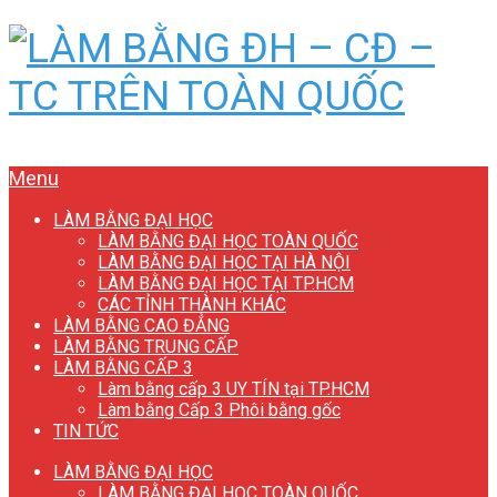
Menu
LÀM BẰNG ĐẠI HỌC
LÀM BẰNG ĐẠI HỌC TOÀN QUỐC
LÀM BẰNG ĐẠI HỌC TẠI HÀ NỘI
LÀM BẰNG ĐẠI HỌC TẠI TP.HCM
CÁC TỈNH THÀNH KHÁC
LÀM BẰNG CAO ĐẲNG
LÀM BẰNG TRUNG CẤP
LÀM BẰNG CẤP 3
Làm bằng cấp 3 UY TÍN tại TP.HCM
Làm bằng Cấp 3 Phôi bằng gốc
TIN TỨC
LÀM BẰNG ĐẠI HỌC
LÀM BẰNG ĐẠI HỌC TOÀN QUỐC