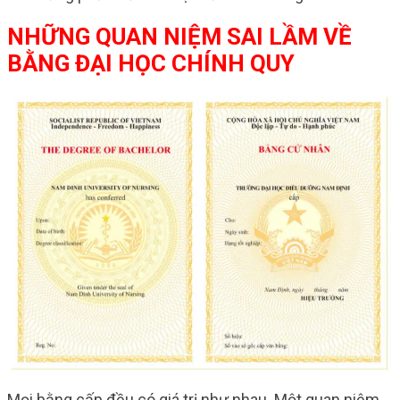
NHỮNG QUAN NIỆM SAI LẦM VỀ
BẰNG ĐẠI HỌC CHÍNH QUY
Mọi bằng cấp đều có giá trị như nhau. Một quan niệm