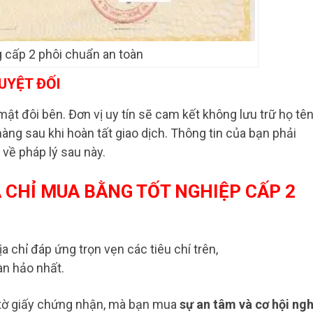
 cấp 2 phôi chuẩn an toàn
UYỆT ĐỐI
ật đôi bên. Đơn vị uy tín sẽ cam kết không lưu trữ họ tên
hàng sau khi hoàn tất giao dịch. Thông tin của bạn phải
 về pháp lý sau này.
 CHỈ MUA BẰNG TỐT NGHIỆP CẤP 2
chỉ đáp ứng trọn vẹn các tiêu chí trên,
oàn hảo nhất.
 tờ giấy chứng nhận, mà bạn mua
sự an tâm và cơ hội ng