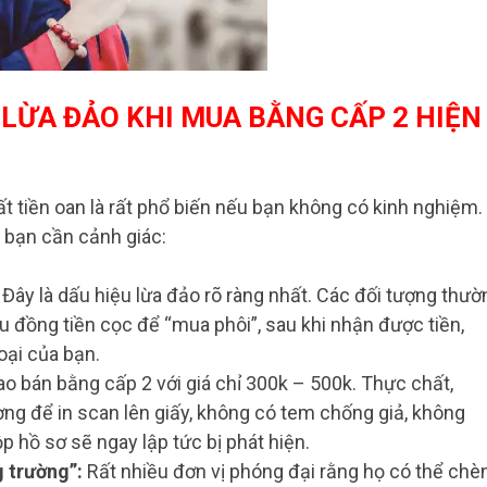
 LỪA ĐẢO KHI MUA BẰNG CẤP 2 HIỆN
ất tiền oan là rất phổ biến nếu bạn không có kinh nghiệm.
à bạn cần cảnh giác:
Đây là dấu hiệu lừa đảo rõ ràng nhất. Các đối tượng thườ
u đồng tiền cọc để “mua phôi”, sau khi nhận được tiền,
oại của bạn.
ao bán bằng cấp 2 với giá chỉ 300k – 500k. Thực chất,
ng để in scan lên giấy, không có tem chống giả, không
 hồ sơ sẽ ngay lập tức bị phát hiện.
g trường”:
Rất nhiều đơn vị phóng đại rằng họ có thể chè