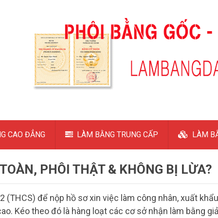
G CAO ĐẲNG
LÀM BẰNG TRUNG CẤP
LÀM BẰ
TOÀN, PHÔI THẬT & KHÔNG BỊ LỪA?
 2 (THCS) để nộp hồ sơ xin việc làm công nhân, xuất khẩ
ao. Kéo theo đó là hàng loạt các cơ sở nhận làm bằng gi