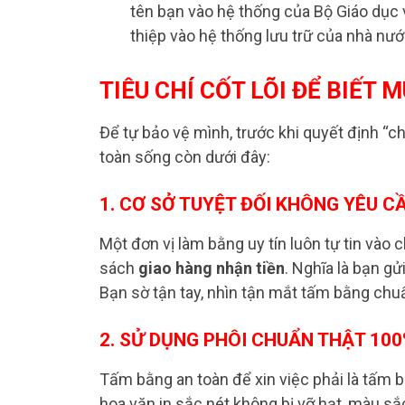
tên bạn vào hệ thống của Bộ Giáo dục với
thiệp vào hệ thống lưu trữ của nhà nướ
TIÊU CHÍ CỐT LÕI ĐỂ BIẾT
Để tự bảo vệ mình, trước khi quyết định “ch
toàn sống còn dưới đây:
1. CƠ SỞ TUYỆT ĐỐI KHÔNG YÊU 
Một đơn vị làm bằng uy tín luôn tự tin vào
sách
giao hàng nhận tiền
. Nghĩa là bạn gử
Bạn sờ tận tay, nhìn tận mắt tấm bằng chuẩn 
2. SỬ DỤNG PHÔI CHUẨN THẬT 10
Tấm bằng an toàn để xin việc phải là tấm 
hoa văn in sắc nét không bị vỡ hạt, màu s