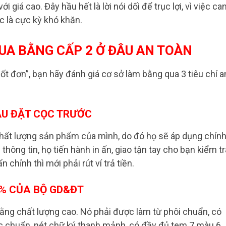
 giá cao. Đây hầu hết là lời nói dối để trục lợi, vì việc ca
c là cực kỳ khó khăn.
 MUA BẰNG CẤP 2 Ở ĐÂU AN TOÀN
ốt đơn”, bạn hãy đánh giá cơ sở làm bằng qua 3 tiêu chí a
CẦU ĐẶT CỌC TRƯỚC
 chất lượng sản phẩm của mình, do đó họ sẽ áp dụng chín
i thông tin, họ tiến hành in ấn, giao tận tay cho bạn kiểm tr
chỉnh thì mới phải rút ví trả tiền.
0% CỦA BỘ GD&ĐT
bằng chất lượng cao. Nó phải được làm từ phôi chuẩn, có
ắc chuẩn, nét chữ ký thanh mảnh, có đầy đủ tem 7 màu 6