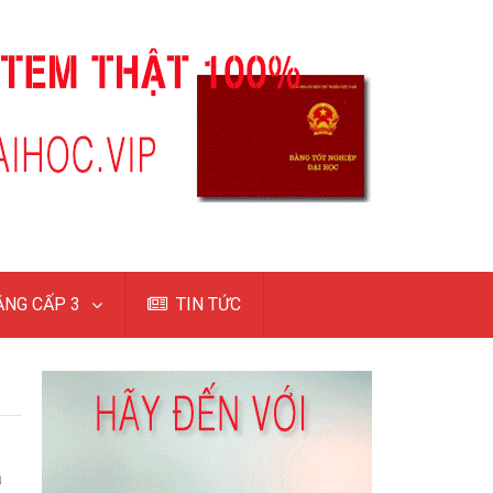
NG CẤP 3
TIN TỨC
u
ả