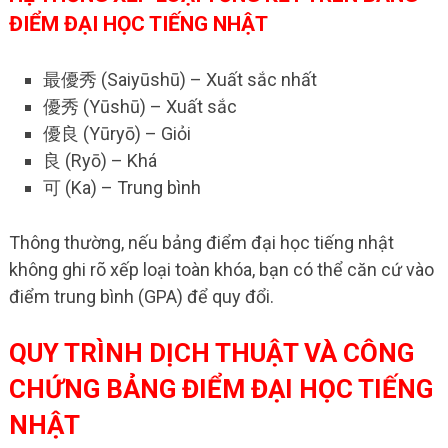
ĐIỂM ĐẠI HỌC TIẾNG NHẬT
最優秀 (Saiyūshū) – Xuất sắc nhất
優秀 (Yūshū) – Xuất sắc
優良 (Yūryō) – Giỏi
良 (Ryō) – Khá
可 (Ka) – Trung bình
Thông thường, nếu bảng điểm đại học tiếng nhật
không ghi rõ xếp loại toàn khóa, bạn có thể căn cứ vào
điểm trung bình (GPA) để quy đổi.
QUY TRÌNH DỊCH THUẬT VÀ CÔNG
CHỨNG BẢNG ĐIỂM ĐẠI HỌC TIẾNG
NHẬT