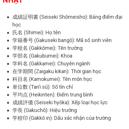
成績証明書 (Seiseki Shōmeisho): Bảng điểm đại
học
氏名 (Shimei): Họ tên
学籍番号 (Gakuseki bangō): Mã số sinh viên
学校名 (Gakkōmei): Tên trường
学部名 (Gakubumei): Khoa
学科名 (Gakkamei): Chuyên ngành
在学期間 (Zaigaku kikan): Thời gian học
科目名 (Kamokumei): Tên môn học
単位数 (Tan’i sū): Số tín chỉ
平均点 (Heikinten): Điểm trung bình
成績評価 (Seiseki hyōka): Xếp loại học lực
学長 (Gakuchō): Hiệu trưởng
学校印 (Gakkō in): Dấu xác nhận của trường