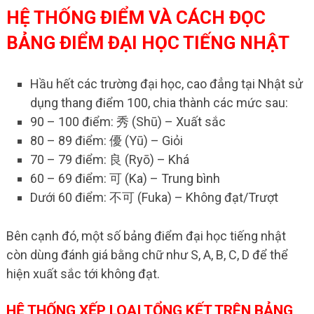
HỆ THỐNG ĐIỂM VÀ CÁCH ĐỌC
BẢNG ĐIỂM ĐẠI HỌC TIẾNG NHẬT
Hầu hết các trường đại học, cao đẳng tại Nhật sử
dụng thang điểm 100, chia thành các mức sau:
90 – 100 điểm: 秀 (Shū) – Xuất sắc
80 – 89 điểm: 優 (Yū) – Giỏi
70 – 79 điểm: 良 (Ryō) – Khá
60 – 69 điểm: 可 (Ka) – Trung bình
Dưới 60 điểm: 不可 (Fuka) – Không đạt/Trượt
Bên cạnh đó, một số bảng điểm đại học tiếng nhật
còn dùng đánh giá bằng chữ như S, A, B, C, D để thể
hiện xuất sắc tới không đạt.
HỆ THỐNG XẾP LOẠI TỔNG KẾT TRÊN BẢNG