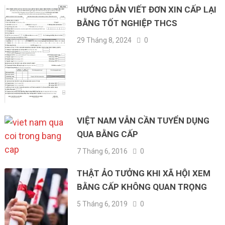
HƯỚNG DẪN VIẾT ĐƠN XIN CẤP LẠI
BẰNG TỐT NGHIỆP THCS
29 Tháng 8, 2024
0
VIỆT NAM VẪN CẦN TUYỂN DỤNG
QUA BẰNG CẤP
7 Tháng 6, 2016
0
THẬT ẢO TƯỞNG KHI XÃ HỘI XEM
BẰNG CẤP KHÔNG QUAN TRỌNG
5 Tháng 6, 2019
0