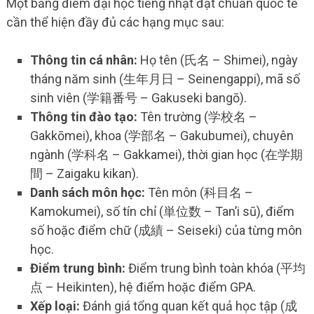
Một bảng điểm đại học tiếng nhật đạt chuẩn quốc tế
cần thể hiện đầy đủ các hạng mục sau:
Thông tin cá nhân:
Họ tên (氏名 – Shimei), ngày
tháng năm sinh (生年月日 – Seinengappi), mã số
sinh viên (学籍番号 – Gakuseki bangō).
Thông tin đào tạo:
Tên trường (学校名 –
Gakkōmei), khoa (学部名 – Gakubumei), chuyên
ngành (学科名 – Gakkamei), thời gian học (在学期
間 – Zaigaku kikan).
Danh sách môn học:
Tên môn (科目名 –
Kamokumei), số tín chỉ (単位数 – Tan’i sū), điểm
số hoặc điểm chữ (成績 – Seiseki) của từng môn
học.
Điểm trung bình:
Điểm trung bình toàn khóa (平均
点 – Heikinten), hệ điểm hoặc điểm GPA.
Xếp loại:
Đánh giá tổng quan kết quả học tập (成