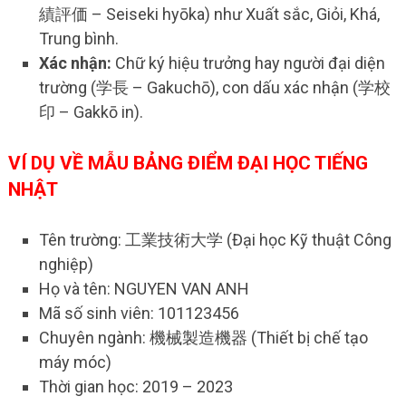
績評価 – Seiseki hyōka) như Xuất sắc, Giỏi, Khá,
Trung bình.
Xác nhận:
Chữ ký hiệu trưởng hay người đại diện
trường (学長 – Gakuchō), con dấu xác nhận (学校
印 – Gakkō in).
VÍ DỤ VỀ MẪU BẢNG ĐIỂM ĐẠI HỌC TIẾNG
NHẬT
Tên trường: 工業技術大学 (Đại học Kỹ thuật Công
nghiệp)
Họ và tên: NGUYEN VAN ANH
Mã số sinh viên: 101123456
Chuyên ngành: 機械製造機器 (Thiết bị chế tạo
máy móc)
Thời gian học: 2019 – 2023