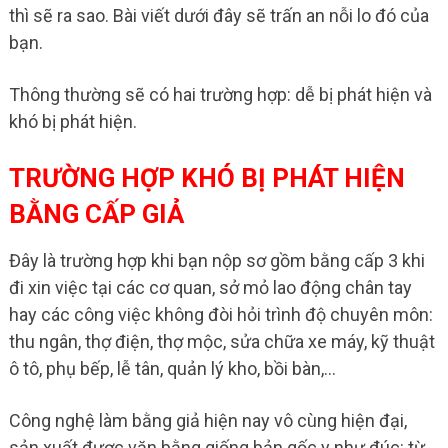
thì sẽ ra sao. Bài viết dưới đây sẽ trấn an nỗi lo đó của
bạn.
Thông thường sẽ có hai trường hợp: dễ bị phát hiện và
khó bị phát hiện.
TRƯỜNG HỢP KHÓ BỊ PHÁT HIỆN
BẰNG CẤP GIẢ
Đây là trường hợp khi bạn nộp sơ gồm bằng cấp 3 khi
đi xin việc tại các cơ quan, sở mỏ lao động chân tay
hay các công việc không đòi hỏi trình độ chuyên môn:
thu ngân, thợ điện, thợ mộc, sửa chữa xe máy, kỹ thuật
ô tô, phụ bếp, lễ tân, quản lý kho, bồi bàn,…
Công nghệ làm bằng giả hiện nay vô cùng hiện đại,
sản xuất được văn bằng giống bản gốc y như đúc: từ