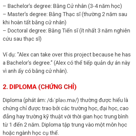
– Bachelor’s degree: Bằng Cử nhân (3-4 năm học)
– Master’s degree: Bằng Thạc sĩ (thường 2 năm sau
khi hoàn tất bằng cử nhân)
– Doctoral degree: Bằng Tiến sĩ (ít nhất 3 năm nghiên
cứu sau thạc sĩ)
Ví dụ: “Alex can take over this project because he has
a Bachelor’s degree.” (Alex có thể tiếp quản dự án này
vì anh ấy có bằng cử nhân).
2. DIPLOMA (CHỨNG CHỈ)
Diploma (phát âm: /dɪˈpləʊ.mə/) thường được hiểu là
chứng chỉ được trao bởi các trường học, đại học, cao
đẳng hay trường kỹ thuật với thời gian học trung bình
từ 1 đến 2 năm. Diploma tập trung vào một môn học
hoặc ngành học cụ thể.