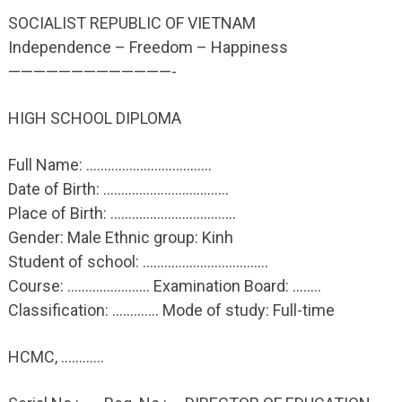
SOCIALIST REPUBLIC OF VIETNAM
Independence – Freedom – Happiness
—————————————-
HIGH SCHOOL DIPLOMA
Full Name: ……………………………..
Date of Birth: ……………………………..
Place of Birth: ……………………………..
Gender: Male Ethnic group: Kinh
Student of school: ……………………………..
Course: ……..…………… Examination Board: ……..
Classification: …………. Mode of study: Full-time
HCMC, …………