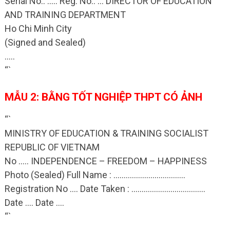
Serial No.: ….. Reg. No.: … DIRECTOR OF EDUCATION
AND TRAINING DEPARTMENT
Ho Chi Minh City
(Signed and Sealed)
…..
“`
MẪU 2: BẰNG TỐT NGHIỆP THPT CÓ ẢNH
“`
MINISTRY OF EDUCATION & TRAINING SOCIALIST
REPUBLIC OF VIETNAM
No ….. INDEPENDENCE – FREEDOM – HAPPINESS
Photo (Sealed) Full Name : ……………………………..
Registration No …. Date Taken : ………………………………
Date …. Date ….
“`