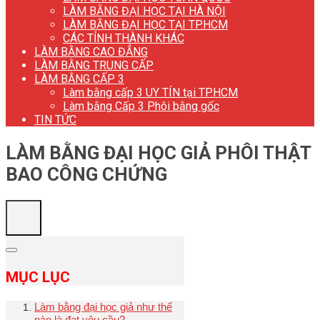
LÀM BẰNG ĐẠI HỌC TẠI HÀ NỘI
LÀM BẰNG ĐẠI HỌC TẠI TP.HCM
CÁC TỈNH THÀNH KHÁC
LÀM BẰNG CAO ĐẲNG
LÀM BẰNG TRUNG CẤP
LÀM BẰNG CẤP 3
Làm bằng cấp 3 UY TÍN tại TP.HCM
Làm bằng Cấp 3 Phôi bằng gốc
TIN TỨC
LÀM BẰNG ĐẠI HỌC GIẢ PHÔI THẬT
BAO CÔNG CHỨNG
MỤC LỤC
Làm bằng đại học giả như thế
nào là đạt yêu cầu?