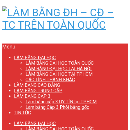
Menu
LÀM BẰNG ĐẠI HỌC
LÀM BẰNG ĐẠI HỌC TOÀN QUỐC
LÀM BẰNG ĐẠI HỌC TẠI HÀ NỘI
LÀM BẰNG ĐẠI HỌC TẠI TP.HCM
CÁC TỈNH THÀNH KHÁC
LÀM BẰNG CAO ĐẲNG
LÀM BẰNG TRUNG CẤP
LÀM BẰNG CẤP 3
Làm bằng cấp 3 UY TÍN tại TP.HCM
Làm bằng Cấp 3 Phôi bằng gốc
TIN TỨC
LÀM BẰNG ĐẠI HỌC
LÀM BẰNG ĐẠI HỌC TOÀN QUỐC