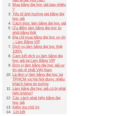
Mua bằng đại học giá bao nhiêu
?
Yếu tố ảnh hưởng giá bằng đại
học giả
Cách thức làm bằng đại học giả
Ưu điểm làm bằng đại học từ
phôi bằng thật
Địa chỉ mua bằng đại học uy tín
– Làm Bằng VIP
Dịch vụ làm bằng đại học thật
100%
Cam kết dịch vụ làm bằng đại
học giả tại Làm Bằng VIP
Đơn vị làm bằng đại học giả uy
tín giá rẻ nhất Việt Nam
Là đơn vị làm bằng đại học tại
TPHCM và Hà Nội được nhiều
khách hàng tin tưởng
Làm bằng đại học giả có bị phát
hiện không?
Các cách phát hiện bằng đại
học giả
Kiểm tra chữ ký
Lời kết