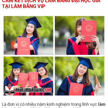
CAM KẾT DỊCH VỤ
LÀM BẰNG ĐẠI HỌC GIẢ
TẠI LÀM BẰNG VIP
Là đơn vị có nhiều năm kinh nghiệm trong lĩnh vực
làm