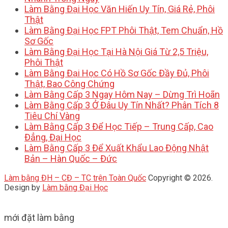
Làm Bằng Đại Học Văn Hiến Uy Tín, Giá Rẻ, Phôi
Thật
Làm Bằng Đại Học FPT Phôi Thật, Tem Chuẩn, Hồ
Sơ Gốc
Làm Bằng Đại Học Tại Hà Nội Giá Từ 2,5 Triệu,
Phôi Thật
Làm Bằng Đại Học Có Hồ Sơ Gốc Đầy Đủ, Phôi
Thật, Bao Công Chứng
Làm Bằng Cấp 3 Ngay Hôm Nay – Dừng Trì Hoãn
Làm Bằng Cấp 3 Ở Đâu Uy Tín Nhất? Phân Tích 8
Tiêu Chí Vàng
Làm Bằng Cấp 3 Để Học Tiếp – Trung Cấp, Cao
Đẳng, Đại Học
Làm Bằng Cấp 3 Để Xuất Khẩu Lao Động Nhật
Bản – Hàn Quốc – Đức
Làm bằng ĐH – CĐ – TC trên Toàn Quốc
Copyright © 2026.
Design by
Làm bằng Đại Học
mới đặt làm bằng