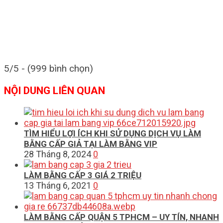
5/5 - (999 bình chọn)
NỘI DUNG LIÊN QUAN
TÌM HIỂU LỢI ÍCH KHI SỬ DỤNG DỊCH VỤ LÀM
BẰNG CẤP GIẢ TẠI LÀM BẰNG VIP
28 Tháng 8, 2024
0
LÀM BẰNG CẤP 3 GIÁ 2 TRIỆU
13 Tháng 6, 2021
0
LÀM BẰNG CẤP QUẬN 5 TPHCM – UY TÍN, NHANH