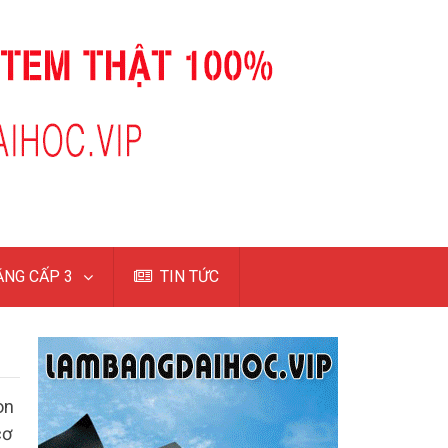
NG CẤP 3
TIN TỨC
òn
cơ