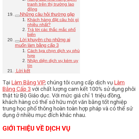
tranh trên thị trường lao
động
Những câu hỏi thường gặp
Khách hàng đặt câu hỏi gì
nhiều nhất?
Trả lời các thắc mắc phổ
biến
Lời khuyên cho những ai
muốn làm bằng cấp 3
Cách lựa chọn dịch vụ phù
hợp
Nhận diện dịch vụ kém uy
tín
Lời kết
Tại
Làm Bằng VIP
, chúng tôi cung cấp dịch vụ
Làm
Bằng Cấp 3
với chất lượng cam kết 100% sử dụng phôi
thật từ Bộ Giáo dục. Với mức giá chỉ 1 triệu đồng,
khách hàng có thể sở hữu một văn bằng tốt nghiệp
trung học phổ thông hoàn toàn hợp pháp và có thể sử
dụng ở nhiều mục đích khác nhau.
GIỚI THIỆU VỀ DỊCH VỤ