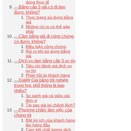
dùng thực tế
Bằng cấp 3 giả có đi làm
được không?
Thực trạng sử dụng bằng
giả
Những rủi ro có thể gặp
phải
Cầm bằng giả đi công chứng
có được không?
Điều kiện công chứng
Rủi ro khi sử dụng bằng
giả
Dịch vụ làm bằng cấp 3 uy tín
Tiêu chí đánh giá dịch vụ
uy tín
Phản hồi từ khách hàng
Giá## Giá bằng tốt nghiệp
trung học phổ thông là bao
nhiêu?
So sánh giá cả giữa các
đơn vị
Tại sao giá lại chênh lệch?
Phương châm làm việc của
chúng tôi
Đặt lợi ích của khách hàng
lên hàng đầu
Cam kết chất lượng dịch