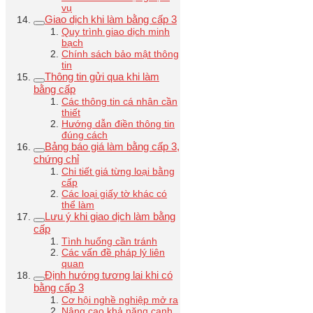
vụ
Giao dịch khi làm bằng cấp 3
Quy trình giao dịch minh
bạch
Chính sách bảo mật thông
tin
Thông tin gửi qua khi làm
bằng cấp
Các thông tin cá nhân cần
thiết
Hướng dẫn điền thông tin
đúng cách
Bảng báo giá làm bằng cấp 3,
chứng chỉ
Chi tiết giá từng loại bằng
cấp
Các loại giấy tờ khác có
thể làm
Lưu ý khi giao dịch làm bằng
cấp
Tình huống cần tránh
Các vấn đề pháp lý liên
quan
Định hướng tương lai khi có
bằng cấp 3
Cơ hội nghề nghiệp mở ra
Nâng cao khả năng cạnh