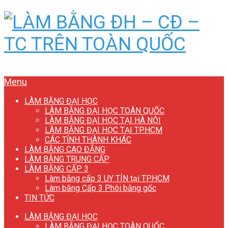
Menu
LÀM BẰNG ĐẠI HỌC
LÀM BẰNG ĐẠI HỌC TOÀN QUỐC
LÀM BẰNG ĐẠI HỌC TẠI HÀ NỘI
LÀM BẰNG ĐẠI HỌC TẠI TP.HCM
CÁC TỈNH THÀNH KHÁC
LÀM BẰNG CAO ĐẲNG
LÀM BẰNG TRUNG CẤP
LÀM BẰNG CẤP 3
Làm bằng cấp 3 UY TÍN tại TP.HCM
Làm bằng Cấp 3 Phôi bằng gốc
TIN TỨC
LÀM BẰNG ĐẠI HỌC
LÀM BẰNG ĐẠI HỌC TOÀN QUỐC