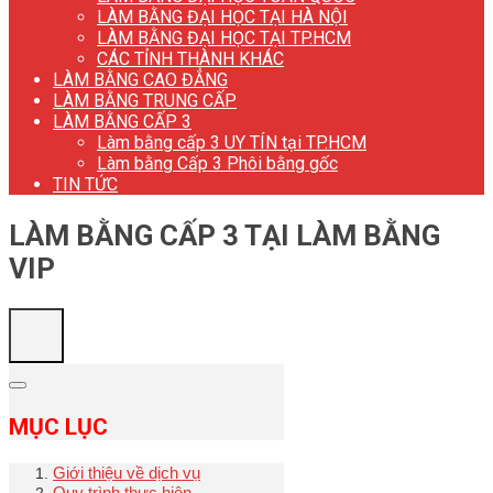
LÀM BẰNG ĐẠI HỌC TẠI HÀ NỘI
LÀM BẰNG ĐẠI HỌC TẠI TP.HCM
CÁC TỈNH THÀNH KHÁC
LÀM BẰNG CAO ĐẲNG
LÀM BẰNG TRUNG CẤP
LÀM BẰNG CẤP 3
Làm bằng cấp 3 UY TÍN tại TP.HCM
Làm bằng Cấp 3 Phôi bằng gốc
TIN TỨC
LÀM BẰNG CẤP 3 TẠI LÀM BẰNG
VIP
MỤC LỤC
Giới thiệu về dịch vụ
Quy trình thực hiện