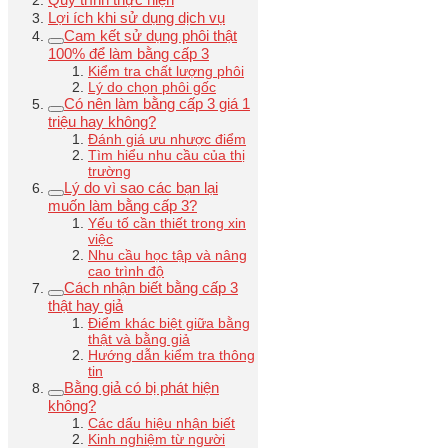
Lợi ích khi sử dụng dịch vụ
Cam kết sử dụng phôi thật
100% để làm bằng cấp 3
Kiểm tra chất lượng phôi
Lý do chọn phôi gốc
Có nên làm bằng cấp 3 giá 1
triệu hay không?
Đánh giá ưu nhược điểm
Tìm hiểu nhu cầu của thị
trường
Lý do vì sao các bạn lại
muốn làm bằng cấp 3?
Yếu tố cần thiết trong xin
việc
Nhu cầu học tập và nâng
cao trình độ
Cách nhận biết bằng cấp 3
thật hay giả
Điểm khác biệt giữa bằng
thật và bằng giả
Hướng dẫn kiểm tra thông
tin
Bằng giả có bị phát hiện
không?
Các dấu hiệu nhận biết
Kinh nghiệm từ người