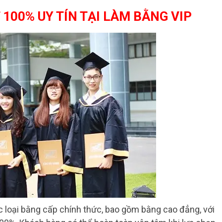
100% UY TÍN TẠI LÀM BẰNG VIP
c loại bằng cấp chính thức, bao gồm bằng cao đẳng, với