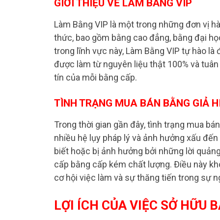
GIỚI THIỆU VỀ LÀM BẰNG VIP
Làm Bằng VIP là một trong những đơn vị hà
thức, bao gồm bằng cao đẳng, bằng đại học
trong lĩnh vực này, Làm Bằng VIP tự hào l
được làm từ nguyên liệu thật 100% và tuân
tín của mỗi bằng cấp.
TÌNH TRẠNG MUA BÁN BẰNG GIẢ H
Trong thời gian gần đây, tình trạng mua bán
nhiều hệ lụy pháp lý và ảnh hưởng xấu đến
biết hoặc bị ảnh hưởng bởi những lời quảng
cấp bằng cấp kém chất lượng. Điều này khôn
cơ hội việc làm và sự thăng tiến trong sự n
LỢI ÍCH CỦA VIỆC SỞ HỮU