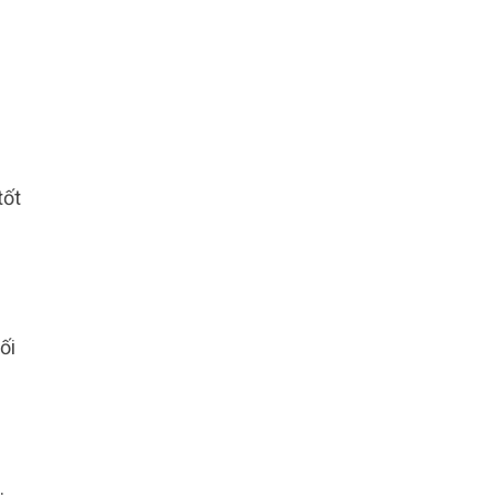
tốt
ối
.