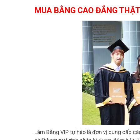
MUA BẰNG CAO ĐẲNG THẬT 
Làm Bằng VIP tự hào là đơn vị cung cấp cá