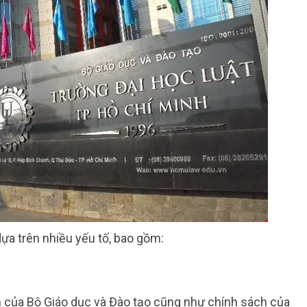
a trên nhiều yếu tố, bao gồm:
h của Bộ Giáo dục và Đào tạo cũng như chính sách của