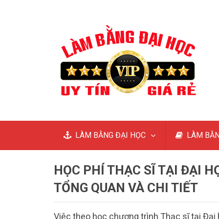
LÀM BẰNG ĐẠI HỌC
LÀM BẰN
HỌC PHÍ THẠC SĨ TẠI ĐẠI 
TỔNG QUAN VÀ CHI TIẾT
Việc theo học chương trình Thạc sĩ tại Đ