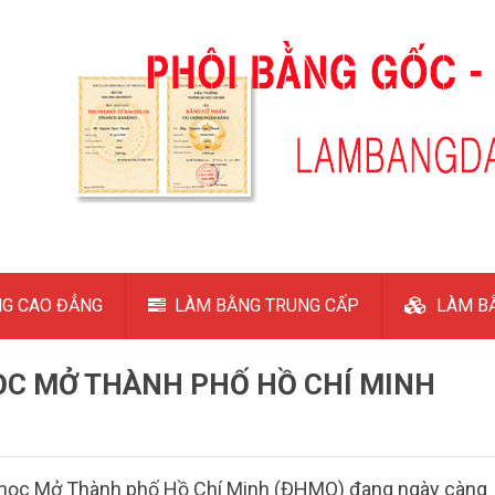
G CAO ĐẲNG
LÀM BẰNG TRUNG CẤP
LÀM BẰ
HỌC MỞ THÀNH PHỐ HỒ CHÍ MINH
ại học Mở Thành phố Hồ Chí Minh (ĐHMO) đang ngày càng