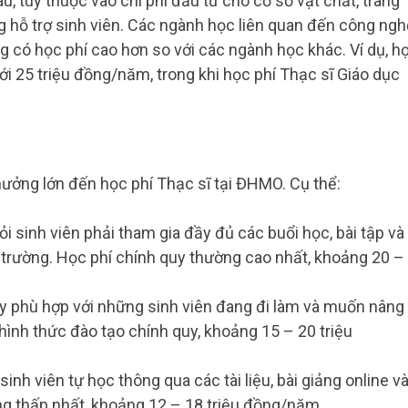
 tùy thuộc vào chi phí đầu tư cho cơ sở vật chất, trang
ộng hỗ trợ sinh viên. Các ngành học liên quan đến công ng
ờng có học phí cao hơn so với các ngành học khác. Ví dụ, h
tới 25 triệu đồng/năm, trong khi học phí Thạc sĩ Giáo dục
hưởng lớn đến học phí Thạc sĩ tại ĐHMO. Cụ thể:
ỏi sinh viên phải tham gia đầy đủ các buổi học, bài tập và
a trường. Học phí chính quy thường cao nhất, khoảng 20 –
ày phù hợp với những sinh viên đang đi làm và muốn nâng
hình thức đào tạo chính quy, khoảng 15 – 20 triệu
inh viên tự học thông qua các tài liệu, bài giảng online v
ng thấp nhất, khoảng 12 – 18 triệu đồng/năm.