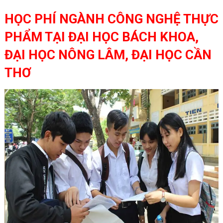
HỌC PHÍ NGÀNH CÔNG NGHỆ THỰC
PHẨM TẠI ĐẠI HỌC BÁCH KHOA,
ĐẠI HỌC NÔNG LÂM, ĐẠI HỌC CẦN
THƠ