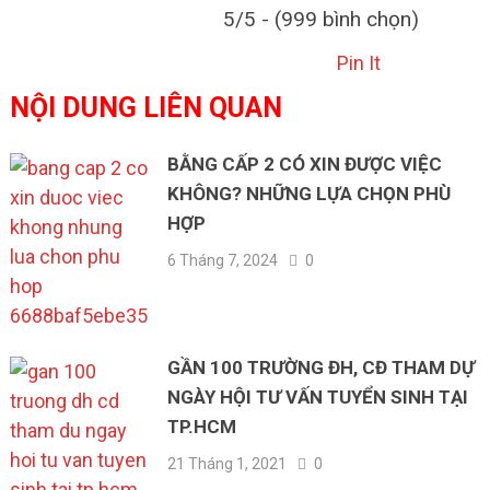
5/5 - (999 bình chọn)
Pin It
NỘI DUNG LIÊN QUAN
BẰNG CẤP 2 CÓ XIN ĐƯỢC VIỆC
KHÔNG? NHỮNG LỰA CHỌN PHÙ
HỢP
6 Tháng 7, 2024
0
GẦN 100 TRƯỜNG ĐH, CĐ THAM DỰ
NGÀY HỘI TƯ VẤN TUYỂN SINH TẠI
TP.HCM
21 Tháng 1, 2021
0