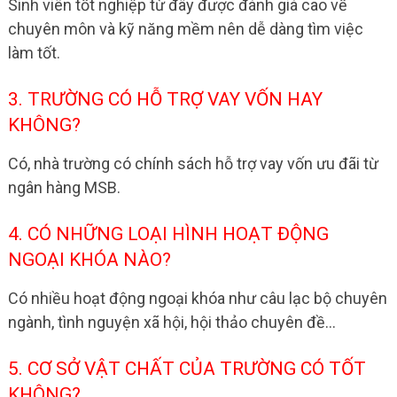
Sinh viên tốt nghiệp từ đây được đánh giá cao về
chuyên môn và kỹ năng mềm nên dễ dàng tìm việc
làm tốt.
3. TRƯỜNG CÓ HỖ TRỢ VAY VỐN HAY
KHÔNG?
Có, nhà trường có chính sách hỗ trợ vay vốn ưu đãi từ
ngân hàng MSB.
4. CÓ NHỮNG LOẠI HÌNH HOẠT ĐỘNG
NGOẠI KHÓA NÀO?
Có nhiều hoạt động ngoại khóa như câu lạc bộ chuyên
ngành, tình nguyện xã hội, hội thảo chuyên đề…
5. CƠ SỞ VẬT CHẤT CỦA TRƯỜNG CÓ TỐT
KHÔNG?