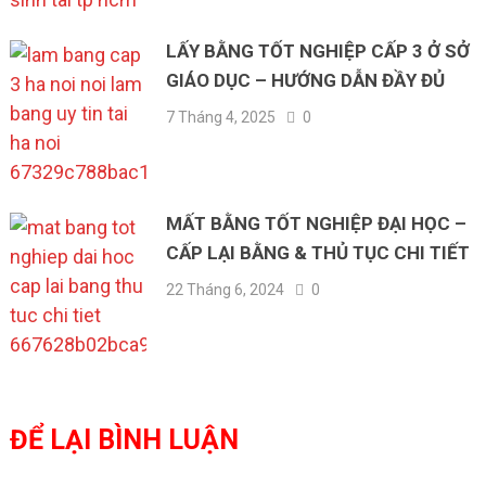
LẤY BẰNG TỐT NGHIỆP CẤP 3 Ở SỞ
GIÁO DỤC – HƯỚNG DẪN ĐẦY ĐỦ
7 Tháng 4, 2025
0
MẤT BẰNG TỐT NGHIỆP ĐẠI HỌC –
CẤP LẠI BẰNG & THỦ TỤC CHI TIẾT
22 Tháng 6, 2024
0
ĐỂ LẠI BÌNH LUẬN