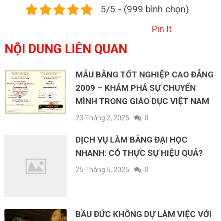
5/5 - (999 bình chọn)
Pin It
NỘI DUNG LIÊN QUAN
MẪU BẰNG TỐT NGHIỆP CAO ĐẲNG
2009 – KHÁM PHÁ SỰ CHUYỂN
MÌNH TRONG GIÁO DỤC VIỆT NAM
23 Tháng 2, 2025
0
DỊCH VỤ LÀM BẰNG ĐẠI HỌC
NHANH: CÓ THỰC SỰ HIỆU QUẢ?
25 Tháng 5, 2025
0
BẦU ĐỨC KHÔNG DỰ LÀM VIỆC VỚI