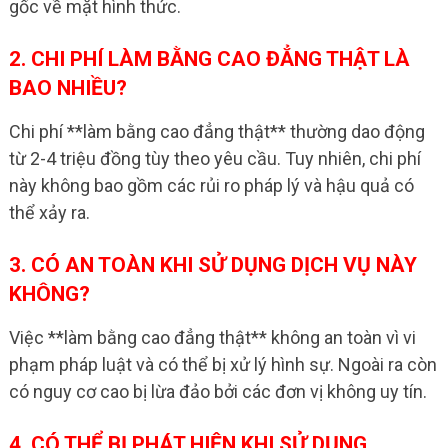
gốc về mặt hình thức.
2. CHI PHÍ LÀM BẰNG CAO ĐẲNG THẬT LÀ
BAO NHIỀU?
Chi phí **làm bằng cao đẳng thật** thường dao động
từ 2-4 triệu đồng tùy theo yêu cầu. Tuy nhiên, chi phí
này không bao gồm các rủi ro pháp lý và hậu quả có
thể xảy ra.
3. CÓ AN TOÀN KHI SỬ DỤNG DỊCH VỤ NÀY
KHÔNG?
Việc **làm bằng cao đẳng thật** không an toàn vì vi
phạm pháp luật và có thể bị xử lý hình sự. Ngoài ra còn
có nguy cơ cao bị lừa đảo bởi các đơn vị không uy tín.
4. CÓ THỂ BỊ PHÁT HIỆN KHI SỬ DỤNG