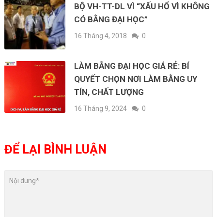
BỘ VH-TT-DL VÌ “XẤU HỔ VÌ KHÔNG
CÓ BẰNG ĐẠI HỌC”
16 Tháng 4, 2018
0
LÀM BẰNG ĐẠI HỌC GIÁ RẺ: BÍ
QUYẾT CHỌN NƠI LÀM BẰNG UY
TÍN, CHẤT LƯỢNG
16 Tháng 9, 2024
0
ĐỂ LẠI BÌNH LUẬN