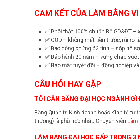
CAM KẾT CỦA LÀM BẰNG V
✅ Phôi thật 100% chuẩn Bộ GD&ĐT – x
✅ COD – không mất tiền trước, rủi ro t
✅ Bao công chứng 63 tỉnh – nộp hồ sơ 
✅ Bảo hành 20 năm – vững chắc suốt c
✅ Bảo mật tuyệt đối – đồng nghiệp và
CÂU HỎI HAY GẶP
TÔI CẦN BẰNG ĐẠI HỌC NGÀNH GÌ 
Bằng Quản trị Kinh doanh hoặc Kinh tế từ t
thương) là phù hợp nhất. Chuyên viên
Làm 
LÀM BẰNG ĐẠI HỌC GẤP TRONG 3 