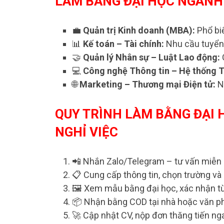
LÀM BẰNG ĐẠI HỌC NGÀNH
💼
Quản trị Kinh doanh (MBA):
Phổ bi
📊
Kế toán – Tài chính:
Nhu cầu tuyển
🤝
Quản lý Nhân sự – Luật Lao động:
💻
Công nghệ Thông tin – Hệ thống T
🌐
Marketing – Thương mại Điện tử:
N
QUY TRÌNH LÀM BẰNG ĐẠI 
NGHỈ VIỆC
📲 Nhắn Zalo/Telegram – tư vấn miễn 
📋 Cung cấp thông tin, chọn trường và
🖼️ Xem mẫu bằng đại học, xác nhận từ
📦 Nhận bằng COD tại nhà hoặc văn p
🚀 Cập nhật CV, nộp đơn thăng tiến nga