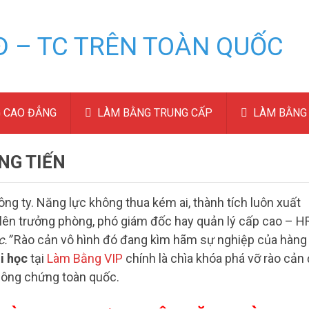
 CAO ĐẲNG
LÀM BẰNG TRUNG CẤP
LÀM BẰNG 
NG TIẾN
ông ty. Năng lực không thua kém ai, thành tích luôn xuất
lên trưởng phòng, phó giám đốc hay quản lý cấp cao – H
.”
Rào cản vô hình đó đang kìm hãm sự nghiệp của hàng
i học
tại
Làm Bằng VIP
chính là chìa khóa phá vỡ rào cản
công chứng toàn quốc.