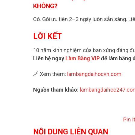
KHÔNG?
Có. Gói ưu tiên 2–3 ngày luôn sẵn sàng. Liê
LỜI KẾT
10 năm kinh nghiệm của bạn xứng đáng đượ
Liên hệ ngay
Làm Bằng VIP
để làm bằng đ
🔗 Xem thêm:
lambangdaihocvn.com
Nguồn tham khảo:
lambangdaihoc247.co
Pin I
NỘI DUNG LIÊN QUAN