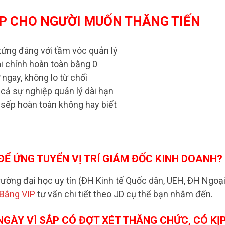
IP CHO NGƯỜI MUỐN THĂNG TIẾN
ứng đáng với tầm vóc quản lý
ài chính hoàn toàn bằng 0
ngay, không lo từ chối
ả sự nghiệp quản lý dài hạn
 sếp hoàn toàn không hay biết
ĐỂ ỨNG TUYỂN VỊ TRÍ GIÁM ĐỐC KINH DOANH?
rường đại học uy tín (ĐH Kinh tế Quốc dân, UEH, ĐH Ngoạ
Bằng VIP
tư vấn chi tiết theo JD cụ thể bạn nhắm đến.
NGÀY VÌ SẮP CÓ ĐỢT XÉT THĂNG CHỨC, CÓ KỊ