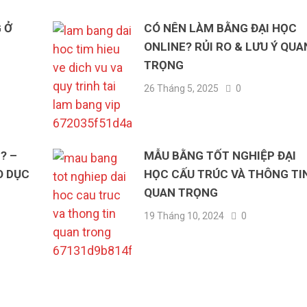
 Ở
CÓ NÊN LÀM BẰNG ĐẠI HỌC
ONLINE? RỦI RO & LƯU Ý QUA
TRỌNG
26 Tháng 5, 2025
0
? –
MẪU BẰNG TỐT NGHIỆP ĐẠI
O DỤC
HỌC CẤU TRÚC VÀ THÔNG TI
QUAN TRỌNG
19 Tháng 10, 2024
0