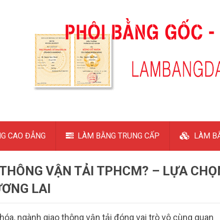
G CAO ĐẲNG
LÀM BẰNG TRUNG CẤP
LÀM BẰ
 THÔNG VẬN TẢI TPHCM? – LỰA CHỌ
ƯƠNG LAI
 hóa, ngành giao thông vận tải đóng vai trò vô cùng quan