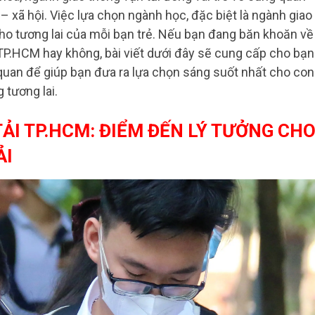
 – xã hội. Việc lựa chọn ngành học, đặc biệt là ngành giao
 cho tương lai của mỗi bạn trẻ. Nếu bạn đang băn khoăn về
 TP.HCM hay không, bài viết dưới đây sẽ cung cấp cho bạn
 quan để giúp bạn đưa ra lựa chọn sáng suốt nhất cho con
 tương lai.
ẢI TP.HCM: ĐIỂM ĐẾN LÝ TƯỞNG CH
ẢI