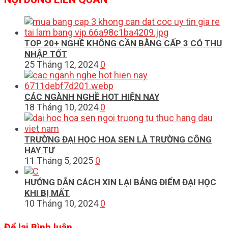
TOP 20+ NGHỀ KHÔNG CẦN BẰNG CẤP 3 CÓ THU
NHẬP TỐT
25 Tháng 12, 2024
0
CÁC NGÀNH NGHỀ HOT HIỆN NAY
18 Tháng 10, 2024
0
TRƯỜNG ĐẠI HỌC HOA SEN LÀ TRƯỜNG CÔNG
HAY TƯ
11 Tháng 5, 2025
0
HƯỚNG DẪN CÁCH XIN LẠI BẢNG ĐIỂM ĐẠI HỌC
KHI BỊ MẤT
10 Tháng 10, 2024
0
Để lại Bình luận