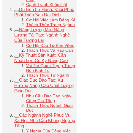
Cạnh Tranh Khốc Liệt
Du Lịch Lữ Hành: Khôi Phục
Phát Triển Sau Đại Dịch
Cơ Hội Việc Làm Đáng Kể
Thách Thức Trong Ngành
Năng Lượng Mới Năng
Lượng Tái Tạo: Ngành Nghề
Của Tương Lai
Cơ Hội Đầu Tư Bền Vững
Thách Thức Và Rào Cản
Kỹ Thuật Sản Xuất: Cần
Nhân Lực Có Kỹ Năng Cao
Vai Trò Quan Trọng Trong
Nền Kinh Tế
Thách Thức Từ Ngành
Giáo Dục Đào Tạo: Xu
Hướng Nâng Cao Chất Lượng
Giáo Dục
Nhu Cầu Đào Tạo Ngày
Càng Gia Tăng
Thách Thức Ngành Giáo
Dục
Các Ngành Nghề Phục Vụ
Xã Hội: Nhu Cầu Không Ngừng
Tăng
Ý Nghĩa Của Công Việc