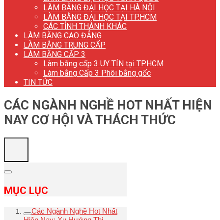
LÀM BẰNG ĐẠI HỌC TẠI HÀ NỘI
LÀM BẰNG ĐẠI HỌC TẠI TP.HCM
CÁC TỈNH THÀNH KHÁC
LÀM BẰNG CAO ĐẲNG
LÀM BẰNG TRUNG CẤP
LÀM BẰNG CẤP 3
Làm bằng cấp 3 UY TÍN tại TP.HCM
Làm bằng Cấp 3 Phôi bằng gốc
TIN TỨC
CÁC NGÀNH NGHỀ HOT NHẤT HIỆN
NAY CƠ HỘI VÀ THÁCH THỨC
MỤC LỤC
Các Ngành Nghề Hot Nhất
Hiện Nay: Xu Hướng Thị