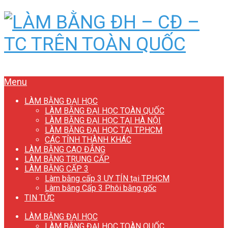
Menu
LÀM BẰNG ĐẠI HỌC
LÀM BẰNG ĐẠI HỌC TOÀN QUỐC
LÀM BẰNG ĐẠI HỌC TẠI HÀ NỘI
LÀM BẰNG ĐẠI HỌC TẠI TP.HCM
CÁC TỈNH THÀNH KHÁC
LÀM BẰNG CAO ĐẲNG
LÀM BẰNG TRUNG CẤP
LÀM BẰNG CẤP 3
Làm bằng cấp 3 UY TÍN tại TP.HCM
Làm bằng Cấp 3 Phôi bằng gốc
TIN TỨC
LÀM BẰNG ĐẠI HỌC
LÀM BẰNG ĐẠI HỌC TOÀN QUỐC