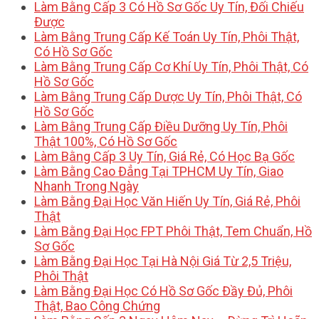
Làm Bằng Cấp 3 Có Hồ Sơ Gốc Uy Tín, Đối Chiếu
Được
Làm Bằng Trung Cấp Kế Toán Uy Tín, Phôi Thật,
Có Hồ Sơ Gốc
Làm Bằng Trung Cấp Cơ Khí Uy Tín, Phôi Thật, Có
Hồ Sơ Gốc
Làm Bằng Trung Cấp Dược Uy Tín, Phôi Thật, Có
Hồ Sơ Gốc
Làm Bằng Trung Cấp Điều Dưỡng Uy Tín, Phôi
Thật 100%, Có Hồ Sơ Gốc
Làm Bằng Cấp 3 Uy Tín, Giá Rẻ, Có Học Bạ Gốc
Làm Bằng Cao Đẳng Tại TPHCM Uy Tín, Giao
Nhanh Trong Ngày
Làm Bằng Đại Học Văn Hiến Uy Tín, Giá Rẻ, Phôi
Thật
Làm Bằng Đại Học FPT Phôi Thật, Tem Chuẩn, Hồ
Sơ Gốc
Làm Bằng Đại Học Tại Hà Nội Giá Từ 2,5 Triệu,
Phôi Thật
Làm Bằng Đại Học Có Hồ Sơ Gốc Đầy Đủ, Phôi
Thật, Bao Công Chứng