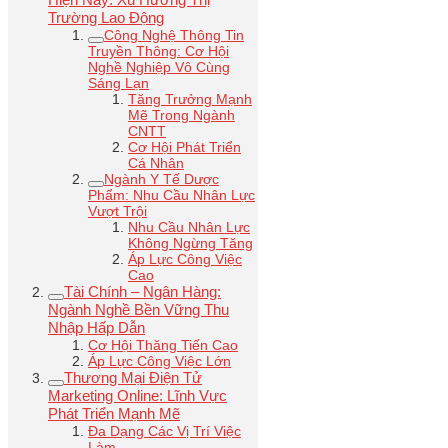
Trường Lao Động
Công Nghệ Thông Tin
Truyền Thông: Cơ Hội
Nghề Nghiệp Vô Cùng
Sáng Lạn
Tăng Trưởng Mạnh
Mẽ Trong Ngành
CNTT
Cơ Hội Phát Triển
Cá Nhân
Ngành Y Tế Dược
Phẩm: Nhu Cầu Nhân Lực
Vượt Trội
Nhu Cầu Nhân Lực
Không Ngừng Tăng
Áp Lực Công Việc
Cao
Tài Chính – Ngân Hàng:
Ngành Nghề Bền Vững Thu
Nhập Hấp Dẫn
Cơ Hội Thăng Tiến Cao
Áp Lực Công Việc Lớn
Thương Mại Điện Tử
Marketing Online: Lĩnh Vực
Phát Triển Mạnh Mẽ
Đa Dạng Các Vị Trí Việc
Làm