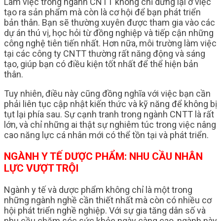
Làm việc trong ngành CNTT không chỉ dừng lại ở việc
tạo ra sản phẩm mà còn là cơ hội để bạn phát triển
bản thân. Bạn sẽ thường xuyên được tham gia vào các
dự án thú vị, học hỏi từ đồng nghiệp và tiếp cận những
công nghệ tiên tiến nhất. Hơn nữa, môi trường làm việc
tại các công ty CNTT thường rất năng động và sáng
tạo, giúp bạn có điều kiện tốt nhất để thể hiện bản
thân.
Tuy nhiên, điều này cũng đồng nghĩa với việc bạn cần
phải liên tục cập nhật kiến thức và kỹ năng để không bị
tụt lại phía sau. Sự cạnh tranh trong ngành CNTT là rất
lớn, và chỉ những ai thật sự nghiêm túc trong việc nâng
cao năng lực cá nhân mới có thể tồn tại và phát triển.
NGÀNH Y TẾ DƯỢC PHẨM: NHU CẦU NHÂN
LỰC VƯỢT TRỘI
Ngành y tế và dược phẩm không chỉ là một trong
những ngành nghề cần thiết nhất mà còn có nhiều cơ
hội phát triển nghề nghiệp. Với sự gia tăng dân số và
nhu cầu chăm sóc sức khỏe ngày càng cao, ngành này