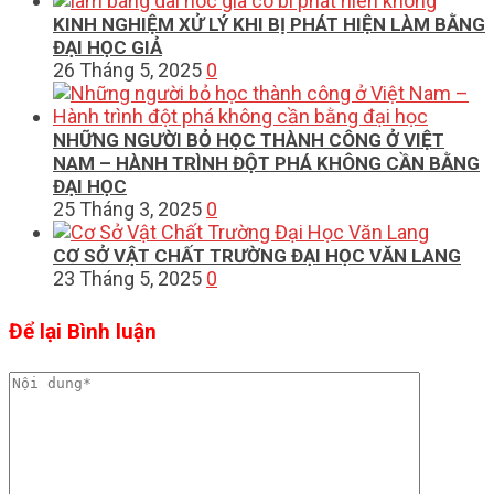
KINH NGHIỆM XỬ LÝ KHI BỊ PHÁT HIỆN LÀM BẰNG
ĐẠI HỌC GIẢ
26 Tháng 5, 2025
0
NHỮNG NGƯỜI BỎ HỌC THÀNH CÔNG Ở VIỆT
NAM – HÀNH TRÌNH ĐỘT PHÁ KHÔNG CẦN BẰNG
ĐẠI HỌC
25 Tháng 3, 2025
0
CƠ SỞ VẬT CHẤT TRƯỜNG ĐẠI HỌC VĂN LANG
23 Tháng 5, 2025
0
Để lại Bình luận