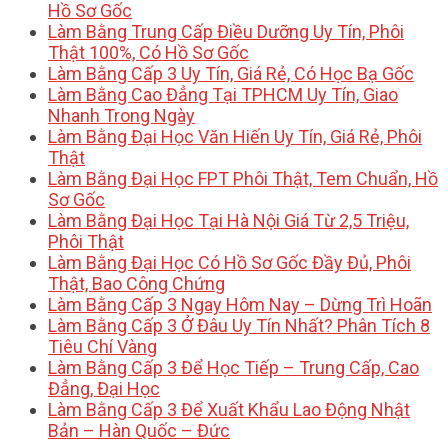
Hồ Sơ Gốc
Làm Bằng Trung Cấp Điều Dưỡng Uy Tín, Phôi
Thật 100%, Có Hồ Sơ Gốc
Làm Bằng Cấp 3 Uy Tín, Giá Rẻ, Có Học Bạ Gốc
Làm Bằng Cao Đẳng Tại TPHCM Uy Tín, Giao
Nhanh Trong Ngày
Làm Bằng Đại Học Văn Hiến Uy Tín, Giá Rẻ, Phôi
Thật
Làm Bằng Đại Học FPT Phôi Thật, Tem Chuẩn, Hồ
Sơ Gốc
Làm Bằng Đại Học Tại Hà Nội Giá Từ 2,5 Triệu,
Phôi Thật
Làm Bằng Đại Học Có Hồ Sơ Gốc Đầy Đủ, Phôi
Thật, Bao Công Chứng
Làm Bằng Cấp 3 Ngay Hôm Nay – Dừng Trì Hoãn
Làm Bằng Cấp 3 Ở Đâu Uy Tín Nhất? Phân Tích 8
Tiêu Chí Vàng
Làm Bằng Cấp 3 Để Học Tiếp – Trung Cấp, Cao
Đẳng, Đại Học
Làm Bằng Cấp 3 Để Xuất Khẩu Lao Động Nhật
Bản – Hàn Quốc – Đức