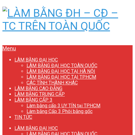
Menu
LÀM BẰNG ĐẠI HỌC
LÀM BẰNG ĐẠI HỌC TOÀN QUỐC
LÀM BẰNG ĐẠI HỌC TẠI HÀ NỘI
LÀM BẰNG ĐẠI HỌC TẠI TP.HCM
CÁC TỈNH THÀNH KHÁC
LÀM BẰNG CAO ĐẲNG
LÀM BẰNG TRUNG CẤP
LÀM BẰNG CẤP 3
Làm bằng cấp 3 UY TÍN tại TP.HCM
Làm bằng Cấp 3 Phôi bằng gốc
TIN TỨC
LÀM BẰNG ĐẠI HỌC
LÀM BẰNG ĐẠI HỌC TOÀN QUỐC