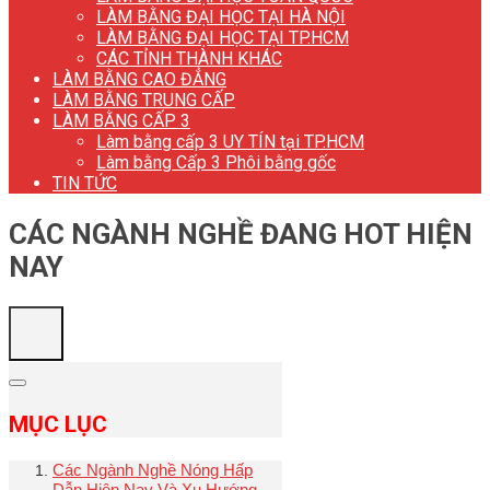
LÀM BẰNG ĐẠI HỌC TẠI HÀ NỘI
LÀM BẰNG ĐẠI HỌC TẠI TP.HCM
CÁC TỈNH THÀNH KHÁC
LÀM BẰNG CAO ĐẲNG
LÀM BẰNG TRUNG CẤP
LÀM BẰNG CẤP 3
Làm bằng cấp 3 UY TÍN tại TP.HCM
Làm bằng Cấp 3 Phôi bằng gốc
TIN TỨC
CÁC NGÀNH NGHỀ ĐANG HOT HIỆN
NAY
MỤC LỤC
Các Ngành Nghề Nóng Hấp
Dẫn Hiện Nay Và Xu Hướng