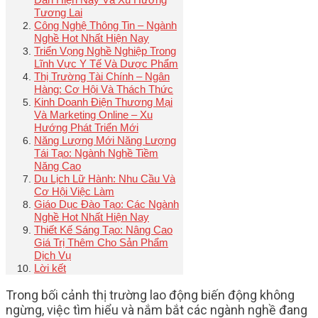
Tương Lai
Công Nghệ Thông Tin – Ngành
Nghề Hot Nhất Hiện Nay
Triển Vọng Nghề Nghiệp Trong
Lĩnh Vực Y Tế Và Dược Phẩm
Thị Trường Tài Chính – Ngân
Hàng: Cơ Hội Và Thách Thức
Kinh Doanh Điện Thương Mại
Và Marketing Online – Xu
Hướng Phát Triển Mới
Năng Lượng Mới Năng Lượng
Tái Tạo: Ngành Nghề Tiềm
Năng Cao
Du Lịch Lữ Hành: Nhu Cầu Và
Cơ Hội Việc Làm
Giáo Dục Đào Tạo: Các Ngành
Nghề Hot Nhất Hiện Nay
Thiết Kế Sáng Tạo: Nâng Cao
Giá Trị Thêm Cho Sản Phẩm
Dịch Vụ
Lời kết
Trong bối cảnh thị trường lao động biến động không
ngừng, việc tìm hiểu và nắm bắt các ngành nghề đang