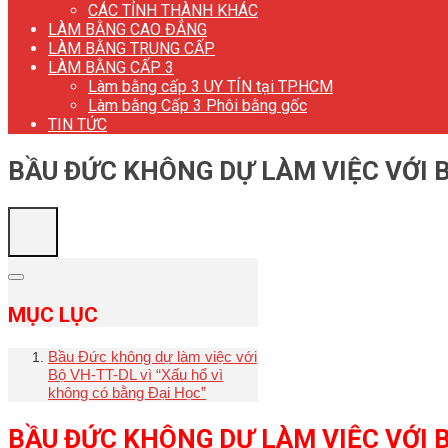
CÁC TỈNH THÀNH KHÁC
LÀM BẰNG CAO ĐẲNG
LÀM BẰNG TRUNG CẤP
LÀM BẰNG CẤP 3
Làm bằng cấp 3 UY TÍN tại TP.HCM
Làm bằng Cấp 3 Phôi bằng gốc
TIN TỨC
BẦU ĐỨC KHÔNG DỰ LÀM VIỆC VỚI B
MỤC LỤC
Bầu Đức không dự làm việc với
Bộ VH-TT-DL vì “Xấu hổ vì
không có bằng Đại Học”
BẦU ĐỨC KHÔNG DỰ LÀM VIỆC VỚI B