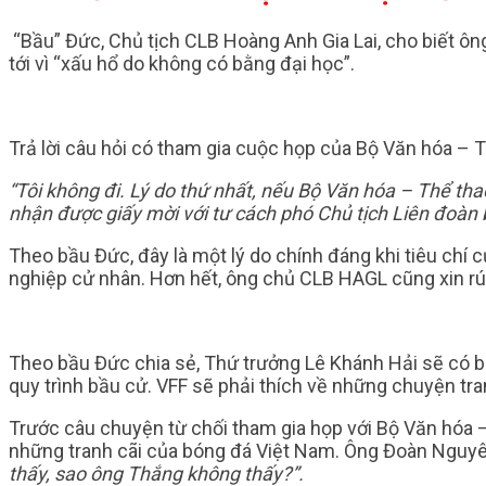
“Bầu” Đức, Chủ tịch CLB Hoàng Anh Gia Lai, cho biết ô
tới vì “xấu hổ do không có bằng đại học”.
Trả lời câu hỏi có tham gia cuộc họp của Bộ Văn hóa – 
“Tôi không đi. Lý do thứ nhất, nếu Bộ Văn hóa – Thể thao
nhận được giấy mời với tư cách phó Chủ tịch Liên đoàn b
Theo bầu Đức, đây là một lý do chính đáng khi tiêu chí 
nghiệp cử nhân. Hơn hết, ông chủ CLB HAGL cũng xin r
Theo bầu Đức chia sẻ, Thứ trưởng Lê Khánh Hải sẽ có bu
quy trình bầu cử. VFF sẽ phải thích về những chuyện tra
Trước câu chuyện từ chối tham gia họp với Bộ Văn hóa –
những tranh cãi của bóng đá Việt Nam. Ông Đoàn Nguyê
thấy, sao ông Thắng không thấy?”.