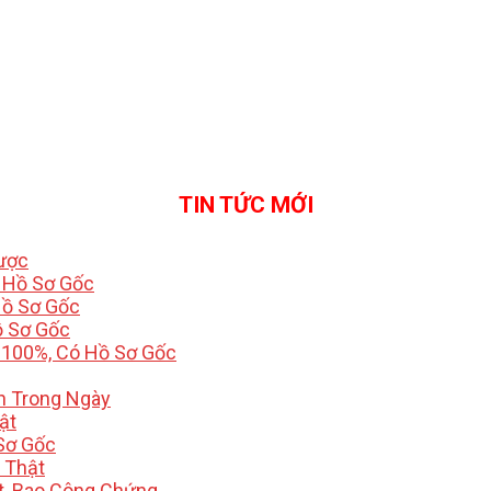
TIN TỨC MỚI
Được
ó Hồ Sơ Gốc
Hồ Sơ Gốc
ồ Sơ Gốc
 100%, Có Hồ Sơ Gốc
h Trong Ngày
ật
Sơ Gốc
i Thật
t, Bao Công Chứng