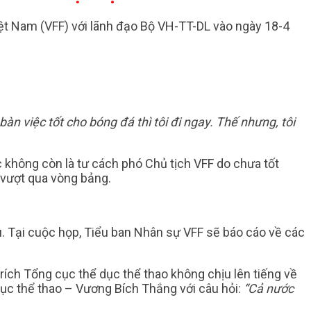
ệt Nam (VFF) với lãnh đạo Bộ VH-TT-DL vào ngày 18-4
àn việc tốt cho bóng đá thì tôi đi ngay. Thế nhưng, tôi
c không còn là tư cách phó Chủ tịch VFF do chưa tốt
 vượt qua vòng bảng.
. Tại cuộc họp, Tiểu ban Nhân sự VFF sẽ báo cáo về các
rích Tổng cục thể dục thể thao không chịu lên tiếng về
c thể thao – Vương Bích Thắng với câu hỏi:
“Cả nước