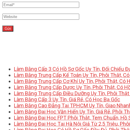
Làm Bằng Cấp 3 Có Hồ Sơ Gốc Uy Tín, Đối Chiếu 
Làm Bằng Trung Cấp Kế Toán Uy Tín, Phôi Thật, C
Làm Bằng Trung Cấp Cơ Khí Uy Tín, Phôi Thật, Có 
Làm Bằng Trung Cấp Dược Uy Tín, Phôi Thật, Có H
Làm Bằng Trung Cấp Điều Dưỡng Uy Tín, Phôi Thật
Làm Bằng Cấp 3 Uy Tín, Giá Rẻ, Có Học Bạ Gốc
Làm Bằng Cao Đẳng Tại TPHCM Uy Tín, Giao Nhan
Làm Bằng Đại Học Văn Hiến Uy Tín, Giá Rẻ, Phôi Th
Làm Bằng Đại Học FPT Phôi Thật, Tem Chuẩn, Hồ 
Làm Bằng Đại Học Tại Hà Nội Giá Từ 2,5 Triệu, Phô
Làm Bằng Đại Học Có Hồ Sơ Gốc Đầy Đủ, Phôi Thậ