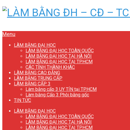
Menu
LÀM BẰNG ĐẠI HỌC
LÀM BẰNG ĐẠI HỌC TOÀN QUỐC
LÀM BẰNG ĐẠI HỌC TẠI HÀ NỘI
LÀM BẰNG ĐẠI HỌC TẠI TP.HCM
CÁC TỈNH THÀNH KHÁC
LÀM BẰNG CAO ĐẲNG
LÀM BẰNG TRUNG CẤP
LÀM BẰNG CẤP 3
Làm bằng cấp 3 UY TÍN tại TP.HCM
Làm bằng Cấp 3 Phôi bằng gốc
TIN TỨC
LÀM BẰNG ĐẠI HỌC
LÀM BẰNG ĐẠI HỌC TOÀN QUỐC
LÀM BẰNG ĐẠI HỌC TẠI HÀ NỘI
LÀM BẰNG ĐẠI HỌC TẠI TP.HCM