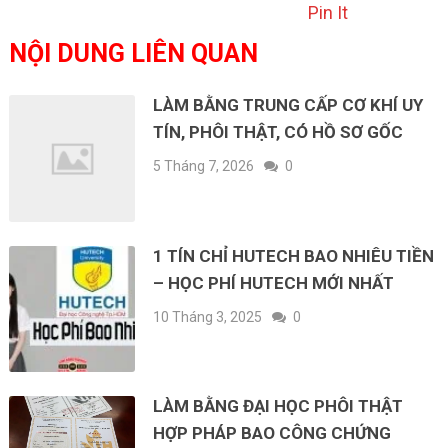
Pin It
NỘI DUNG LIÊN QUAN
LÀM BẰNG TRUNG CẤP CƠ KHÍ UY
TÍN, PHÔI THẬT, CÓ HỒ SƠ GỐC
5 Tháng 7, 2026
0
1 TÍN CHỈ HUTECH BAO NHIÊU TIỀN
– HỌC PHÍ HUTECH MỚI NHẤT
10 Tháng 3, 2025
0
LÀM BẰNG ĐẠI HỌC PHÔI THẬT
HỢP PHÁP BAO CÔNG CHỨNG