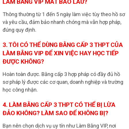
LÀM BẰNG VIP MẤT BAO LÂU?
Thông thường từ 1 đến 5 ngày làm việc tùy theo hồ sơ
và yêu cầu, đảm bảo nhanh chóng mà vẫn hợp pháp,
đúng quy định.
3. TÔI CÓ THỂ DÙNG BẰNG CẤP 3 THPT CỦA
LÀM BẰNG VIP ĐỂ XIN VIỆC HAY HỌC TIẾP
ĐƯỢC KHÔNG?
Hoàn toàn được. Bằng cấp 3 hợp pháp có đầy đủ hồ
sơ pháp lý được các cơ quan, doanh nghiệp và trường
học công nhận.
4. LÀM BẰNG CẤP 3 THPT CÓ THỂ BỊ LỪA
ĐẢO KHÔNG? LÀM SAO ĐỂ KHÔNG BỊ?
Bạn nên chọn dịch vụ uy tín như Làm Bằng VIP, nơi