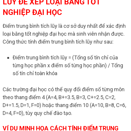
LŨY ĐỂ XẾP LOẠI BẰNG TỐT
NGHIỆP ĐẠI HỌC
Điểm trung bình tích lũy là cơ sở duy nhất để xác định
loại bằng tốt nghiệp đại học mà sinh viên nhận được.
Công thức tính điểm trung bình tích lũy như sau:
Điểm trung bình tích lũy = (Tổng số tín chỉ của
từng học phần x điểm số từng học phần) / Tổng
số tín chỉ toàn khóa
Các trường đại học có thể quy đổi điểm số từng môn
theo thang điểm 4 (A=4, B+=3.5, B=3, C+=2.5, C=2,
D+=1.5, D=1, F=0) hoặc thang điểm 10 (A=10, B=8, C=6,
D=4, F=0), tùy quy chế đào tạo.
VÍ DỤ MINH HỌA CÁCH TÍNH ĐIỂM TRUNG