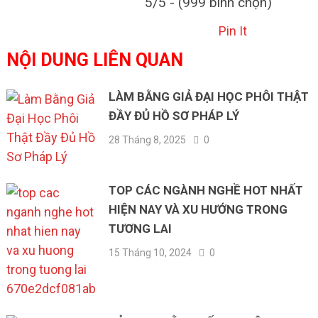
5/5 - (999 bình chọn)
Pin It
NỘI DUNG LIÊN QUAN
LÀM BẰNG GIẢ ĐẠI HỌC PHÔI THẬT
ĐẦY ĐỦ HỒ SƠ PHÁP LÝ
28 Tháng 8, 2025
0
TOP CÁC NGÀNH NGHỀ HOT NHẤT
HIỆN NAY VÀ XU HƯỚNG TRONG
TƯƠNG LAI
15 Tháng 10, 2024
0