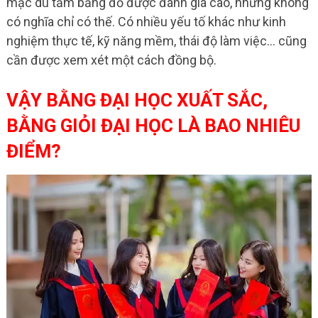
mặc dù tấm bằng đỏ được đánh giá cao, nhưng không
có nghĩa chỉ có thế. Có nhiều yếu tố khác như kinh
nghiệm thực tế, kỹ năng mềm, thái độ làm việc… cũng
cần được xem xét một cách đồng bộ.
VẬY BẰNG ĐẠI HỌC XUẤT SẮC,
BẰNG GIỎI ĐẠI HỌC LÀ BAO NHIÊU
ĐIỂM?