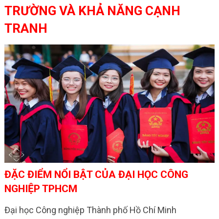
TRƯỜNG VÀ KHẢ NĂNG CẠNH
TRANH
ĐẶC ĐIỂM NỔI BẬT CỦA ĐẠI HỌC CÔNG
NGHIỆP TPHCM
Đại học Công nghiệp Thành phố Hồ Chí Minh