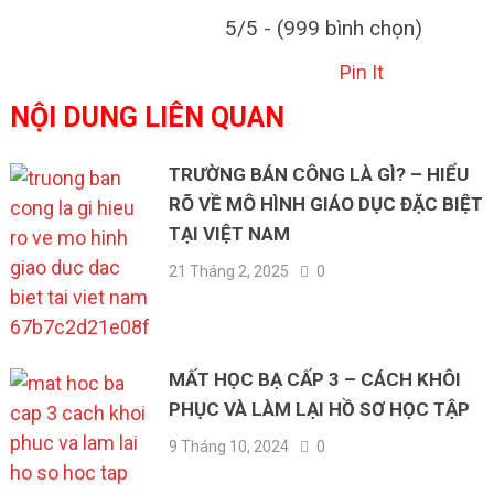
5/5 - (999 bình chọn)
Pin It
NỘI DUNG LIÊN QUAN
TRƯỜNG BÁN CÔNG LÀ GÌ? – HIỂU
RÕ VỀ MÔ HÌNH GIÁO DỤC ĐẶC BIỆT
TẠI VIỆT NAM
21 Tháng 2, 2025
0
MẤT HỌC BẠ CẤP 3 – CÁCH KHÔI
PHỤC VÀ LÀM LẠI HỒ SƠ HỌC TẬP
9 Tháng 10, 2024
0