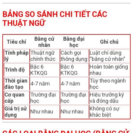
BẢNG SO SÁNH CHI TIẾT CÁC
THUẬT NGỮ
Bằng cử
Bằng đại
Tiêu chí
Ghi chú
nhân
học
Tính pháp
Thuật ngữ
Cách gọi
Luật chỉ dùng
lý
chính thức
thông dụng
“bằng cử nhân”
Bậc 6
Bậc 6
Hoàn toàn giống
Trình độ
KTKQG
KTKQG
nhau
Thời gian
Tùy theo ngành
4-7 năm
4-7 năm
đào tạo
học
Cơ quan
Trường đại
Trường đại
Hiệu trưởng ký
cấp
học
học
và đóng dấu
Giá trị sử
Không có sự
Như nhau
Như nhau
dụng
khác biệt