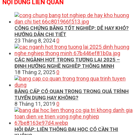
NỘI DUNG LIÊN QUAN
CÔNG CHỨNG BẰNG TỐT NGHIỆP: DỄ HAY KHÓ?
HƯỚNG DẪN CHI TIẾT
23 Tháng 8, 2024
0
CÁC NGÀNH HOT TRONG TƯƠNG LAI 2025 –
ĐỊNH HƯỚNG NGHỀ NGHIỆP THÔNG MINH
18 Tháng 2, 2025
0
BẰNG CẤP CÓ QUAN TRỌNG TRONG QUÁ TRÌNH
TUYỂN DỤNG HAY KHÔNG?
8 Tháng 11, 2019
0
HỎI ĐÁP: LIÊN THÔNG ĐẠI HỌC CÓ CẦN THI