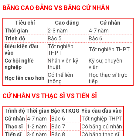
BẰNG CAO ĐẲNG VS BẰNG CỬ NHÂN
Tiêu chí
Cao đẳng
Cử nhân
Thời gian
2-3 năm
4-7 năm
Trình độ
Bậc 5
Bậc 6
Điều kiện đầu
Tốt nghiệp
Tốt nghiệp THPT
vào
THPT
Cơ hội nghề
Nhân viên kỹ
Kỹ sư, chuyên
nghiệp
thuật
viên
Có thể liên
Học thạc sĩ trực
Học lên cao hơn
thông
tiếp
CỬ NHÂN VS THẠC SĨ VS TIẾN SĨ
Trình độ
Thời gian
Bậc KTKQG
Yêu cầu đầu vào
Cử nhân
4-7 năm
Bậc 6
Tốt nghiệp THPT
Thạc sĩ
1-2 năm
Bậc 7
Có bằng cử nhân
Tiến sĩ
3-6 năm
Bậc 8
Có bằng thạc sĩ