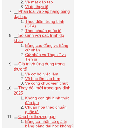
Về mặt đào tạo
Ví dụ thực tế
Phân loại và xếp hạng bằng
đại học
Theo điểm trung bình
(GPA)
Theo chuẩn quốc tế
So sánh với các trình độ
khác
Bằng cao đẳng vs Bằng
cử nhân
Cử nhân vs Thạc sĩ vs
Tiến sĩ
Giá trị và ứng dụng trong
thực tế
Về cơ hội việc làm
Về học lên cao hơn
Về công chức viên chức
Thay đổi mới trong quy định
2025
Không còn ghi hình thức
đào tạo
Chuẩn hóa theo chuẩn
quốc tế
Câu hỏi thường gặp
Bằng cử nhân có giá trị
bằng bằng đại học không?