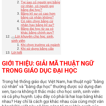
Tại sao có người gọi bằng
cử nhân, có người gọi
bằng đại học?
Bằng kỹ sư có cao hơn
bằng cử nhân không?
Có nên chọn bằng cử
nhân hay bằng kỹ sư?
Bằng đại học từ xa có
khác bằng chính quy?
Lời khuyên cho học sinh,
sinh viên
Khi chọn trường và ngành
Khi sử dụng bằng cấp
Lời kết
GIỚI THIỆU: GIẢI MÃ THUẬT NGỮ
TRONG GIÁO DỤC ĐẠI HỌC
Trong hệ thống giáo dục Việt Nam, hai thuật ngữ “bằng
cử nhân” và “bằng đại học” thường được sử dụng đan
xen, tạo ra không ít thắc mắc cho học sinh, sinh viên
và cả phụ huynh. Liệu đây có phải là hai loại bằng khác
nhau? Hay chỉ là cách gọi khác nhau của cùng một văn