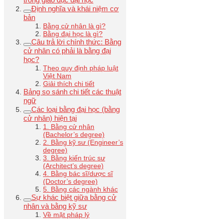
Định nghĩa và khái niệm cơ
bản
Bằng cử nhân là gì?
Bằng đại học là gì?
Câu trả lời chính thức: Bằng
cử nhân có phải là bằng đại
học?
Theo quy định pháp luật
Việt Nam
Giải thích chi tiết
Bảng so sánh chi tiết các thuật
ngữ
Các loại bằng đại học (bằng
cử nhân) hiện tại
1. Bằng cử nhân
(Bachelor’s degree)
2. Bằng kỹ sư (Engineer’s
degree)
3. Bằng kiến trúc sư
(Architect’s degree)
4. Bằng bác sĩ/dược sĩ
(Doctor’s degree)
5. Bằng các ngành khác
Sự khác biệt giữa bằng cử
nhân và bằng kỹ sư
Về mặt pháp lý