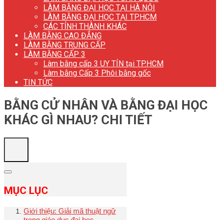
LÀM BẰNG ĐẠI HỌC TẠI HÀ NỘI
LÀM BẰNG ĐẠI HỌC TẠI TP.HCM
CÁC TỈNH THÀNH KHÁC
LÀM BẰNG CAO ĐẲNG
LÀM BẰNG TRUNG CẤP
LÀM BẰNG CẤP 3
Làm bằng cấp 3 UY TÍN tại TP.HCM
Làm bằng Cấp 3 Phôi bằng gốc
TIN TỨC
BẰNG CỬ NHÂN VÀ BẰNG ĐẠI HỌC
KHÁC GÌ NHAU? CHI TIẾT
MỤC LỤC
Giới thiệu: Giải mã thuật ngữ
trong giáo dục đại học