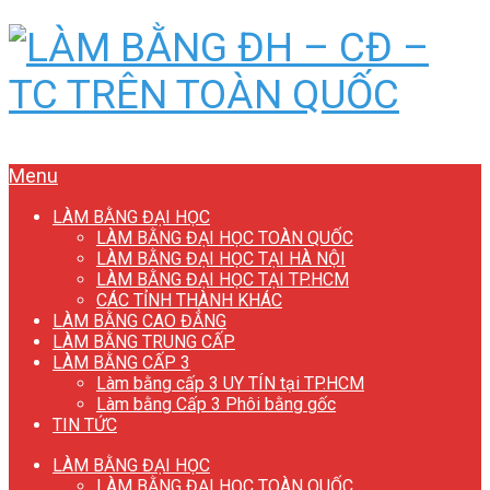
Menu
LÀM BẰNG ĐẠI HỌC
LÀM BẰNG ĐẠI HỌC TOÀN QUỐC
LÀM BẰNG ĐẠI HỌC TẠI HÀ NỘI
LÀM BẰNG ĐẠI HỌC TẠI TP.HCM
CÁC TỈNH THÀNH KHÁC
LÀM BẰNG CAO ĐẲNG
LÀM BẰNG TRUNG CẤP
LÀM BẰNG CẤP 3
Làm bằng cấp 3 UY TÍN tại TP.HCM
Làm bằng Cấp 3 Phôi bằng gốc
TIN TỨC
LÀM BẰNG ĐẠI HỌC
LÀM BẰNG ĐẠI HỌC TOÀN QUỐC