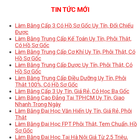
TIN TỨC MỚI
Làm Bằng Cấp 3 Có Hồ Sơ Gốc Uy Tín, Đối Chiếu
Được
Làm Bằng Trung Cấp Kế Toán Uy Tín, Phôi Thật,
Có Hồ Sơ Gốc
Làm Bằng Trung Cấp Cơ Khí Uy Tín, Phôi Thật, Có
Hồ Sơ Gốc
Làm Bằng Trung Cấp Dược Uy Tín, Phôi Thật, Có
Hồ Sơ Gốc
Làm Bằng Trung Cấp Điều Dưỡng Uy Tín, Phôi
Thật 100%, Có Hồ Sơ Gốc
Làm Bằng Cấp 3 Uy Tín, Giá Rẻ, Có Học Bạ Gốc
Làm Bằng Cao Đẳng Tại TPHCM Uy Tín, Giao
Nhanh Trong Ngày
Làm Bằng Đại Học Văn Hiến Uy Tín, Giá Rẻ, Phôi
Thật
Làm Bằng Đại Học FPT Phôi Thật, Tem Chuẩn, Hồ
Sơ Gốc
Làm Bằng Đại Học Tại Hà Nội Giá Từ 2,5 Triệu,