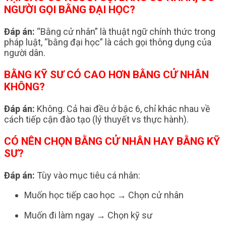
NGƯỜI GỌI BẰNG ĐẠI HỌC?
Đáp án:
“Bằng cử nhân” là thuật ngữ chính thức trong
pháp luật, “bằng đại học” là cách gọi thông dụng của
người dân.
BẰNG KỸ SƯ CÓ CAO HƠN BẰNG CỬ NHÂN
KHÔNG?
Đáp án:
Không. Cả hai đều ở bậc 6, chỉ khác nhau về
cách tiếp cận đào tạo (lý thuyết vs thực hành).
CÓ NÊN CHỌN BẰNG CỬ NHÂN HAY BẰNG KỸ
SƯ?
Đáp án:
Tùy vào mục tiêu cá nhân:
Muốn học tiếp cao học → Chọn cử nhân
Muốn đi làm ngay → Chọn kỹ sư