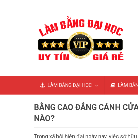
LÀM BẰNG ĐẠI HỌC
LÀM BẰN
BẰNG CAO ĐẲNG CÁNH CỬA
NÀO?
Trong xã hội hiện đại ngày nay, việc sở hữ