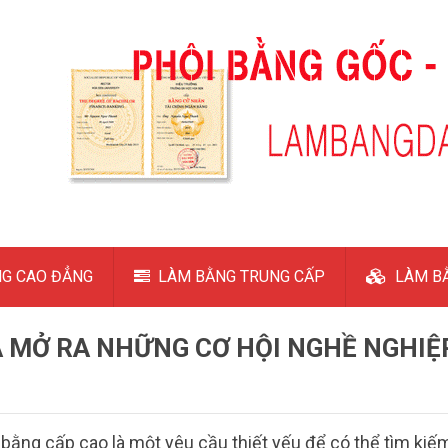
G CAO ĐẲNG
LÀM BẰNG TRUNG CẤP
LÀM BẰ
 MỞ RA NHỮNG CƠ HỘI NGHỀ NGHIỆ
u bằng cấp cao là một yêu cầu thiết yếu để có thể tìm kiế