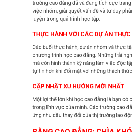
trường cao đẳng đã và đang tích cực trang 
việc nhóm, giải quyết vấn đề và tư duy ph
luyện trong quá trình học tập.
THỰC HÀNH VỚI CÁC DỰ ÁN THỰC
Các buổi thực hành, dự án nhóm và thực tậ
chương trình học cao đẳng. Những trải ngh
mà còn hình thành kỹ năng làm việc độc lập 
tự tin hơn khi đối mặt với những thách thức
CẬP NHẬT XU HƯỚNG MỚI NHẤT
Một lợi thế lớn khi học cao đẳng là bạn có
trong lĩnh vực của mình. Các trường cao đ
ứng nhu cầu thay đổi của thị trường lao độ
BẰNG CAO ĐẲNG: CHÌA KHÓ