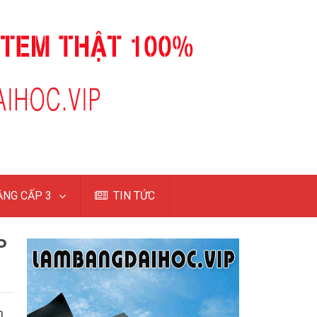
NG CẤP 3
TIN TỨC
P
m