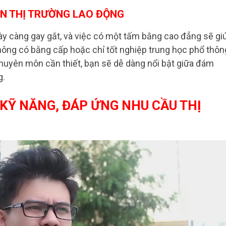
N THỊ TRƯỜNG LAO ĐỘNG
gày càng gay gắt, và việc có một tấm bằng cao đẳng sẽ gi
không có bằng cấp hoặc chỉ tốt nghiệp trung học phổ thôn
huyên môn cần thiết, bạn sẽ dễ dàng nổi bật giữa đám
g.
KỸ NĂNG, ĐÁP ỨNG NHU CẦU THỊ