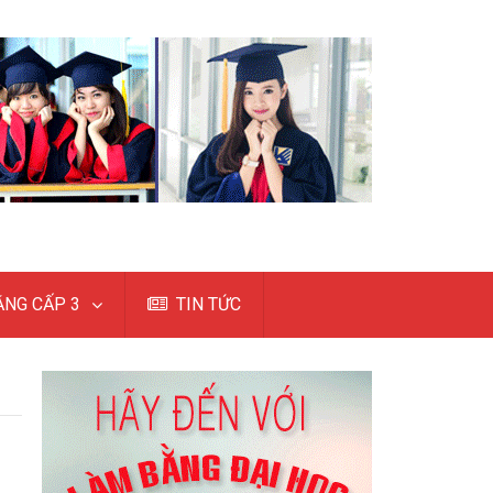
NG CẤP 3
TIN TỨC