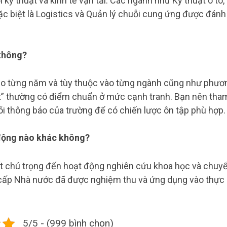
 kỹ thuật và kinh tế vận tải. Các ngành như Kỹ thuật ô tô,
ặc biệt là Logistics và Quản lý chuỗi cung ứng được đánh
không?
eo từng năm và tùy thuộc vào từng ngành cũng như phươ
ot” thường có điểm chuẩn ở mức cạnh tranh. Bạn nên tha
 thông báo của trường để có chiến lược ôn tập phù hợp.
động nào khác không?
ất chú trọng đến hoạt động nghiên cứu khoa học và chuy
à cấp Nhà nước đã được nghiệm thu và ứng dụng vào thực
5/5 - (999 bình chọn)