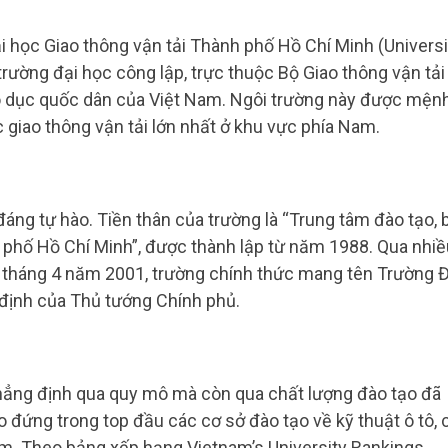
ại học Giao thông vận tải Thành phố Hồ Chí Minh (Universi
trường đại học công lập, trực thuộc Bộ Giao thông vận tải
áo dục quốc dân của Việt Nam. Ngôi trường này được mện
c giao thông vận tải lớn nhất ở khu vực phía Nam.
 đáng tự hào. Tiền thân của trường là “Trung tâm đào tạo, 
h phố Hồ Chí Minh”, được thành lập từ năm 1988. Qua nhiề
26 tháng 4 năm 2001, trường chính thức mang tên Trường Đ
 định của Thủ tướng Chính phủ.
hẳng định qua quy mô mà còn qua chất lượng đào tạo đã
đứng trong top đầu các cơ sở đào tạo về kỹ thuật ô tô, 
Nam. Theo bảng xếp hạng Vietnam’s University Rankings