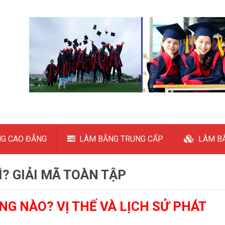
G CAO ĐẲNG
LÀM BẰNG TRUNG CẤP
LÀM BẰ
? GIẢI MÃ TOÀN TẬP
NG NÀO? VỊ THẾ VÀ LỊCH SỬ PHÁT