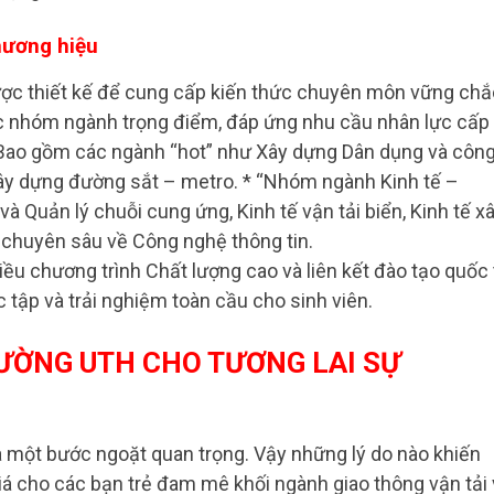
hương hiệu
ợc thiết kế để cung cấp kiến thức chuyên môn vững chắ
các nhóm ngành trọng điểm, đáp ứng nhu cầu nhân lực cấp
: Bao gồm các ngành “hot” như Xây dựng Dân dụng và côn
Xây dựng đường sắt – metro. * “Nhóm ngành Kinh tế –
và Quản lý chuỗi cung ứng, Kinh tế vận tải biển, Kinh tế x
chuyên sâu về Công nghệ thông tin.
ều chương trình Chất lượng cao và liên kết đào tạo quốc 
c tập và trải nghiệm toàn cầu cho sinh viên.
ƯỜNG UTH CHO TƯƠNG LAI SỰ
à một bước ngoặt quan trọng. Vậy những lý do nào khiến
á cho các bạn trẻ đam mê khối ngành giao thông vận tải 