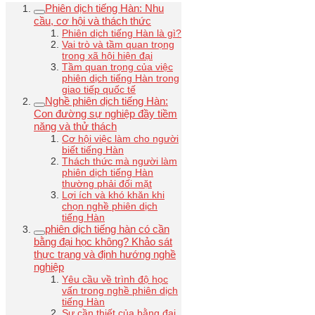
Phiên dịch tiếng Hàn: Nhu
cầu, cơ hội và thách thức
Phiên dịch tiếng Hàn là gì?
Vai trò và tầm quan trọng
trong xã hội hiện đại
Tầm quan trọng của việc
phiên dịch tiếng Hàn trong
giao tiếp quốc tế
Nghề phiên dịch tiếng Hàn:
Con đường sự nghiệp đầy tiềm
năng và thử thách
Cơ hội việc làm cho người
biết tiếng Hàn
Thách thức mà người làm
phiên dịch tiếng Hàn
thường phải đối mặt
Lợi ích và khó khăn khi
chọn nghề phiên dịch
tiếng Hàn
phiên dịch tiếng hàn có cần
bằng đại học không? Khảo sát
thực trạng và định hướng nghề
nghiệp
Yêu cầu về trình độ học
vấn trong nghề phiên dịch
tiếng Hàn
Sự cần thiết của bằng đại