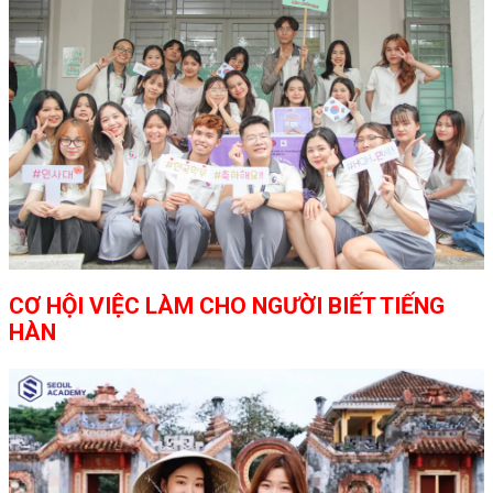
CƠ HỘI VIỆC LÀM CHO NGƯỜI BIẾT TIẾNG
HÀN