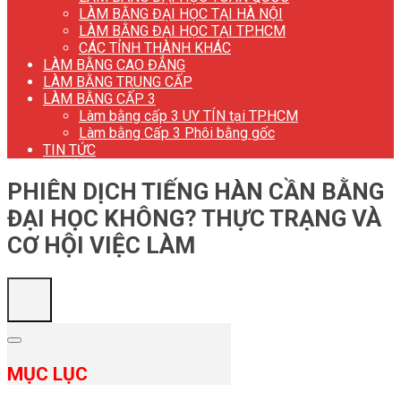
LÀM BẰNG ĐẠI HỌC TẠI HÀ NỘI
LÀM BẰNG ĐẠI HỌC TẠI TP.HCM
CÁC TỈNH THÀNH KHÁC
LÀM BẰNG CAO ĐẲNG
LÀM BẰNG TRUNG CẤP
LÀM BẰNG CẤP 3
Làm bằng cấp 3 UY TÍN tại TP.HCM
Làm bằng Cấp 3 Phôi bằng gốc
TIN TỨC
PHIÊN DỊCH TIẾNG HÀN CẦN BẰNG
ĐẠI HỌC KHÔNG? THỰC TRẠNG VÀ
CƠ HỘI VIỆC LÀM
MỤC LỤC