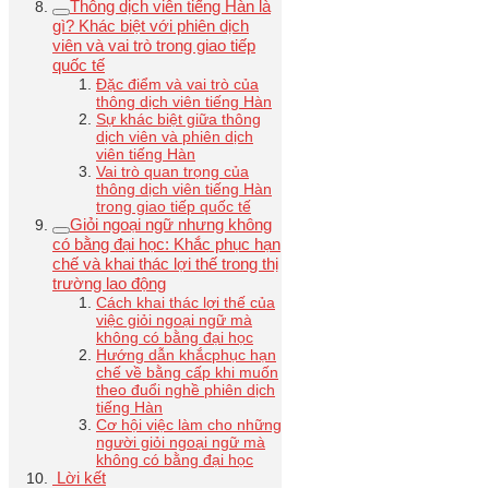
Thông dịch viên tiếng Hàn là
gì? Khác biệt với phiên dịch
viên và vai trò trong giao tiếp
quốc tế
Đặc điểm và vai trò của
thông dịch viên tiếng Hàn
Sự khác biệt giữa thông
dịch viên và phiên dịch
viên tiếng Hàn
Vai trò quan trọng của
thông dịch viên tiếng Hàn
trong giao tiếp quốc tế
Giỏi ngoại ngữ nhưng không
có bằng đại học: Khắc phục hạn
chế và khai thác lợi thế trong thị
trường lao động
Cách khai thác lợi thế của
việc giỏi ngoại ngữ mà
không có bằng đại học
Hướng dẫn khắcphục hạn
chế về bằng cấp khi muốn
theo đuổi nghề phiên dịch
tiếng Hàn
Cơ hội việc làm cho những
người giỏi ngoại ngữ mà
không có bằng đại học
Lời kết