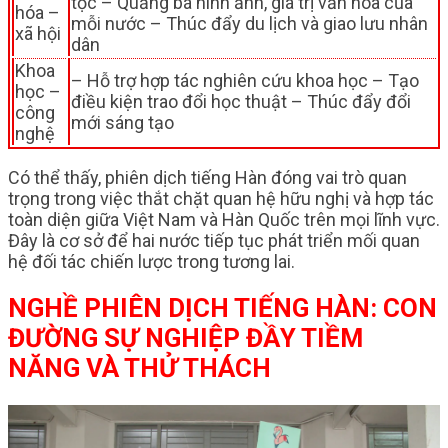
tộc – Quảng bá hình ảnh, giá trị văn hóa của
hóa –
mỗi nước – Thúc đẩy du lịch và giao lưu nhân
xã hội
dân
Khoa
– Hỗ trợ hợp tác nghiên cứu khoa học – Tạo
học –
điều kiện trao đổi học thuật – Thúc đẩy đổi
công
mới sáng tạo
nghệ
Có thể thấy, phiên dịch tiếng Hàn đóng vai trò quan
trọng trong việc thắt chặt quan hệ hữu nghị và hợp tác
toàn diện giữa Việt Nam và Hàn Quốc trên mọi lĩnh vực.
Đây là cơ sở để hai nước tiếp tục phát triển mối quan
hệ đối tác chiến lược trong tương lai.
NGHỀ PHIÊN DỊCH TIẾNG HÀN: CON
ĐƯỜNG SỰ NGHIỆP ĐẦY TIỀM
NĂNG VÀ THỬ THÁCH