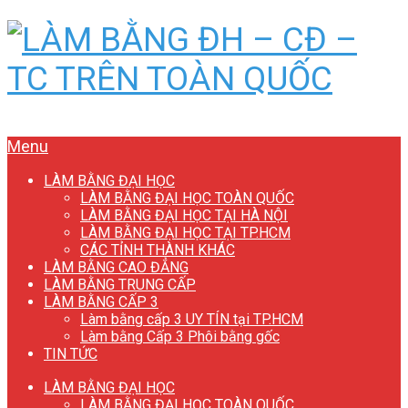
Menu
LÀM BẰNG ĐẠI HỌC
LÀM BẰNG ĐẠI HỌC TOÀN QUỐC
LÀM BẰNG ĐẠI HỌC TẠI HÀ NỘI
LÀM BẰNG ĐẠI HỌC TẠI TP.HCM
CÁC TỈNH THÀNH KHÁC
LÀM BẰNG CAO ĐẲNG
LÀM BẰNG TRUNG CẤP
LÀM BẰNG CẤP 3
Làm bằng cấp 3 UY TÍN tại TP.HCM
Làm bằng Cấp 3 Phôi bằng gốc
TIN TỨC
LÀM BẰNG ĐẠI HỌC
LÀM BẰNG ĐẠI HỌC TOÀN QUỐC