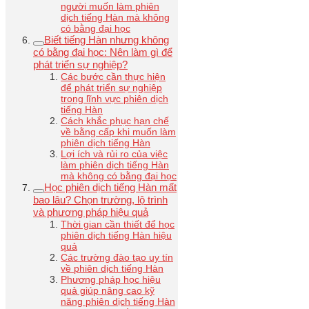
người muốn làm phiên
dịch tiếng Hàn mà không
có bằng đại học
Biết tiếng Hàn nhưng không
có bằng đại học: Nên làm gì để
phát triển sự nghiệp?
Các bước cần thực hiện
để phát triển sự nghiệp
trong lĩnh vực phiên dịch
tiếng Hàn
Cách khắc phục hạn chế
về bằng cấp khi muốn làm
phiên dịch tiếng Hàn
Lợi ích và rủi ro của việc
làm phiên dịch tiếng Hàn
mà không có bằng đại học
Học phiên dịch tiếng Hàn mất
bao lâu? Chọn trường, lộ trình
và phương pháp hiệu quả
Thời gian cần thiết để học
phiên dịch tiếng Hàn hiệu
quả
Các trường đào tạo uy tín
về phiên dịch tiếng Hàn
Phương pháp học hiệu
quả giúp nâng cao kỹ
năng phiên dịch tiếng Hàn