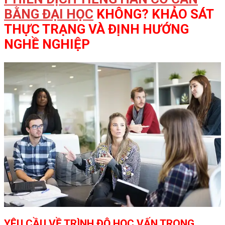
BẰNG ĐẠI HỌC
KHÔNG? KHẢO SÁT
THỰC TRẠNG VÀ ĐỊNH HƯỚNG
NGHỀ NGHIỆP
YÊU CẦU VỀ TRÌNH ĐỘ HỌC VẤN TRONG