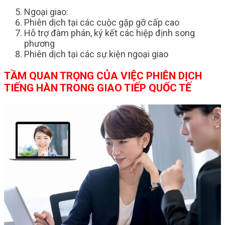
Ngoại giao:
Phiên dịch tại các cuộc gặp gỡ cấp cao
Hỗ trợ đàm phán, ký kết các hiệp định song
phương
Phiên dịch tại các sự kiện ngoại giao
TẦM QUAN TRỌNG CỦA VIỆC PHIÊN DỊCH
TIẾNG HÀN TRONG GIAO TIẾP QUỐC TẾ