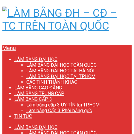
Menu
LÀM BẰNG ĐẠI HỌC
LÀM BẰNG ĐẠI HỌC TOÀN QUỐC
LÀM BẰNG ĐẠI HỌC TẠI HÀ NỘI
LÀM BẰNG ĐẠI HỌC TẠI TP.HCM
CÁC TỈNH THÀNH KHÁC
LÀM BẰNG CAO ĐẲNG
LÀM BẰNG TRUNG CẤP
LÀM BẰNG CẤP 3
Làm bằng cấp 3 UY TÍN tại TP.HCM
Làm bằng Cấp 3 Phôi bằng gốc
TIN TỨC
LÀM BẰNG ĐẠI HỌC
LÀM BẰNG ĐẠI HỌC TOÀN QUỐC