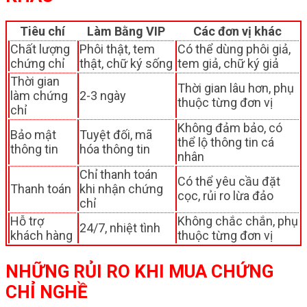
Tiêu chí
Làm Bằng VIP
Các đơn vị khác
Chất lượng
Phôi thật, tem
Có thể dùng phôi giả,
chứng chỉ
thật, chữ ký sống
tem giả, chữ ký giả
Thời gian
Thời gian lâu hơn, phụ
làm chứng
2-3 ngày
thuộc từng đơn vị
chỉ
Không đảm bảo, có
Bảo mật
Tuyệt đối, mã
thể lộ thông tin cá
thông tin
hóa thông tin
nhân
Chỉ thanh toán
Có thể yêu cầu đặt
Thanh toán
khi nhận chứng
cọc, rủi ro lừa đảo
chỉ
Hỗ trợ
Không chắc chắn, phụ
24/7, nhiệt tình
khách hàng
thuộc từng đơn vị
NHỮNG RỦI RO KHI MUA CHỨNG
CHỈ NGHỀ