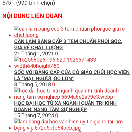
5/5 - (999 bình chọn)
NỘI DUNG LIÊN QUAN
CẦN LÀM BẰNG CẤP 3 TEM CHUẨN PHÔI GỐC,
GIÁ RẺ CHẤT LƯỢNG
21 Tháng 1, 2021
0
SỐC VỚI BẰNG CẤP CỦA CÔ GIÁO CHỬI HỌC VIÊN
LÀ “MẶT NGƯỜI, ÓC LỢN”
8 Tháng 5, 2018
0
HỌC ĐẠI HỌC TỪ XA NGÀNH QUẢN TRỊ KINH
DOANH: NÂNG TẦM SỰ NGHIỆP
15 Tháng 7, 2024
0