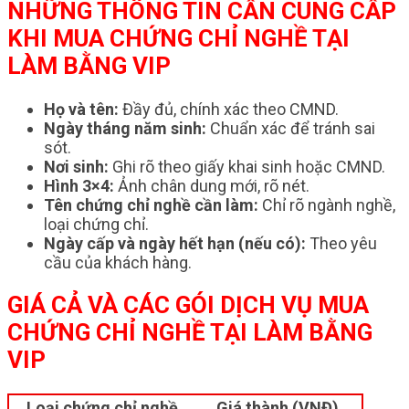
NHỮNG THÔNG TIN CẦN CUNG CẤP
KHI MUA CHỨNG CHỈ NGHỀ TẠI
LÀM BẰNG VIP
Họ và tên:
Đầy đủ, chính xác theo CMND.
Ngày tháng năm sinh:
Chuẩn xác để tránh sai
sót.
Nơi sinh:
Ghi rõ theo giấy khai sinh hoặc CMND.
Hình 3×4:
Ảnh chân dung mới, rõ nét.
Tên chứng chỉ nghề cần làm:
Chỉ rõ ngành nghề,
loại chứng chỉ.
Ngày cấp và ngày hết hạn (nếu có):
Theo yêu
cầu của khách hàng.
GIÁ CẢ VÀ CÁC GÓI DỊCH VỤ MUA
CHỨNG CHỈ NGHỀ TẠI LÀM BẰNG
VIP
Loại chứng chỉ nghề
Giá thành (VNĐ)