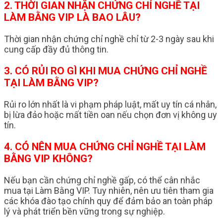
2. THỜI GIAN NHẬN CHỨNG CHỈ NGHỀ TẠI
LÀM BẰNG VIP LÀ BAO LÂU?
Thời gian nhận chứng chỉ nghề chỉ từ 2-3 ngày sau khi
cung cấp đầy đủ thông tin.
3. CÓ RỦI RO GÌ KHI MUA CHỨNG CHỈ NGHỀ
TẠI LÀM BẰNG VIP?
Rủi ro lớn nhất là vi phạm pháp luật, mất uy tín cá nhân,
bị lừa đảo hoặc mất tiền oan nếu chọn đơn vị không uy
tín.
4. CÓ NÊN MUA CHỨNG CHỈ NGHỀ TẠI LÀM
BẰNG VIP KHÔNG?
Nếu bạn cần chứng chỉ nghề gấp, có thể cân nhắc
mua tại Làm Bằng VIP. Tuy nhiên, nên ưu tiên tham gia
các khóa đào tạo chính quy để đảm bảo an toàn pháp
lý và phát triển bền vững trong sự nghiệp.