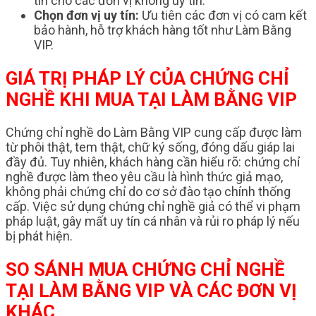
tin cho các đơn vị không uy tín.
Chọn đơn vị uy tín:
Ưu tiên các đơn vị có cam kết
bảo hành, hỗ trợ khách hàng tốt như Làm Bằng
VIP.
GIÁ TRỊ PHÁP LÝ CỦA CHỨNG CHỈ
NGHỀ KHI MUA TẠI LÀM BẰNG VIP
Chứng chỉ nghề do Làm Bằng VIP cung cấp được làm
từ phôi thật, tem thật, chữ ký sống, đóng dấu giáp lai
đầy đủ. Tuy nhiên, khách hàng cần hiểu rõ: chứng chỉ
nghề được làm theo yêu cầu là hình thức giả mạo,
không phải chứng chỉ do cơ sở đào tạo chính thống
cấp. Việc sử dụng chứng chỉ nghề giả có thể vi phạm
pháp luật, gây mất uy tín cá nhân và rủi ro pháp lý nếu
bị phát hiện.
SO SÁNH MUA CHỨNG CHỈ NGHỀ
TẠI LÀM BẰNG VIP VÀ CÁC ĐƠN VỊ
KHÁC