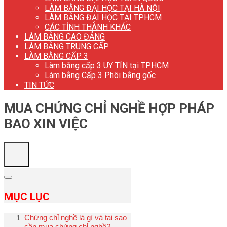
LÀM BẰNG ĐẠI HỌC TẠI HÀ NỘI
LÀM BẰNG ĐẠI HỌC TẠI TP.HCM
CÁC TỈNH THÀNH KHÁC
LÀM BẰNG CAO ĐẲNG
LÀM BẰNG TRUNG CẤP
LÀM BẰNG CẤP 3
Làm bằng cấp 3 UY TÍN tại TP.HCM
Làm bằng Cấp 3 Phôi bằng gốc
TIN TỨC
MUA CHỨNG CHỈ NGHỀ HỢP PHÁP
BAO XIN VIỆC
MỤC LỤC
Chứng chỉ nghề là gì và tại sao
cần mua chứng chỉ nghề?