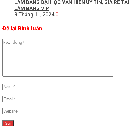
LÀM BẰNG ĐẠI HỌC VĂN HIẾN UY TÍN, GIÁ RẺ TẠI
LÀM BẰNG VIP
8 Tháng 11, 2024
0
Để lại Bình luận