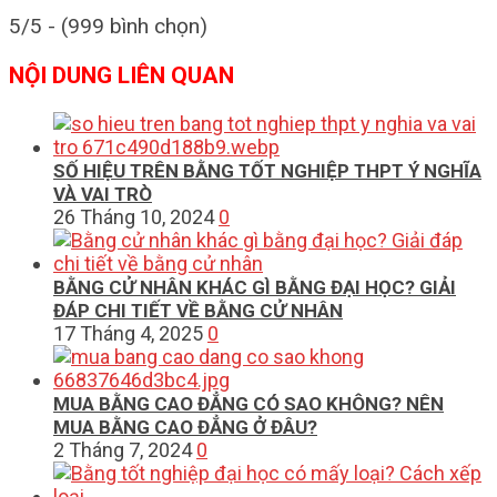
5/5 - (999 bình chọn)
NỘI DUNG LIÊN QUAN
SỐ HIỆU TRÊN BẰNG TỐT NGHIỆP THPT Ý NGHĨA
VÀ VAI TRÒ
26 Tháng 10, 2024
0
BẰNG CỬ NHÂN KHÁC GÌ BẰNG ĐẠI HỌC? GIẢI
ĐÁP CHI TIẾT VỀ BẰNG CỬ NHÂN
17 Tháng 4, 2025
0
MUA BẰNG CAO ĐẲNG CÓ SAO KHÔNG? NÊN
MUA BẰNG CAO ĐẲNG Ở ĐÂU?
2 Tháng 7, 2024
0