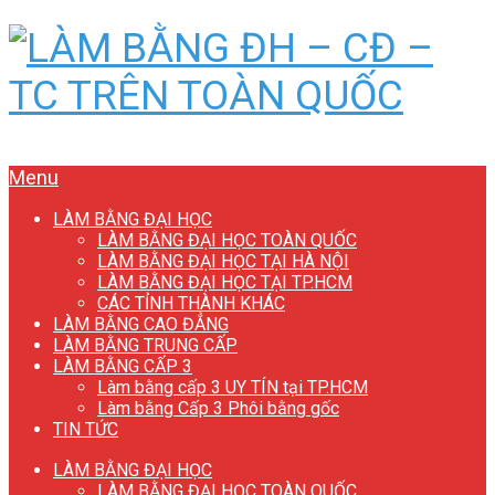
Menu
LÀM BẰNG ĐẠI HỌC
LÀM BẰNG ĐẠI HỌC TOÀN QUỐC
LÀM BẰNG ĐẠI HỌC TẠI HÀ NỘI
LÀM BẰNG ĐẠI HỌC TẠI TP.HCM
CÁC TỈNH THÀNH KHÁC
LÀM BẰNG CAO ĐẲNG
LÀM BẰNG TRUNG CẤP
LÀM BẰNG CẤP 3
Làm bằng cấp 3 UY TÍN tại TP.HCM
Làm bằng Cấp 3 Phôi bằng gốc
TIN TỨC
LÀM BẰNG ĐẠI HỌC
LÀM BẰNG ĐẠI HỌC TOÀN QUỐC