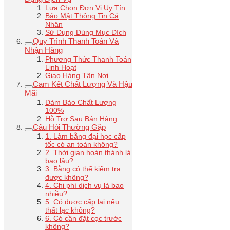
Lựa Chọn Đơn Vị Uy Tín
Bảo Mật Thông Tin Cá
Nhân
Sử Dụng Đúng Mục Đích
Quy Trình Thanh Toán Và
Nhận Hàng
Phương Thức Thanh Toán
Linh Hoạt
Giao Hàng Tận Nơi
Cam Kết Chất Lượng Và Hậu
Mãi
Đảm Bảo Chất Lượng
100%
Hỗ Trợ Sau Bán Hàng
Câu Hỏi Thường Gặp
1. Làm bằng đại học cấp
tốc có an toàn không?
2. Thời gian hoàn thành là
bao lâu?
3. Bằng có thể kiểm tra
được không?
4. Chi phí dịch vụ là bao
nhiều?
5. Có được cấp lại nếu
thất lạc không?
6. Có cần đặt cọc trước
không?