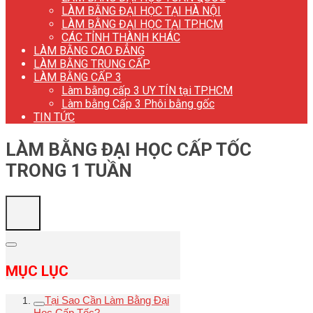
LÀM BẰNG ĐẠI HỌC TẠI HÀ NỘI
LÀM BẰNG ĐẠI HỌC TẠI TP.HCM
CÁC TỈNH THÀNH KHÁC
LÀM BẰNG CAO ĐẲNG
LÀM BẰNG TRUNG CẤP
LÀM BẰNG CẤP 3
Làm bằng cấp 3 UY TÍN tại TP.HCM
Làm bằng Cấp 3 Phôi bằng gốc
TIN TỨC
LÀM BẰNG ĐẠI HỌC CẤP TỐC
TRONG 1 TUẦN
MỤC LỤC
Tại Sao Cần Làm Bằng Đại
Học Cấp Tốc?