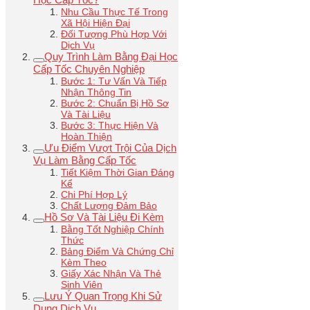
Nhu Cầu Thực Tế Trong
Xã Hội Hiện Đại
Đối Tượng Phù Hợp Với
Dịch Vụ
Quy Trình Làm Bằng Đại Học
Cấp Tốc Chuyên Nghiệp
Bước 1: Tư Vấn Và Tiếp
Nhận Thông Tin
Bước 2: Chuẩn Bị Hồ Sơ
Và Tài Liệu
Bước 3: Thực Hiện Và
Hoàn Thiện
Ưu Điểm Vượt Trội Của Dịch
Vụ Làm Bằng Cấp Tốc
Tiết Kiệm Thời Gian Đáng
Kể
Chi Phí Hợp Lý
Chất Lượng Đảm Bảo
Hồ Sơ Và Tài Liệu Đi Kèm
Bằng Tốt Nghiệp Chính
Thức
Bảng Điểm Và Chứng Chỉ
Kèm Theo
Giấy Xác Nhận Và Thẻ
Sinh Viên
Lưu Ý Quan Trọng Khi Sử
Dụng Dịch Vụ