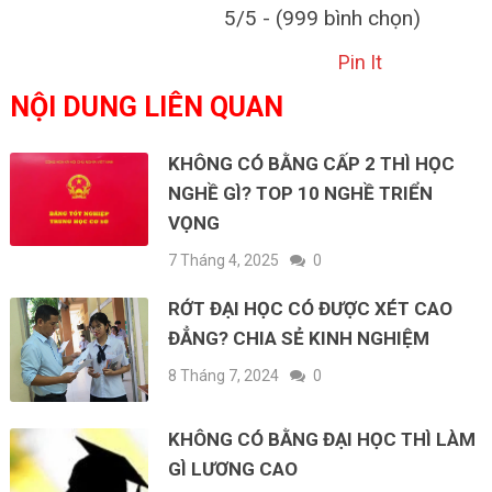
5/5 - (999 bình chọn)
Pin It
NỘI DUNG LIÊN QUAN
KHÔNG CÓ BẰNG CẤP 2 THÌ HỌC
NGHỀ GÌ? TOP 10 NGHỀ TRIỂN
VỌNG
7 Tháng 4, 2025
0
RỚT ĐẠI HỌC CÓ ĐƯỢC XÉT CAO
ĐẲNG? CHIA SẺ KINH NGHIỆM
8 Tháng 7, 2024
0
KHÔNG CÓ BẰNG ĐẠI HỌC THÌ LÀM
GÌ LƯƠNG CAO