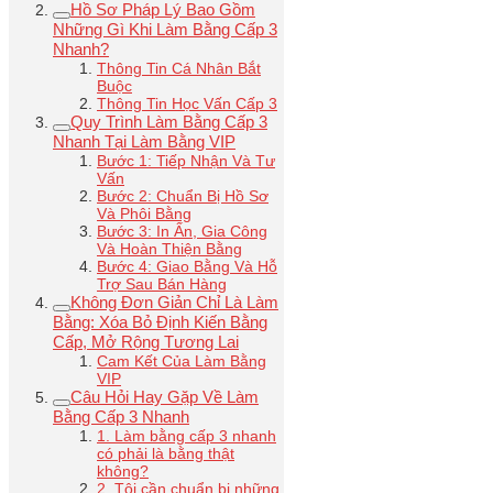
Hồ Sơ Pháp Lý Bao Gồm
Những Gì Khi Làm Bằng Cấp 3
Nhanh?
Thông Tin Cá Nhân Bắt
Buộc
Thông Tin Học Vấn Cấp 3
Quy Trình Làm Bằng Cấp 3
Nhanh Tại Làm Bằng VIP
Bước 1: Tiếp Nhận Và Tư
Vấn
Bước 2: Chuẩn Bị Hồ Sơ
Và Phôi Bằng
Bước 3: In Ấn, Gia Công
Và Hoàn Thiện Bằng
Bước 4: Giao Bằng Và Hỗ
Trợ Sau Bán Hàng
Không Đơn Giản Chỉ Là Làm
Bằng: Xóa Bỏ Định Kiến Bằng
Cấp, Mở Rộng Tương Lai
Cam Kết Của Làm Bằng
VIP
Câu Hỏi Hay Gặp Về Làm
Bằng Cấp 3 Nhanh
1. Làm bằng cấp 3 nhanh
có phải là bằng thật
không?
2. Tôi cần chuẩn bị những