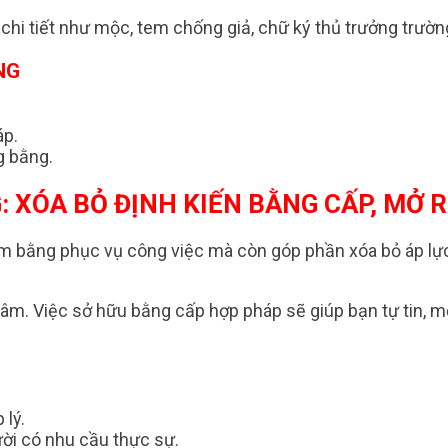
chi tiết như mộc, tem chống giả, chữ ký thủ trưởng trườ
NG
áp.
g bằng.
: XÓA BỎ ĐỊNH KIẾN BẰNG CẤP, MỞ 
m bằng phục vụ công việc mà còn góp phần xóa bỏ áp lực
 tâm. Việc sở hữu bằng cấp hợp pháp sẽ giúp bạn tự tin, 
 lý.
ời có nhu cầu thực sự.