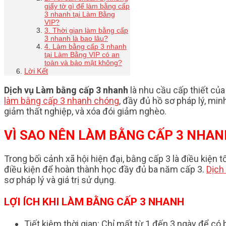
giấy tờ gì để làm bằng cấp
3 nhanh tại Làm Bằng
VIP?
3. Thời gian làm bằng cấp
3 nhanh là bao lâu?
4. Làm bằng cấp 3 nhanh
tại Làm Bằng VIP có an
toàn và bảo mật không?
Lời Kết
Dịch vụ Làm bằng cấp 3 nhanh
là nhu cầu cấp thiết củ
làm bằng cấp 3 nhanh chóng
, đầy đủ hồ sơ pháp lý, mi
giảm thất nghiệp, và xóa đói giảm nghèo.
VÌ SAO NÊN LÀM BẰNG CẤP 3 NHAN
Trong bối cảnh xã hội hiện đại, bằng cấp 3 là điều kiện t
điều kiện để hoàn thành học đầy đủ ba năm cấp 3.
Dịch
sơ pháp lý và giá trị sử dụng.
LỢI ÍCH KHI LÀM BẰNG CẤP 3 NHANH
Tiết kiệm thời gian: Chỉ mất từ 1 đến 3 ngày để có 