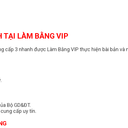
 TẠI LÀM BẰNG VIP
bằng cấp 3 nhanh được Làm Bằng VIP thực hiện bài bản và
.
.
 của Bộ GD&ĐT.
 cung cấp uy tín.
ẰNG