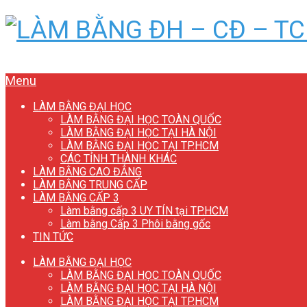
Menu
LÀM BẰNG ĐẠI HỌC
LÀM BẰNG ĐẠI HỌC TOÀN QUỐC
LÀM BẰNG ĐẠI HỌC TẠI HÀ NỘI
LÀM BẰNG ĐẠI HỌC TẠI TP.HCM
CÁC TỈNH THÀNH KHÁC
LÀM BẰNG CAO ĐẲNG
LÀM BẰNG TRUNG CẤP
LÀM BẰNG CẤP 3
Làm bằng cấp 3 UY TÍN tại TP.HCM
Làm bằng Cấp 3 Phôi bằng gốc
TIN TỨC
LÀM BẰNG ĐẠI HỌC
LÀM BẰNG ĐẠI HỌC TOÀN QUỐC
LÀM BẰNG ĐẠI HỌC TẠI HÀ NỘI
LÀM BẰNG ĐẠI HỌC TẠI TP.HCM