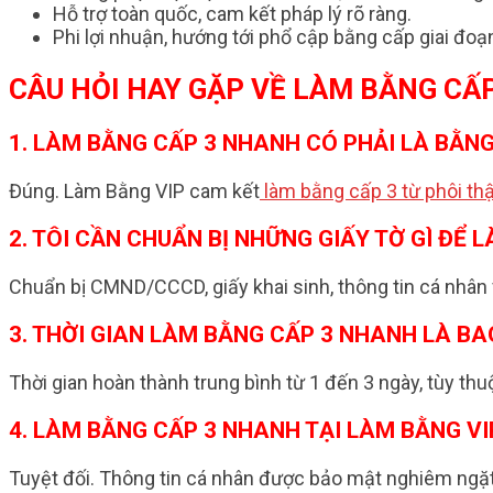
Hỗ trợ toàn quốc, cam kết pháp lý rõ ràng.
Phi lợi nhuận, hướng tới phổ cập bằng cấp giai đo
CÂU HỎI HAY GẶP VỀ LÀM BẰNG CẤ
1. LÀM BẰNG CẤP 3 NHANH CÓ PHẢI LÀ BẰN
Đúng. Làm Bằng VIP cam kết
làm bằng cấp 3 từ phôi thậ
2. TÔI CẦN CHUẨN BỊ NHỮNG GIẤY TỜ GÌ ĐỂ
Chuẩn bị CMND/CCCD, giấy khai sinh, thông tin cá nhân v
3. THỜI GIAN LÀM BẰNG CẤP 3 NHANH LÀ BA
Thời gian hoàn thành trung bình từ 1 đến 3 ngày, tùy th
4. LÀM BẰNG CẤP 3 NHANH TẠI LÀM BẰNG V
Tuyệt đối. Thông tin cá nhân được bảo mật nghiêm ngặt.