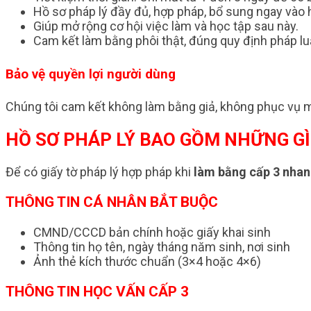
Hồ sơ pháp lý đầy đủ, hợp pháp, bổ sung ngay vào h
Giúp mở rộng cơ hội việc làm và học tập sau này.
Cam kết làm bằng phôi thật, đúng quy định pháp lu
Bảo vệ quyền lợi người dùng
Chúng tôi cam kết không làm bằng giả, không phục vụ m
HỒ SƠ PHÁP LÝ BAO GỒM NHỮNG GÌ
Để có giấy tờ pháp lý hợp pháp khi
làm bằng cấp 3 nha
THÔNG TIN CÁ NHÂN BẮT BUỘC
CMND/CCCD bản chính hoặc giấy khai sinh
Thông tin họ tên, ngày tháng năm sinh, nơi sinh
Ảnh thẻ kích thước chuẩn (3×4 hoặc 4×6)
THÔNG TIN HỌC VẤN CẤP 3