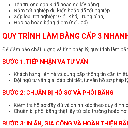
Tên trường cấp 3 đã hoặc sẽ lấy bằng
Năm tốt nghiệp dự kiến hoặc đã tốt nghiệp
Xếp loại tốt nghiệp: Giỏi, Khá, Trung bình,
Học bạ hoặc bảng điểm (nếu có)
QUY TRÌNH LÀM BẰNG CẤP 3 NHANH
Để đảm bảo chất lượng và tính pháp lý, quy trình làm 
BƯỚC 1: TIẾP NHẬN VÀ TƯ VẤN
Khách hàng liên hệ và cung cấp thông tin cần thiết
Đội ngũ tư vấn giải đáp chi tiết, tư vấn hồ sơ pháp lý
BƯỚC 2: CHUẨN BỊ HỒ SƠ VÀ PHÔI BẰNG
Kiểm tra hồ sơ đầy đủ và chính xác theo quy định
Chuẩn bị phôi bằng thật lấy từ các trường hoặc nơi
BƯỚC 3: IN ẤN, GIA CÔNG VÀ HOÀN THIỆN B