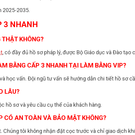
ạn 2025-2035.
P 3 NHANH
G THẬT KHÔNG?
t
, có đầy đủ hồ sơ pháp lý, được Bộ Giáo dục và Đào tạo 
 LÀM BẰNG CẤP 3 NHANH TẠI LÀM BẰNG VIP?
à học vấn. Đội ngũ tư vấn sẽ hướng dẫn chi tiết hồ sơ cần
O LÂU?
uộc hồ sơ và yêu cầu cụ thể của khách hàng.
IP CÓ AN TOÀN VÀ BẢO MẬT KHÔNG?
 Chúng tôi không nhận đặt cọc trước và chỉ giao dịch khi