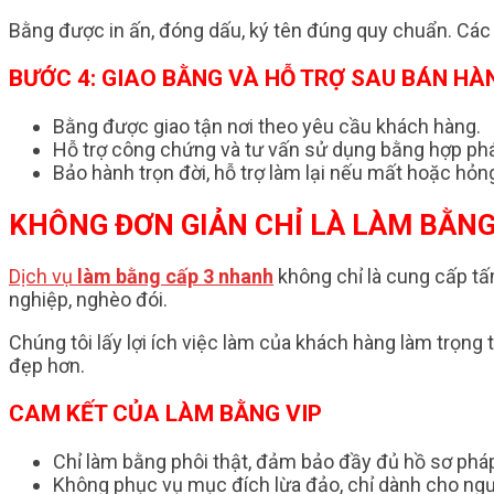
Bằng được in ấn, đóng dấu, ký tên đúng quy chuẩn. Các 
BƯỚC 4: GIAO BẰNG VÀ HỖ TRỢ SAU BÁN HÀ
Bằng được giao tận nơi theo yêu cầu khách hàng.
Hỗ trợ công chứng và tư vấn sử dụng bằng hợp ph
Bảo hành trọn đời, hỗ trợ làm lại nếu mất hoặc hỏn
KHÔNG ĐƠN GIẢN CHỈ LÀ LÀM BẰNG
Dịch vụ
làm bằng cấp 3 nhanh
không chỉ là cung cấp tấ
nghiệp, nghèo đói.
Chúng tôi lấy lợi ích việc làm của khách hàng làm trọng
đẹp hơn.
CAM KẾT CỦA LÀM BẰNG VIP
Chỉ làm bằng phôi thật, đảm bảo đầy đủ hồ sơ pháp
Không phục vụ mục đích lừa đảo, chỉ dành cho ngư