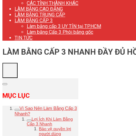
CÁC TỈNH THÀNH KHÁC
LÀM BẰNG CAO ĐẲNG
LÀM BẰNG TRUNG CẤP
LÀM BẰNG CẤP 3
Làm bằng cấp 3 UY TÍN tại TP.HCM
Làm bằng Cấp 3 Phôi bằng gốc
TIN TỨC
LÀM BẰNG CẤP 3 NHANH ĐẦY ĐỦ HỒ
MỤC LỤC
Vì Sao Nên Làm Bằng Cấp 3
Nhanh?
Lợi Ích Khi Làm Bằng
Cấp 3 Nhanh
Bảo vệ quyền lợi
người dùng