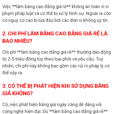
Việc **làm bằng cao đẳng giá rẻ** không an toàn vì vi
phạm pháp luật và có thể bị xử lý hình sự. Ngoài ra còn
có nguy cơ cao bị lừa đảo bởi các đơn vị không uy tín.
2. CHI PHÍ LÀM BẰNG CAO ĐẲNG GIÁ RẺ LÀ
BAO NHIỀU?
Chi phí **làm bằng cao đẳng giá rẻ** thường dao động
từ 2-5 triệu đồng tùy theo loại phôi và yêu cầu. Tuy
nhiên, chi phí này không bao gồm các rủi ro pháp lý có
thể xảy ra.
3. CÓ THỂ BỊ PHÁT HIỆN KHI SỬ DỤNG BẰNG
GIẢ KHÔNG?
Có, việc phát hiện bằng giả ngày càng dễ dàng với
công nghệ hiện đại. Dù **làm bằng cao đẳng giá rẻ**