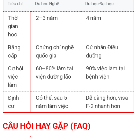
Tiêu chí
Du học Nghề
Du học Đại học
Thời
2–3 năm
4 năm
gian
học
Bằng
Chứng chỉ nghề
Cử nhân Điều
cấp
quốc gia
dưỡng
Cơ hội
60–80% làm tại
90% việc làm tại
việc
viện dưỡng lão
bệnh viện
làm
Định
Có thể, sau 5
Dễ dàng hơn, visa
cư
năm làm việc
F-2 nhanh hơn
CÂU HỎI HAY GẶP (FAQ)