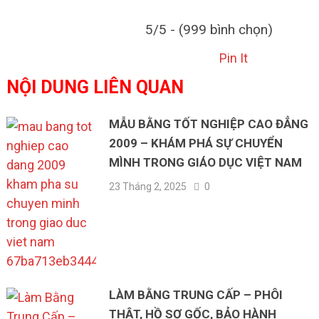
5/5 - (999 bình chọn)
Pin It
NỘI DUNG LIÊN QUAN
MẪU BẰNG TỐT NGHIỆP CAO ĐẲNG
2009 – KHÁM PHÁ SỰ CHUYỂN
MÌNH TRONG GIÁO DỤC VIỆT NAM
23 Tháng 2, 2025
0
LÀM BẰNG TRUNG CẤP – PHÔI
THẬT, HỒ SƠ GỐC, BẢO HÀNH