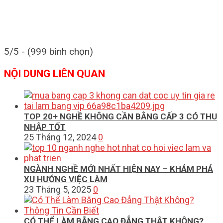
5/5 - (999 bình chọn)
NỘI DUNG LIÊN QUAN
TOP 20+ NGHỀ KHÔNG CẦN BẰNG CẤP 3 CÓ THU
NHẬP TỐT
25 Tháng 12, 2024
0
NGÀNH NGHỀ MỚI NHẤT HIỆN NAY – KHÁM PHÁ
XU HƯỚNG VIỆC LÀM
23 Tháng 5, 2025
0
CÓ THỂ LÀM BẰNG CAO ĐẲNG THẬT KHÔNG?