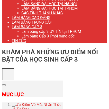
LÀM BẰNG ĐẠI HỌC TẠI HÀ NỘI
LÀM BẰNG ĐẠI HỌC TẠI TP.HCM
CÁC TỈNH THÀNH KHÁC
LÀM BẰNG CAO ĐẲNG
LÀM BẰNG TRUNG CẤP
LÀM BẰNG CẤP 3
Làm bằng cấp 3 UY TÍN tại TP.HCM
Làm bằng Cấp 3 Phôi bằng gốc
TIN TỨC
KHÁM PHÁ NHỮNG ƯU ĐIỂM NỔI
BẬT CỦA HỌC SINH CẤP 3
MỤC LỤC
Ưu Điểm Về Mặt Nhận Thức
và Tư Duy