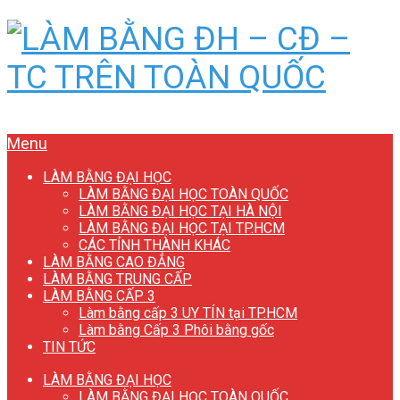
Menu
LÀM BẰNG ĐẠI HỌC
LÀM BẰNG ĐẠI HỌC TOÀN QUỐC
LÀM BẰNG ĐẠI HỌC TẠI HÀ NỘI
LÀM BẰNG ĐẠI HỌC TẠI TP.HCM
CÁC TỈNH THÀNH KHÁC
LÀM BẰNG CAO ĐẲNG
LÀM BẰNG TRUNG CẤP
LÀM BẰNG CẤP 3
Làm bằng cấp 3 UY TÍN tại TP.HCM
Làm bằng Cấp 3 Phôi bằng gốc
TIN TỨC
LÀM BẰNG ĐẠI HỌC
LÀM BẰNG ĐẠI HỌC TOÀN QUỐC