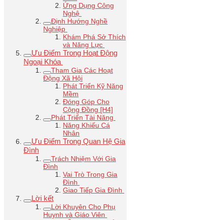
Ứng Dụng Công
Nghệ
Định Hướng Nghề
Nghiệp
Khám Phá Sở Thích
và Năng Lực
Ưu Điểm Trong Hoạt Động
Ngoại Khóa
Tham Gia Các Hoạt
Động Xã Hội
Phát Triển Kỹ Năng
Mềm
Đóng Góp Cho
Cộng Đồng [H4]
Phát Triển Tài Năng
Năng Khiếu Cá
Nhân
Ưu Điểm Trong Quan Hệ Gia
Đình
Trách Nhiệm Với Gia
Đình
Vai Trò Trong Gia
Đình
Giao Tiếp Gia Đình
Lời kết
Lời Khuyên Cho Phụ
Huynh và Giáo Viên