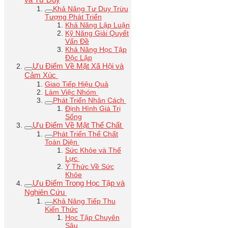
Khả Năng Tư Duy Trừu
Tượng Phát Triển
Khả Năng Lập Luận
Kỹ Năng Giải Quyết
Vấn Đề
Khả Năng Học Tập
Độc Lập
Ưu Điểm Về Mặt Xã Hội và
Cảm Xúc
Giao Tiếp Hiệu Quả
Làm Việc Nhóm
Phát Triển Nhân Cách
Định Hình Giá Trị
Sống
Ưu Điểm Về Mặt Thể Chất
Phát Triển Thể Chất
Toàn Diện
Sức Khỏe và Thể
Lực
Ý Thức Về Sức
Khỏe
Ưu Điểm Trong Học Tập và
Nghiên Cứu
Khả Năng Tiếp Thu
Kiến Thức
Học Tập Chuyên
Sâu