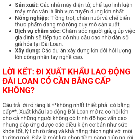
Sản xuất:
Các nhà máy điện tử, chế tạo linh kiện
máy móc vẫn là lĩnh vực tuyển dụng lớn nhất.
Nông nghiệp:
Trồng trọt, chăn nuôi và chế biến
thực phẩm đang mở rộng quy mô sản xuất.
Dịch vụ chăm sóc:
Chăm sóc người già, giúp việc
gia đình sẽ tiếp tục có nhu cầu cao nhờ dân số
già hóa tại Đài Loan.
Xây dựng:
Các dự án xây dựng lớn đòi hỏi lượng
lớn công nhân tay nghề cao.
LỜI KẾT: ĐI XUẤT KHẨU LAO ĐỘNG
ĐÀI LOAN CÓ CẦN BẰNG CẤP
KHÔNG?
Câu trả lời rõ ràng là **không nhất thiết phải có bằng
cấp**. Xuất khẩu lao động Đài Loan mở ra cơ hội lớn
cho cả những người không có trình độ học vấn cao
nhưng đáp ứng được các điều kiện cơ bản như sức
khỏe tốt, lý lịch rõ ràng và khả năng thích nghi với môi
trường mới. Đây là một lựa chọn tiềm năng giúp người