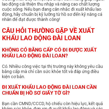
lao động cải thiện thu nhập và nâng cao chất lượng
cuộc sống. Nếu bạn đang cân nhắc đi xuất khẩu lao
động, hãy chuẩn bị kỹ lưỡng từ hồ sơ đến kỹ năng cá
nhân để đạt được thành công!
CÂU HỎI THƯỜNG GẶP VỀ XUẤT
KHẨU LAO ĐỘNG ĐÀI LOAN
KHÔNG CÓ BẰNG CẤP CÓ ĐI ĐƯỢC XUẤT
KHẨU LAO ĐỘNG ĐÀI LOAN?
Có. Nhiều công việc tại thị trường này không yêu cầu
bằng cấp mà chỉ cần sức khỏe tốt và đáp ứng điều
kiện cơ bản.
ĐI XUẤT KHẨU LAO ĐỘNG ĐÀI LOAN CẦN
CHUẨN BỊ HỒ SƠ GIẤY TỜ GÌ?
Bạn cần CMND/CCCD, hộ chiếu còn hiệu lực, kết quả
khám sức khỏe, đơn xin đi xuất khẩu lao động và các