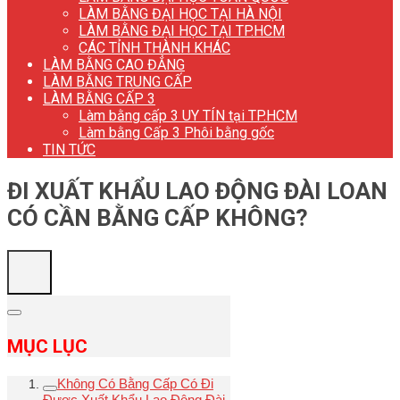
LÀM BẰNG ĐẠI HỌC TẠI HÀ NỘI
LÀM BẰNG ĐẠI HỌC TẠI TP.HCM
CÁC TỈNH THÀNH KHÁC
LÀM BẰNG CAO ĐẲNG
LÀM BẰNG TRUNG CẤP
LÀM BẰNG CẤP 3
Làm bằng cấp 3 UY TÍN tại TP.HCM
Làm bằng Cấp 3 Phôi bằng gốc
TIN TỨC
ĐI XUẤT KHẨU LAO ĐỘNG ĐÀI LOAN
CÓ CẦN BẰNG CẤP KHÔNG?
MỤC LỤC
Không Có Bằng Cấp Có Đi
Được Xuất Khẩu Lao Động Đài