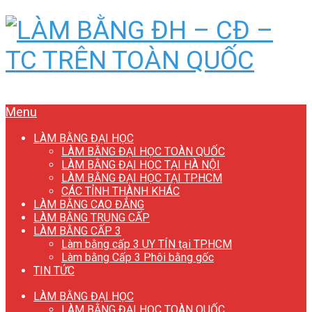
Menu
LÀM BẰNG ĐẠI HỌC
LÀM BẰNG ĐẠI HỌC TOÀN QUỐC
LÀM BẰNG ĐẠI HỌC TẠI HÀ NỘI
LÀM BẰNG ĐẠI HỌC TẠI TP.HCM
CÁC TỈNH THÀNH KHÁC
LÀM BẰNG CAO ĐẲNG
LÀM BẰNG TRUNG CẤP
LÀM BẰNG CẤP 3
Làm bằng cấp 3 UY TÍN tại TP.HCM
Làm bằng Cấp 3 Phôi bằng gốc
TIN TỨC
LÀM BẰNG ĐẠI HỌC
LÀM BẰNG ĐẠI HỌC TOÀN QUỐC