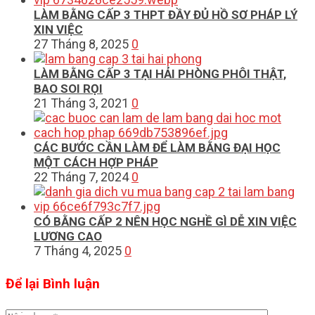
LÀM BẰNG CẤP 3 THPT ĐẦY ĐỦ HỒ SƠ PHÁP LÝ
XIN VIỆC
27 Tháng 8, 2025
0
LÀM BẰNG CẤP 3 TẠI HẢI PHÒNG PHÔI THẬT,
BAO SOI RỌI
21 Tháng 3, 2021
0
CÁC BƯỚC CẦN LÀM ĐỂ LÀM BẰNG ĐẠI HỌC
MỘT CÁCH HỢP PHÁP
22 Tháng 7, 2024
0
CÓ BẰNG CẤP 2 NÊN HỌC NGHỀ GÌ DỄ XIN VIỆC
LƯƠNG CAO
7 Tháng 4, 2025
0
Để lại Bình luận