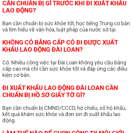
CẦN CHUẨN BỊ GÌ TRƯỚC KHI ĐI XUẤT KHẨU
LAO ĐỘNG?
Bạn cần chuẩn bị sức khỏe tốt, học tiếng Trung cơ bản
và tìm hiểu về văn hóa, luật pháp của nước sở tại.
KHÔNG CÓ BẰNG CẤP CÓ ĐI ĐƯỢC XUẤT
KHẨU LAO ĐỘNG ĐÀI LOAN?
Có. Nhiều công việc tại Đài Loan không yêu cầu bằng
cấp cao mà chỉ cần sức khỏe tốt và đáp ứng các điều
kiện cơ bản.
ĐI XUẤT KHẨU LAO ĐỘNG ĐÀI LOAN CẦN
CHUẨN BỊ HỒ SƠ GIẤY TỜ GÌ?
Bạn cần chuẩn bị CMND/CCCD, hộ chiếu, sổ hộ khẩu,
kết quả khám sức khỏe và đơn xin đi xuất khẩu lao
động.