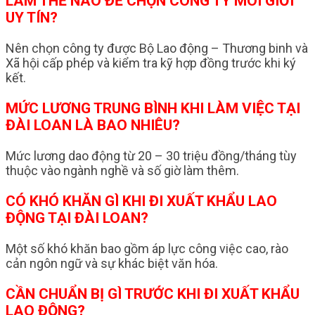
LÀM THẾ NÀO ĐỂ CHỌN CÔNG TY MÔI GIỚI
UY TÍN?
Nên chọn công ty được Bộ Lao động – Thương binh và
Xã hội cấp phép và kiểm tra kỹ hợp đồng trước khi ký
kết.
MỨC LƯƠNG TRUNG BÌNH KHI LÀM VIỆC TẠI
ĐÀI LOAN LÀ BAO NHIÊU?
Mức lương dao động từ 20 – 30 triệu đồng/tháng tùy
thuộc vào ngành nghề và số giờ làm thêm.
CÓ KHÓ KHĂN GÌ KHI ĐI XUẤT KHẨU LAO
ĐỘNG TẠI ĐÀI LOAN?
Một số khó khăn bao gồm áp lực công việc cao, rào
cản ngôn ngữ và sự khác biệt văn hóa.
CẦN CHUẨN BỊ GÌ TRƯỚC KHI ĐI XUẤT KHẨU
LAO ĐỘNG?