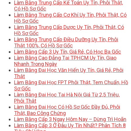
Làm Bằng Trung Cấp Kế Toán Uy Tín, Phôi Thật,
Có Hồ Sơ Gốc
Làm Bằng Trung Cấp Cơ Khí Uy Tín, Phôi Thật, Có
Hồ Sơ Gốc
Làm Bằng Trung Cấp Dược Uy Tín, Phôi Thật, Có
Hồ Sơ Gốc
Làm Bằng Trung Cấp Điều Dưỡng Uy Tín, Phôi
Thật 100%, Có Hồ Sơ Gốc
Làm Bằng Cấp 3 Uy Tín, Giá Rẻ, Có Học Bạ Gốc
Làm Bằng Cao Đẳng Tại TPHCM Uy Tín, Giao
Nhanh Trong Ngày
Làm Bằng Đại Học Văn Hiến Uy Tín, Giá Rẻ, Phôi
Thật
Làm Bằng Đại Học FPT Phôi Thật, Tem Chuẩn, Hồ
Sơ Gốc
Làm Bằng Đại Học Tại Hà Nội Giá Từ 2,5 Triệu,
Phôi Thật
Làm Bằng Đại Học Có Hồ Sơ Gốc Đầy Đủ, Phôi
Thật, Bao Công Chứng
Làm Bằng Cấp 3 Ngay Hôm Nay – Dừng Trì Hoãn
Làm Bằng Cấp 3 Ở Đâu Uy Tín Nhất? Phân Tích 8