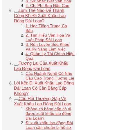
3. Sự Khác Biệt Văn Hóa
4. Chi Phí Ban Đầu Cao
Làm Thế Nào Để Thành
Công Khi Đi Xuất Khẩu Lao
Động Đài Loan?
1. Học Tiếng Trung Cơ
Bản
2. Tìm Hiểu Văn Hóa Và
Luật Pháp Đài Loan
3. Rèn Luyện Sức Khỏe
Và Kỹ Năng Làm Việc
4. Quản Lý Tài Chính Hiệu
Quả
Tương Lai Của Xuất Khẩu
Lao Động Đài Loan
Các Ngành Nghề Có Nhu
Cầu Cao Trong Tương Lai
Lời kết: Đi Xuất Khẩu Lao Động
Đài Loan Có Cần Bằng Cấp
Không?
Câu Hỏi Thường Gặp Về
Xuất Khẩu Lao Động Đài Loan
Không có bằng cấp có đi
được xuất khẩu lao động
Đài Loan?
Đi xuất khẩu lao động Đài
Loan cần chuẩn bị hồ sơ