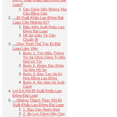
Loan?
Các Công Việc Không Yêu
Cầu Bằng Cấp
Đi Xuất Khẩu Lao Động Đài
Loan Cần Những Gì?
Điều Kiện Xuất Khẩu Lao
Động Đài Loan
Hồ Sơ Giấy Tờ Cần
Chuẩn Bị
Quy Trình Thủ Tục Đi Đài
Loan Làm Việc
Bước 1: Tìm Hiểu Thông
Tin Và Chọn Công Ty Môi
Giới Uy Tín
Bước 2: Khám Sức Khỏe
Và Nộp Hồ Sơ
Bước 3: Đào Tạo Và Ký
Hợp Đồng Lao Động
Bước 4: Xin Visa Và Xuất
Cảnh
Lợi Ích Khi Đi Xuất Khẩu Lao
Động Đài Loan
Những Thách Thức Khi Đi
Xuất Khẩu Lao Động Đài Loan
1. Rào Cản Ngôn Ngữ
2. Áp Lực Công Việc Cao