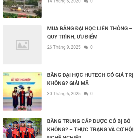
14 Tháng 6, 2020
0
MUA BẰNG ĐẠI HỌC LIÊN THÔNG –
QUY TRÌNH, ƯU ĐIỂM
26 Tháng 9, 2025
0
BẰNG ĐẠI HỌC HUTECH CÓ GIÁ TRỊ
KHÔNG? GIẢI MÃ
30 Tháng 6, 2025
0
BẰNG TRUNG CẤP DƯỢC CÓ BỊ BỎ
KHÔNG? – THỰC TRẠNG VÀ CƠ HỘI
NGHỀ NGHIỆP