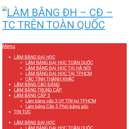
Menu
LÀM BẰNG ĐẠI HỌC
LÀM BẰNG ĐẠI HỌC TOÀN QUỐC
LÀM BẰNG ĐẠI HỌC TẠI HÀ NỘI
LÀM BẰNG ĐẠI HỌC TẠI TP.HCM
CÁC TỈNH THÀNH KHÁC
LÀM BẰNG CAO ĐẲNG
LÀM BẰNG TRUNG CẤP
LÀM BẰNG CẤP 3
Làm bằng cấp 3 UY TÍN tại TP.HCM
Làm bằng Cấp 3 Phôi bằng gốc
TIN TỨC
LÀM BẰNG ĐẠI HỌC
LÀM BẰNG ĐẠI HỌC TOÀN QUỐC