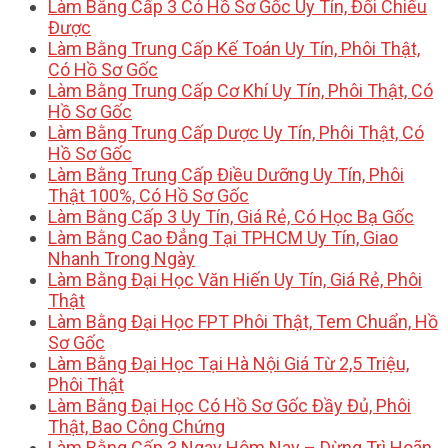
Làm Bằng Cấp 3 Có Hồ Sơ Gốc Uy Tín, Đối Chiếu
Được
Làm Bằng Trung Cấp Kế Toán Uy Tín, Phôi Thật,
Có Hồ Sơ Gốc
Làm Bằng Trung Cấp Cơ Khí Uy Tín, Phôi Thật, Có
Hồ Sơ Gốc
Làm Bằng Trung Cấp Dược Uy Tín, Phôi Thật, Có
Hồ Sơ Gốc
Làm Bằng Trung Cấp Điều Dưỡng Uy Tín, Phôi
Thật 100%, Có Hồ Sơ Gốc
Làm Bằng Cấp 3 Uy Tín, Giá Rẻ, Có Học Bạ Gốc
Làm Bằng Cao Đẳng Tại TPHCM Uy Tín, Giao
Nhanh Trong Ngày
Làm Bằng Đại Học Văn Hiến Uy Tín, Giá Rẻ, Phôi
Thật
Làm Bằng Đại Học FPT Phôi Thật, Tem Chuẩn, Hồ
Sơ Gốc
Làm Bằng Đại Học Tại Hà Nội Giá Từ 2,5 Triệu,
Phôi Thật
Làm Bằng Đại Học Có Hồ Sơ Gốc Đầy Đủ, Phôi
Thật, Bao Công Chứng
Làm Bằng Cấp 3 Ngay Hôm Nay – Dừng Trì Hoãn