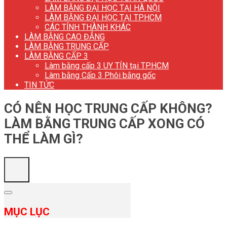
LÀM BẰNG ĐẠI HỌC TẠI HÀ NỘI
LÀM BẰNG ĐẠI HỌC TẠI TP.HCM
CÁC TỈNH THÀNH KHÁC
LÀM BẰNG CAO ĐẲNG
LÀM BẰNG TRUNG CẤP
LÀM BẰNG CẤP 3
Làm bằng cấp 3 UY TÍN tại TP.HCM
Làm bằng Cấp 3 Phôi bằng gốc
TIN TỨC
CÓ NÊN HỌC TRUNG CẤP KHÔNG?
LÀM BẰNG TRUNG CẤP XONG CÓ
THỂ LÀM GÌ?
MỤC LỤC