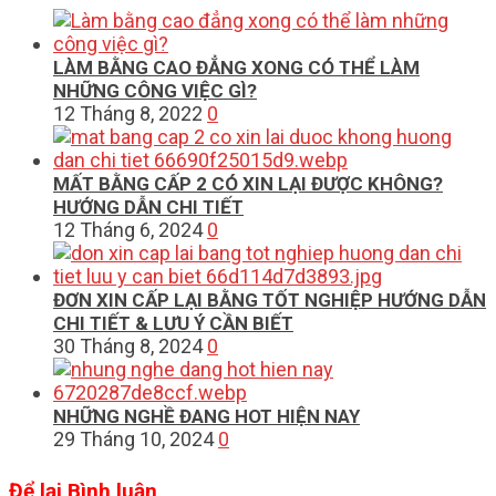
LÀM BẰNG CAO ĐẲNG XONG CÓ THỂ LÀM
NHỮNG CÔNG VIỆC GÌ?
12 Tháng 8, 2022
0
MẤT BẰNG CẤP 2 CÓ XIN LẠI ĐƯỢC KHÔNG?
HƯỚNG DẪN CHI TIẾT
12 Tháng 6, 2024
0
ĐƠN XIN CẤP LẠI BẰNG TỐT NGHIỆP HƯỚNG DẪN
CHI TIẾT & LƯU Ý CẦN BIẾT
30 Tháng 8, 2024
0
NHỮNG NGHỀ ĐANG HOT HIỆN NAY
29 Tháng 10, 2024
0
Để lại Bình luận