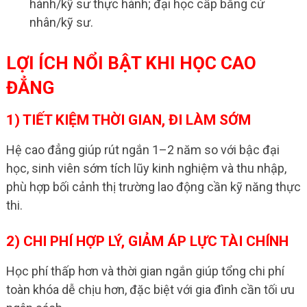
hành/kỹ sư thực hành; đại học cấp bằng cử
nhân/kỹ sư.
LỢI ÍCH NỔI BẬT KHI HỌC CAO
ĐẲNG
1) TIẾT KIỆM THỜI GIAN, ĐI LÀM SỚM
Hệ cao đẳng giúp rút ngắn 1–2 năm so với bậc đại
học, sinh viên sớm tích lũy kinh nghiệm và thu nhập,
phù hợp bối cảnh thị trường lao động cần kỹ năng thực
thi.
2) CHI PHÍ HỢP LÝ, GIẢM ÁP LỰC TÀI CHÍNH
Học phí thấp hơn và thời gian ngắn giúp tổng chi phí
toàn khóa dễ chịu hơn, đặc biệt với gia đình cần tối ưu