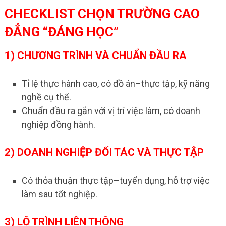
CHECKLIST CHỌN TRƯỜNG CAO
ĐẲNG “ĐÁNG HỌC”
1) CHƯƠNG TRÌNH VÀ CHUẨN ĐẦU RA
Tỉ lệ thực hành cao, có đồ án–thực tập, kỹ năng
nghề cụ thể.
Chuẩn đầu ra gắn với vị trí việc làm, có doanh
nghiệp đồng hành.
2) DOANH NGHIỆP ĐỐI TÁC VÀ THỰC TẬP
Có thỏa thuận thực tập–tuyển dụng, hỗ trợ việc
làm sau tốt nghiệp.
3) LỘ TRÌNH LIÊN THÔNG