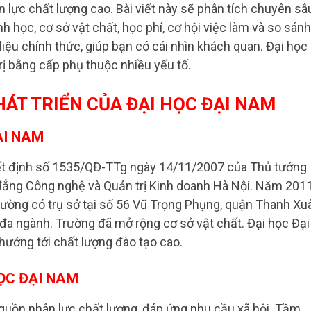
lực chất lượng cao. Bài viết này sẽ phân tích chuyên sâ
nh học, cơ sở vật chất, học phí, cơ hội việc làm và so sánh
liệu chính thức, giúp bạn có cái nhìn khách quan. Đại học
rị bằng cấp phụ thuộc nhiều yếu tố.
HÁT TRIỂN CỦA ĐẠI HỌC ĐẠI NAM
ẠI NAM
ết định số 1535/QĐ-TTg ngày 14/11/2007 của Thủ tướng
đẳng Công nghệ và Quản trị Kinh doanh Hà Nội. Năm 2011
ường có trụ sở tại số 56 Vũ Trọng Phụng, quận Thanh Xu
 đa ngành. Trường đã mở rộng cơ sở vật chất. Đại học Đại
hướng tới chất lượng đào tạo cao.
ỌC ĐẠI NAM
guồn nhân lực chất lượng, đáp ứng nhu cầu xã hội. Tầm