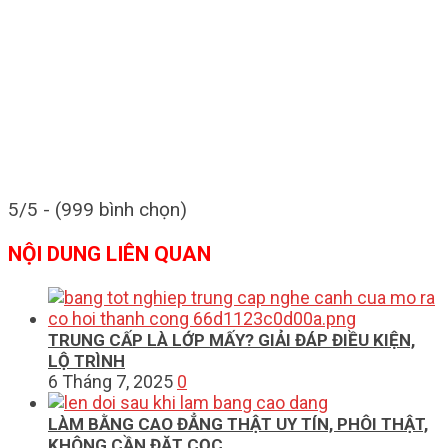
5/5 - (999 bình chọn)
NỘI DUNG LIÊN QUAN
TRUNG CẤP LÀ LỚP MẤY? GIẢI ĐÁP ĐIỀU KIỆN,
LỘ TRÌNH
6 Tháng 7, 2025
0
LÀM BẰNG CAO ĐẲNG THẬT UY TÍN, PHÔI THẬT,
KHÔNG CẦN ĐẶT CỌC