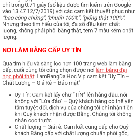
chỉ trong 0.71 giây (số liệu được tìm kiếm trên Google
vào 13:47 12/7/2019) với các cam kết thuyết phục như
“bao công chứng”
,
“chuẩn 100%”
,
“giống thật 100%”
.
Nhưng theo tìm hiểu của tôi, đa số đều kém chất
lượng, không phải phôi bằng thật, tem 7 màu kém chất
lượng.
NƠI LÀM BẰNG CẤP UY TÍN
Qua tìm hiểu và sàng lọc hơn 100 trang web làm bằng
cấp, cuối cùng tôi cũng chọn được nơi
làm bằng đại
học phôi thật
: LamBangDaiHoc.Vip cam kết “Uy Tín –
Chất Lượng – Giá Rẻ – Bảo mật”:
Uy Tín: Cam kết lấy chữ “TÍN” lên hàng đầu, nói
không với “Lừa đảo” – Quý khách hàng có thể yên
tâm tuyệt đối, dịch vụ của chúng tôi chỉ nhận tiền
khi Quý khách nhận được Bằng. Chúng tôi không
nhận cọc trước.
Chất lượng – Giá rẻ: Cam kết cung cấp cho Quý
khách Bằng cấp với chất lượng chuẩn phôi gốc,