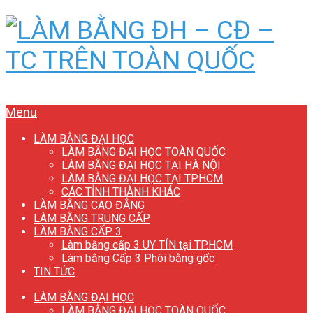
Menu
LÀM BẰNG ĐẠI HỌC
LÀM BẰNG ĐẠI HỌC TOÀN QUỐC
LÀM BẰNG ĐẠI HỌC TẠI HÀ NỘI
LÀM BẰNG ĐẠI HỌC TẠI TP.HCM
CÁC TỈNH THÀNH KHÁC
LÀM BẰNG CAO ĐẲNG
LÀM BẰNG TRUNG CẤP
LÀM BẰNG CẤP 3
Làm bằng cấp 3 UY TÍN tại TP.HCM
Làm bằng Cấp 3 Phôi bằng gốc
TIN TỨC
LÀM BẰNG ĐẠI HỌC
LÀM BẰNG ĐẠI HỌC TOÀN QUỐC