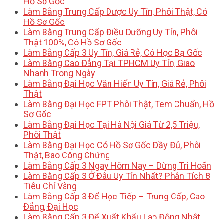
Hồ Sơ Gốc
Làm Bằng Trung Cấp Dược Uy Tín, Phôi Thật, Có
Hồ Sơ Gốc
Làm Bằng Trung Cấp Điều Dưỡng Uy Tín, Phôi
Thật 100%, Có Hồ Sơ Gốc
Làm Bằng Cấp 3 Uy Tín, Giá Rẻ, Có Học Bạ Gốc
Làm Bằng Cao Đẳng Tại TPHCM Uy Tín, Giao
Nhanh Trong Ngày
Làm Bằng Đại Học Văn Hiến Uy Tín, Giá Rẻ, Phôi
Thật
Làm Bằng Đại Học FPT Phôi Thật, Tem Chuẩn, Hồ
Sơ Gốc
Làm Bằng Đại Học Tại Hà Nội Giá Từ 2,5 Triệu,
Phôi Thật
Làm Bằng Đại Học Có Hồ Sơ Gốc Đầy Đủ, Phôi
Thật, Bao Công Chứng
Làm Bằng Cấp 3 Ngay Hôm Nay – Dừng Trì Hoãn
Làm Bằng Cấp 3 Ở Đâu Uy Tín Nhất? Phân Tích 8
Tiêu Chí Vàng
Làm Bằng Cấp 3 Để Học Tiếp – Trung Cấp, Cao
Đẳng, Đại Học
Làm Bằng Cấp 3 Để Xuất Khẩu Lao Động Nhật