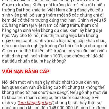
được ra trường. Không chỉ trường tôi mà còn rất nhiều
trường Đại học khác tại Việt Nam cũng đang yêu cầu
sinh viên phải bổ sung thêm một số các chứng chỉ đi
kèm để có thể ra trường đúng thời hạn. Chính vì yếu tố
đó, hàng năm tại Việt Nam có hàng trăm, thậm chí
hàng ngàn sinh viên không đủ điều kiện lấy bằng đại
học. Vậy cho tôi hỏi, nếu thị trường việc làm không
ngày càng cạnh tranh với các loại bằng cấp khác nhau,
nếu các doanh nghiệp không đòi hỏi các loại chứng chỉ
đi kèm như thế thì liệu nhà trường có yêu cầu sinh viên
nhất định phải hoàn thành 100% các chứng chỉ đó để
đạt tiêu chuẩn đầu ra hay không?
VẤN NẠN BẰNG CẤP:
Nói đến một vấn nạn gây nhức nhối từ xưa đến nay
liến quan đến vấn đề bằng cấp thì chúng ta không thể
không nhắc tới hai chữ
“mua bằng”
. Nếu gõ nhẹ một vài
từ khóa trên thanh công cụ tìm kiếm của Google về
dịch vụ
“
làm bằng Đại học
”
, chúng ta sẽ thấy thật sự
choáng ngợp khi có đến 148.000.000 kết quả tìm được