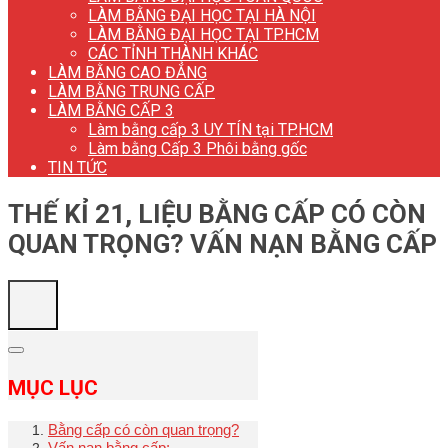
LÀM BẰNG ĐẠI HỌC TẠI HÀ NỘI
LÀM BẰNG ĐẠI HỌC TẠI TP.HCM
CÁC TỈNH THÀNH KHÁC
LÀM BẰNG CAO ĐẲNG
LÀM BẰNG TRUNG CẤP
LÀM BẰNG CẤP 3
Làm bằng cấp 3 UY TÍN tại TP.HCM
Làm bằng Cấp 3 Phôi bằng gốc
TIN TỨC
THẾ KỈ 21, LIỆU BẰNG CẤP CÓ CÒN
QUAN TRỌNG? VẤN NẠN BẰNG CẤP
MỤC LỤC
Bằng cấp có còn quan trọng?
Vấn nạn bằng cấp: