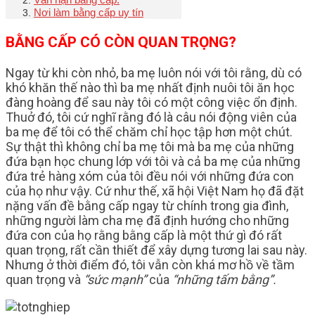
Nơi làm bằng cấp uy tín
BẰNG CẤP CÓ CÒN QUAN TRỌNG?
Ngay từ khi còn nhỏ, ba mẹ luôn nói với tôi rằng, dù có
khó khăn thế nào thì ba mẹ nhất định nuôi tôi ăn học
đàng hoàng để sau này tôi có một công việc ổn định.
Thuở đó, tôi cứ nghĩ rằng đó là câu nói động viên của
ba mẹ để tôi có thể chăm chỉ học tập hơn một chút.
Sự thật thì không chỉ ba mẹ tôi mà ba mẹ của những
đứa bạn học chung lớp với tôi và cả ba mẹ của những
đứa trẻ hàng xóm của tôi đều nói với những đứa con
của họ như vậy. Cứ như thế, xã hội Việt Nam họ đã đặt
nặng vấn đề bằng cấp ngay từ chính trong gia đình,
những người làm cha mẹ đã định hướng cho những
đứa con của họ rằng bằng cấp là một thứ gì đó rất
quan trọng, rất cần thiết để xây dựng tương lai sau này.
Nhưng ở thời điểm đó, tôi vẫn còn khá mơ hồ về tầm
quan trọng và
“sức mạnh”
của
“những tấm bằng”.