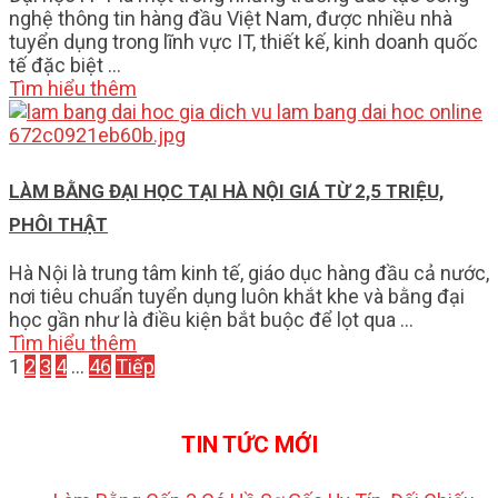
nghệ thông tin hàng đầu Việt Nam, được nhiều nhà
tuyển dụng trong lĩnh vực IT, thiết kế, kinh doanh quốc
tế đặc biệt …
Tìm hiểu thêm
LÀM BẰNG ĐẠI HỌC TẠI HÀ NỘI GIÁ TỪ 2,5 TRIỆU,
PHÔI THẬT
Hà Nội là trung tâm kinh tế, giáo dục hàng đầu cả nước,
nơi tiêu chuẩn tuyển dụng luôn khắt khe và bằng đại
học gần như là điều kiện bắt buộc để lọt qua …
Tìm hiểu thêm
PHÂN
1
2
3
4
…
46
Tiếp
TRANG
BÀI
TIN TỨC MỚI
VIẾT