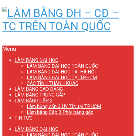
Menu
LÀM BẰNG ĐẠI HỌC
LÀM BẰNG ĐẠI HỌC TOÀN QUỐC
LÀM BẰNG ĐẠI HỌC TẠI HÀ NỘI
LÀM BẰNG ĐẠI HỌC TẠI TP.HCM
CÁC TỈNH THÀNH KHÁC
LÀM BẰNG CAO ĐẲNG
LÀM BẰNG TRUNG CẤP
LÀM BẰNG CẤP 3
Làm bằng cấp 3 UY TÍN tại TP.HCM
Làm bằng Cấp 3 Phôi bằng gốc
TIN TỨC
LÀM BẰNG ĐẠI HỌC
LÀM BẰNG ĐẠI HỌC TOÀN QUỐC