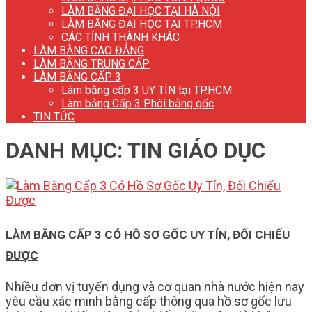
LÀM BẰNG ĐẠI HỌC TẠI HÀ NỘI
LÀM BẰNG ĐẠI HỌC TẠI TP.HCM
CÁC TỈNH THÀNH KHÁC
LÀM BẰNG CAO ĐẲNG
LÀM BẰNG TRUNG CẤP
LÀM BẰNG CẤP 3
Làm bằng cấp 3 UY TÍN tại TP.HCM
Làm bằng Cấp 3 Phôi bằng gốc
TIN TỨC
DANH MỤC:
TIN GIÁO DỤC
LÀM BẰNG CẤP 3 CÓ HỒ SƠ GỐC UY TÍN, ĐỐI CHIẾU
ĐƯỢC
Nhiều đơn vị tuyển dụng và cơ quan nhà nước hiện nay
yêu cầu xác minh bằng cấp thông qua hồ sơ gốc lưu