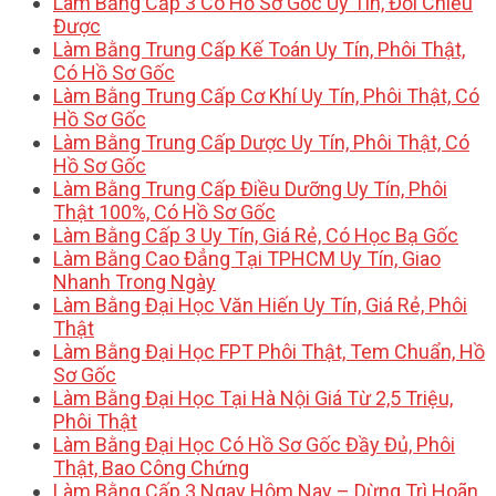
Làm Bằng Cấp 3 Có Hồ Sơ Gốc Uy Tín, Đối Chiếu
Được
Làm Bằng Trung Cấp Kế Toán Uy Tín, Phôi Thật,
Có Hồ Sơ Gốc
Làm Bằng Trung Cấp Cơ Khí Uy Tín, Phôi Thật, Có
Hồ Sơ Gốc
Làm Bằng Trung Cấp Dược Uy Tín, Phôi Thật, Có
Hồ Sơ Gốc
Làm Bằng Trung Cấp Điều Dưỡng Uy Tín, Phôi
Thật 100%, Có Hồ Sơ Gốc
Làm Bằng Cấp 3 Uy Tín, Giá Rẻ, Có Học Bạ Gốc
Làm Bằng Cao Đẳng Tại TPHCM Uy Tín, Giao
Nhanh Trong Ngày
Làm Bằng Đại Học Văn Hiến Uy Tín, Giá Rẻ, Phôi
Thật
Làm Bằng Đại Học FPT Phôi Thật, Tem Chuẩn, Hồ
Sơ Gốc
Làm Bằng Đại Học Tại Hà Nội Giá Từ 2,5 Triệu,
Phôi Thật
Làm Bằng Đại Học Có Hồ Sơ Gốc Đầy Đủ, Phôi
Thật, Bao Công Chứng
Làm Bằng Cấp 3 Ngay Hôm Nay – Dừng Trì Hoãn