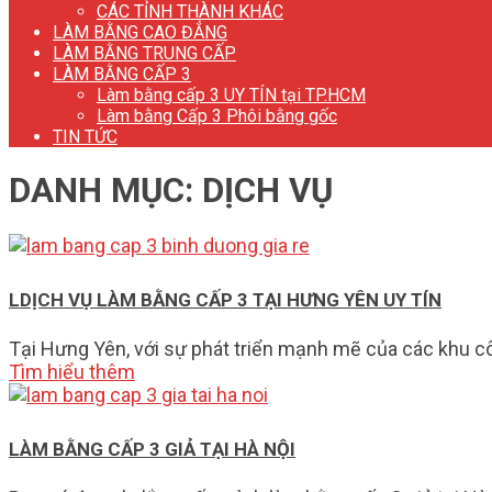
CÁC TỈNH THÀNH KHÁC
LÀM BẰNG CAO ĐẲNG
LÀM BẰNG TRUNG CẤP
LÀM BẰNG CẤP 3
Làm bằng cấp 3 UY TÍN tại TP.HCM
Làm bằng Cấp 3 Phôi bằng gốc
TIN TỨC
DANH MỤC:
DỊCH VỤ
LDỊCH VỤ LÀM BẰNG CẤP 3 TẠI HƯNG YÊN UY TÍN
Tại Hưng Yên, với sự phát triển mạnh mẽ của các khu c
Tìm hiểu thêm
LÀM BẰNG CẤP 3 GIẢ TẠI HÀ NỘI