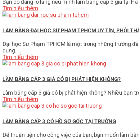
Bạn có đang lo lắng nếu mình làm bằng cấp 3 giả tại Hà
Tìm hiểu thêm
LÀM BẰNG ĐẠI HỌC SƯ PHẠM TPHCM UY TÍN, PHÔI TH
Đại học Sư Phạm TPHCM là một trong những trường đào t
dụng. …
Tìm hiểu thêm
LÀM BẰNG CẤP 3 GIẢ CÓ BỊ PHÁT HIỆN KHÔNG?
Làm bằng cấp 3 giả có bị phát hiện không? Nhiều bạn tr
Tìm hiểu thêm
LÀM BẰNG CẤP 3 CÓ HỒ SƠ GỐC TẠI TRƯỜNG
Để thuận tiện cho công việc của bạn, bạn muốn làm bằng