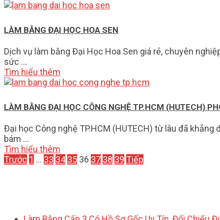
LÀM BẰNG ĐẠI HỌC HOA SEN
Dịch vụ làm bằng Đại Học Hoa Sen giá rẻ, chuyên nghiệp 
sức …
Tìm hiểu thêm
LÀM BẰNG ĐẠI HỌC CÔNG NGHỆ TP.HCM (HUTECH) PH
Đại học Công nghệ TP.HCM (HUTECH) từ lâu đã khẳng địn
bám …
Tìm hiểu thêm
PHÂN
Trước
1
…
33
34
35
36
37
38
39
Tiếp
TRANG
BÀI
VIẾT
Làm Bằng Cấp 3 Có Hồ Sơ Gốc Uy Tín, Đối Chiếu 