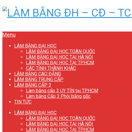
Menu
LÀM BẰNG ĐẠI HỌC
LÀM BẰNG ĐẠI HỌC TOÀN QUỐC
LÀM BẰNG ĐẠI HỌC TẠI HÀ NỘI
LÀM BẰNG ĐẠI HỌC TẠI TP.HCM
CÁC TỈNH THÀNH KHÁC
LÀM BẰNG CAO ĐẲNG
LÀM BẰNG TRUNG CẤP
LÀM BẰNG CẤP 3
Làm bằng cấp 3 UY TÍN tại TP.HCM
Làm bằng Cấp 3 Phôi bằng gốc
TIN TỨC
LÀM BẰNG ĐẠI HỌC
LÀM BẰNG ĐẠI HỌC TOÀN QUỐC
LÀM BẰNG ĐẠI HỌC TẠI HÀ NỘI
LÀM BẰNG ĐẠI HỌC TẠI TP.HCM