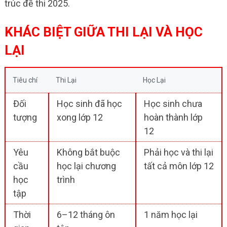
trúc đề thi 2025.
KHÁC BIỆT GIỮA THI LẠI VÀ HỌC
LẠI
Tiêu chí
Thi Lại
Học Lại
Đối
Học sinh đã học
Học sinh chưa
tượng
xong lớp 12
hoàn thành lớp
12
Yêu
Không bắt buộc
Phải học và thi lại
cầu
học lại chương
tất cả môn lớp 12
học
trình
tập
Thời
6–12 tháng ôn
1 năm học lại