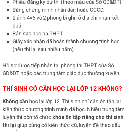
Phiếu đăng ký dự thi (theo mẫu của Sở GD&ĐT).
Bằng chứng minh nhân dân hoặc CCCD.
2 ảnh 4×6 và 2 phong bì ghi rõ địa chỉ nhận kết
quả.
Bản sao học bạ THPT.
Giấy xác nhận đã hoàn thành chương trình học
(nếu thi lại sau nhiều năm).
Hồ sơ được tiếp nhận tại phòng thi THPT của Sở
GD&ĐT hoặc các trung tâm giáo dục thường xuyên.
THÍ SINH CÓ CẦN HỌC LẠI LỚP 12 KHÔNG?
Không cần
học lại lớp 12. Thí sinh chỉ cần ôn tập lại
kiến thức chương trình mình đã học. Nhiều trung tâm
luyện thi còn tổ chức
khóa ôn tập riêng cho thí sinh
thi lại
giúp củng cố kiến thức cũ, luyện đề theo cấu