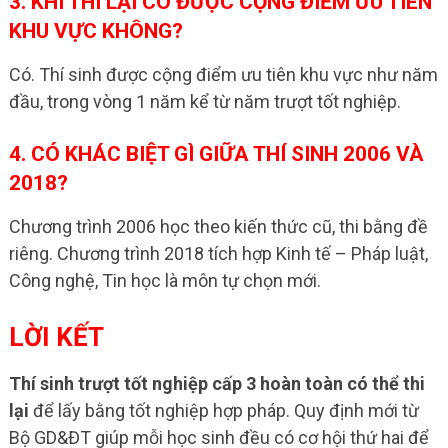
3. KHI THI LẠI CÓ ĐƯỢC CỘNG ĐIỂM ƯU TIÊN
KHU VỰC KHÔNG?
Có. Thí sinh được cộng điểm ưu tiên khu vực như năm
đầu, trong vòng 1 năm kể từ năm trượt tốt nghiệp.
4. CÓ KHÁC BIỆT GÌ GIỮA THÍ SINH 2006 VÀ
2018?
Chương trình 2006 học theo kiến thức cũ, thi bằng đề
riêng. Chương trình 2018 tích hợp Kinh tế – Pháp luật,
Công nghệ, Tin học là môn tự chọn mới.
LỜI KẾT
Thí sinh trượt tốt nghiệp cấp 3 hoàn toàn có thể thi
lại
để lấy bằng tốt nghiệp hợp pháp. Quy định mới từ
Bộ GD&ĐT giúp mỗi học sinh đều có cơ hội thứ hai để