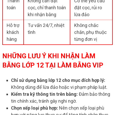
Thanh
Không cần đặt
Có thể yêu cầu
toán
cọc, chỉ thanh toán
đặt cọc, rủi ro
khi nhận bằng
lừa đảo
Hỗ trợ
Tư vấn 24/7, nhiệt
Không chắc
khách
tình
chắn, phụ thuộc
hàng
từng đơn vị
NHỮNG LƯU Ý KHI NHẬN LÀM
BẰNG LỚP 12 TẠI LÀM BẰNG VIP
Chỉ sử dụng bằng lớp 12 cho mục đích hợp lý:
Không dùng để lừa đảo hoặc vi phạm pháp luật.
Kiểm tra kỹ thông tin trên bằng:
Đảm bảo thông
tin chính xác, tránh gây nghi ngờ.
Chọn xếp loại phù hợp:
Nên chọn xếp loại phù
hợp với năng lực thực sự để tăng tính chân thực.