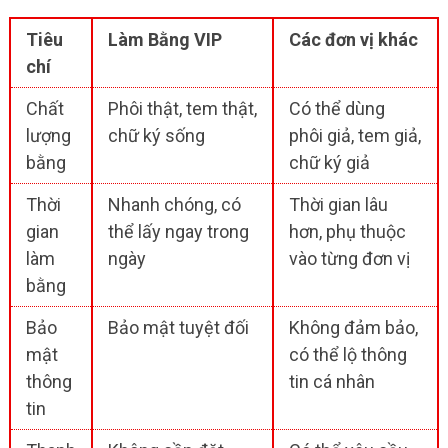
Tiêu
Làm Bằng VIP
Các đơn vị khác
chí
Chất
Phôi thật, tem thật,
Có thể dùng
lượng
chữ ký sống
phôi giả, tem giả,
bằng
chữ ký giả
Thời
Nhanh chóng, có
Thời gian lâu
gian
thể lấy ngay trong
hơn, phụ thuộc
làm
ngày
vào từng đơn vị
bằng
Bảo
Bảo mật tuyệt đối
Không đảm bảo,
mật
có thể lộ thông
thông
tin cá nhân
tin