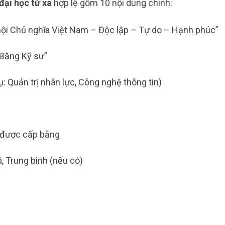
đại học từ xa
hợp lệ gồm 10 nội dung chính:​
ội Chủ nghĩa Việt Nam – Độc lập – Tự do – Hạnh phúc”
“Bằng Kỹ sư”
ụ: Quản trị nhân lực, Công nghệ thông tin)
 được cấp bằng
á, Trung bình (nếu có)