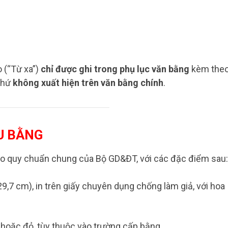
 (“Từ xa”)
chỉ được ghi trong phụ lục văn bằng
kèm theo
 chứ
không xuất hiện trên văn bằng chính
.​
U BẰNG
eo quy chuẩn chung của Bộ GD&ĐT, với các đặc điểm sau:​
9,7 cm), in trên giấy chuyên dụng chống làm giả, với hoa
hoặc đỏ, tùy thuộc vào trường cấp bằng