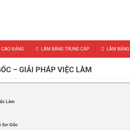
 CAO ĐẲNG
LÀM BẰNG TRUNG CẤP
LÀM BẰNG 
ỐC – GIẢI PHÁP VIỆC LÀM
iệc Làm
Hồ Sơ Gốc