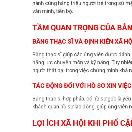
hành cùng hàng triệu người trẻ trong sứ mệ
văn minh, tiến bộ.
TẦM QUAN TRỌNG CỦA BẰN
BẰNG THẠC SĨ VÀ ĐỊNH KIẾN XÃ HỘ
Bằng thạc sĩ giúp các ứng viên được đánh g
năng lực chuyên môn và kỹ năng. Tuy nhiên, 
người thất bại trong việc chứng minh khả 
TÁC ĐỘNG ĐỐI VỚI HỒ SƠ XIN VIỆC
Bằng thạc sĩ hợp pháp, có hồ sơ gốc là yếu
khách quan hồ sơ lao động, giúp ứng viên m
LỢI ÍCH XÃ HỘI KHI PHỔ C