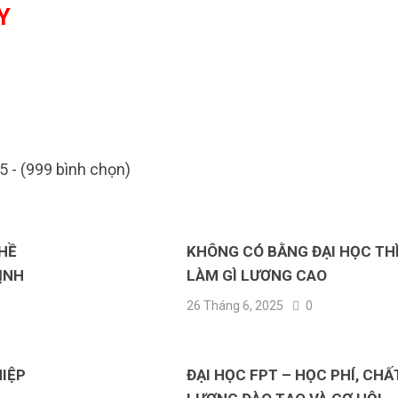
Y
5 - (999 bình chọn)
HỀ
KHÔNG CÓ BẰNG ĐẠI HỌC TH
ỊNH
LÀM GÌ LƯƠNG CAO
26 Tháng 6, 2025
0
IỆP
ĐẠI HỌC FPT – HỌC PHÍ, CHẤ